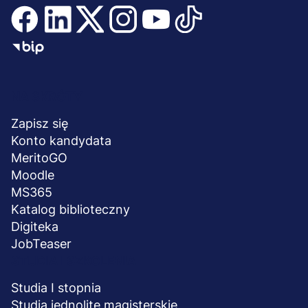
Menu
NA SKRÓTY
stopka
Zapisz się
Konto kandydata
MeritoGO
Moodle
MS365
Katalog biblioteczny
Digiteka
JobTeaser
STUDIA I SZKOLENIA
Studia I stopnia
Studia jednolite magisterskie