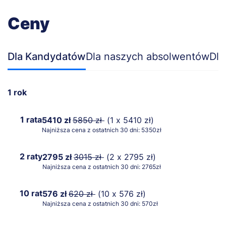
Ceny
Dla Kandydatów
Dla naszych absolwentów
Dla
1 rok
1 rata
5410 zł
5850 zł
(1 x 5410 zł)
Najniższa cena z ostatnich 30 dni: 5350zł
2 raty
2795 zł
3015 zł
(2 x 2795 zł)
Najniższa cena z ostatnich 30 dni: 2765zł
10 rat
576 zł
620 zł
(10 x 576 zł)
Najniższa cena z ostatnich 30 dni: 570zł