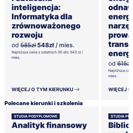
inteligencja:
odnaw
Informatyka dla
energi
zrównoważonego
narzę
rozwoju
prowa
transf
od
585zł
548zł
/ mies.
energ
Najniższa cena z ostatnich 30 dni: 543 zł /
mies.
od
615zł
Najniższa cena
mies.
WIĘCEJ O TYM KIERUNKU
WIĘCEJ O
Polecane kierunki i szkolenia
STUDIA PODYPLOMOWE
STUDIA PO
Analityk finansowy
Bibli