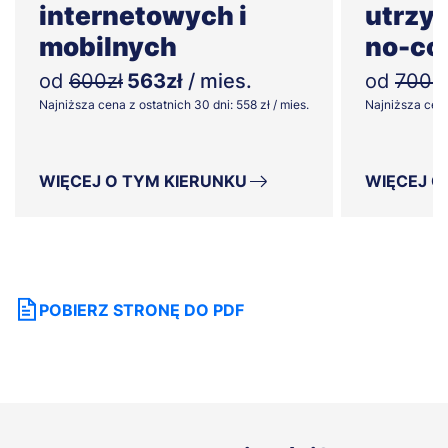
internetowych i
utrzym
mobilnych
no-co
od
600zł
563zł
/ mies.
od
700zł
Najniższa cena z ostatnich 30 dni: 558 zł / mies.
Najniższa cena 
WIĘCEJ O TYM KIERUNKU
WIĘCEJ O
POBIERZ STRONĘ DO PDF