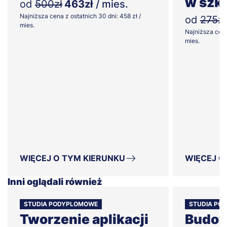
w szk
od
500zł
463zł
/ mies.
Najniższa cena z ostatnich 30 dni: 458 zł /
od
275zł
mies.
Najniższa cena
mies.
WIĘCEJ O TYM KIERUNKU
WIĘCEJ O
Inni oglądali również
STUDIA PODYPLOMOWE
STUDIA PO
Tworzenie aplikacji
Budow