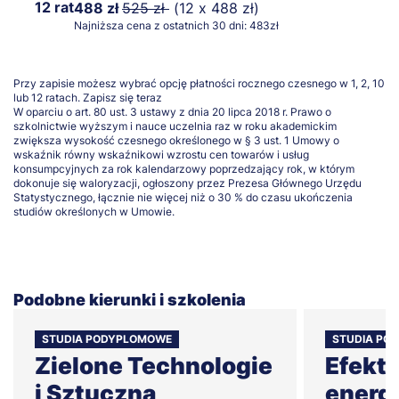
12 rat
488 zł
525 zł
(12 x 488 zł)
Najniższa cena z ostatnich 30 dni: 483zł
Przy zapisie możesz wybrać opcję płatności rocznego czesnego w 1, 2, 10
lub 12 ratach.
Zapisz się teraz
W oparciu o art. 80 ust. 3 ustawy z dnia 20 lipca 2018 r. Prawo o
szkolnictwie wyższym i nauce uczelnia raz w roku akademickim
zwiększa wysokość czesnego określonego w § 3 ust. 1 Umowy o
wskaźnik równy wskaźnikowi wzrostu cen towarów i usług
konsumpcyjnych za rok kalendarzowy poprzedzający rok, w którym
dokonuje się waloryzacji, ogłoszony przez Prezesa Głównego Urzędu
Statystycznego, łącznie nie więcej niż o 30 % do czasu ukończenia
studiów określonych w Umowie.
Podobne kierunki i szkolenia
STUDIA PODYPLOMOWE
STUDIA PO
Zielone Technologie
Efekt
i Sztuczna
energ