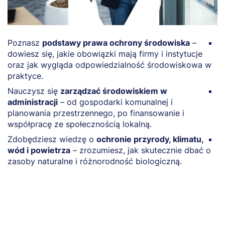
Poznasz
podstawy prawa ochrony środowiska
–
O
dowiesz się, jakie obowiązki mają firmy i instytucje
ś
oraz jak wygląda odpowiedzialność środowiskowa w
u
praktyce.
m
Nauczysz się
zarządzać środowiskiem w
P
administracji
– od gospodarki komunalnej i
ś
planowania przestrzennego, po finansowanie i
I
współpracę ze społecznością lokalną.
ś
Zdobędziesz wiedzę o
ochronie przyrody, klimatu,
Z
wód i powietrza
– zrozumiesz, jak skutecznie dbać o
f
zasoby naturalne i różnorodność biologiczną.
e
e