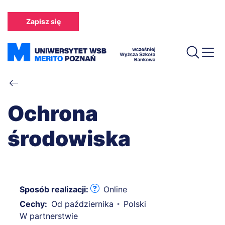
Przejdź
do
Zapisz się
treści
Ścieżka
nawigacyjna
Ochrona
środowiska
Sposób realizacji:
Online
Cechy:
Od października
Polski
W partnerstwie