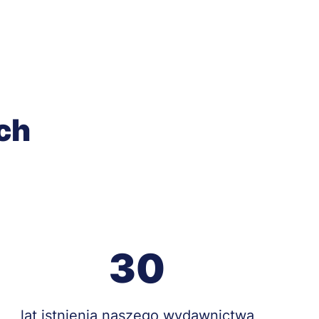
ch
30
Treść
lat istnienia naszego wydawnictwa