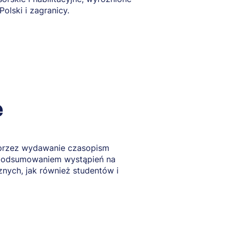
lski i zagranicy.
e
oprzez wydawanie czasopism
e podsumowaniem wystąpień na
nych, jak również studentów i