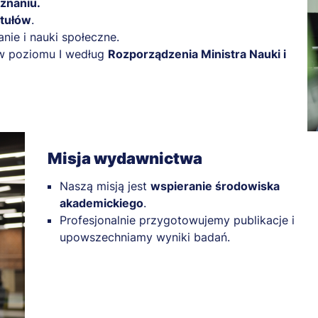
znaniu.
ytułów
.
nie i nauki społeczne.
tw poziomu I według
Rozporządzenia Ministra Nauki i
Misja wydawnictwa
Naszą misją jest
wspieranie środowiska
akademickiego
.
Profesjonalnie przygotowujemy publikacje i
upowszechniamy wyniki badań.