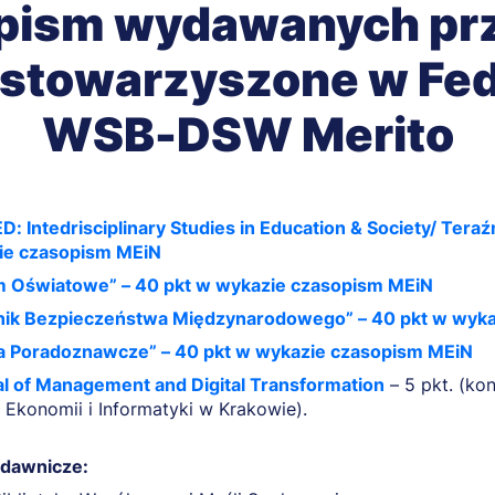
opism wydawanych prz
 stowarzyszone w Fe
WSB-DSW Merito
D: Intedrisciplinary Studies in Education & Society/ Tera
ie czasopism MEiN
m Oświatowe” – 40 pkt w wykazie czasopism MEiN
nik Bezpieczeństwa Międzynarodowego” – 40 pkt w wyk
ia Poradoznawcze” – 40 pkt w wykazie czasopism MEiN
l of Management and Digital Transformation
– 5 pkt. (k
 Ekonomii i Informatyki w Krakowie).
ydawnicze: