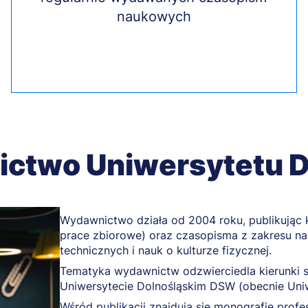
naukowych
ctwo Uniwersytetu D
Wydawnictwo działa od 2004 roku, publikując k
prace zbiorowe) oraz czasopisma z zakresu na
technicznych i nauk o kulturze fizycznej.
Tematyka wydawnictw odzwierciedla kierunki 
Uniwersytecie Dolnośląskim DSW (obecnie Uniw
Wśród publikacji znajdują się monografie profes