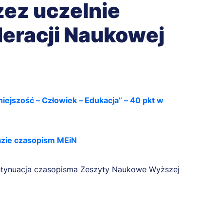
ez uczelnie
deracji Naukowej
źniejszość – Człowiek – Edukacja” – 40 pkt w
azie czasopism MEiN
ontynuacja czasopisma Zeszyty Naukowe Wyższej