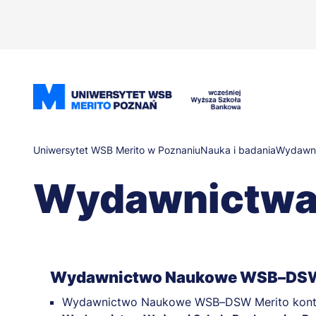
Przejdź
do
treści
Ścieżka
Uniwersytet WSB Merito w Poznaniu
Nauka i badania
Wydawn
Wydawnictwa
nawigacyjna
Wydawnictwo Naukowe WSB–DSW
Wydawnictwo Naukowe WSB–DSW Merito kontyn