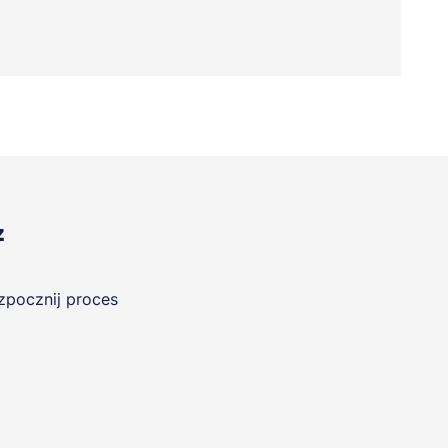
z
ozpocznij proces