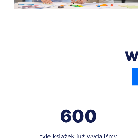
W
600
Treść
tyle książek już wydaliśmy