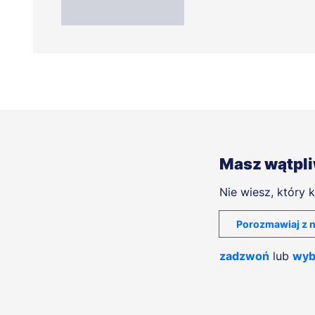
Masz wątpl
Nie wiesz, który k
Porozmawiaj z n
zadzwoń
lub
wyb