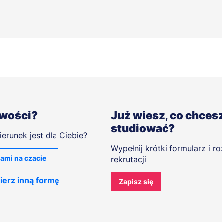
iwości?
Już wiesz, co chces
studiować?
ierunek jest dla Ciebie?
Wypełnij krótki formularz i r
ami na czacie
rekrutacji
ierz inną formę
Zapisz się