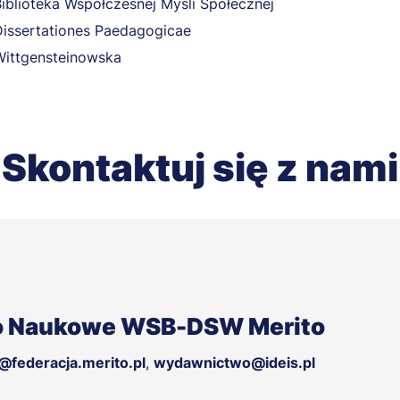
Biblioteka Współczesnej Myśli Społecznej
Dissertationes Paedagogicae
Wittgensteinowska
Skontaktuj się z nami
 Naukowe WSB-DSW Merito
federacja.merito.pl
wydawnictwo@ideis.pl