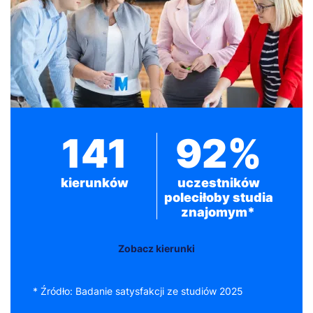
141
92%
kierunków
uczestników
poleciłoby studia
znajomym*
Zobacz kierunki
* Źródło: Badanie satysfakcji ze studiów 2025