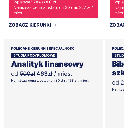
Wpisowe? Zawsze 0 zł
Wpisow
Najniższa cena z ostatnich 30 dni: 227 zł /
Najniżs
mies.
mies.
ZOBACZ KIERUNKI
ZOBACZ
POLECANE KIERUNKI I SPECJALNOŚCI
POLECAN
STUDIA PODYPLOMOWE
STUDI
Analityk finansowy
Bib
szk
od
500zł
463zł
/ mies.
Najniższa cena z ostatnich 30 dni: 458 zł / mies.
od
27
Najniższa 