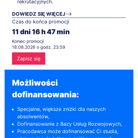
rekrutacyjnych.
DOWIEDZ SIĘ WIĘCEJ
Czas do końca promocji
11
dni
16
h
47
min
Koniec promocji
18.08.2026 o godz. 23:59
Zapisz się
Możliwości
dofinansowania:
Specjalne, większe zniżki dla naszych
absolwentów,
Dofinansowanie z Bazy Usług Rozwojowych,
Pracodawca może dofinansować Ci studia,