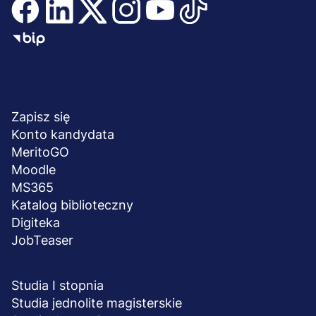
Menu
NA SKRÓTY
stopka
Zapisz się
Konto kandydata
MeritoGO
Moodle
MS365
Katalog biblioteczny
Digiteka
JobTeaser
STUDIA I SZKOLENIA
Studia I stopnia
Studia jednolite magisterskie