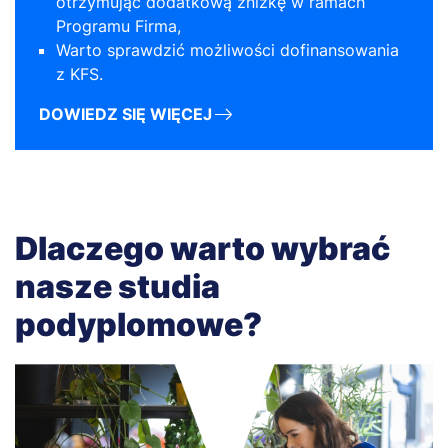
otrzymując dodatkową zniżkę w ramach
Programu Firma,
Warto sprawdzić możliwości dofinansowania
z KFS.
DOWIEDZ SIĘ WIĘCEJ
Dlaczego warto wybrać
nasze studia
podyplomowe?