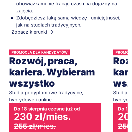
obowiązkami nie tracąc czasu na dojazdy na
zajęcia.
Zdobędziesz taką samą wiedzę i umiejętności,
jak na studiach tradycyjnych.
Zobacz kierunki
PROMOCJA DLA KANDYDATÓW
PROMOC
Rozwój, praca,
Roz
kariera. Wybieram
kar
wszystko
wsz
Studia podyplomowe tradycyjne,
Studia 
hybrydowe i online
hybrydow
Do 18 sierpnia czesne już od
Do 18 
230 zł
/mies.
20
255 zł
/mies.
255 