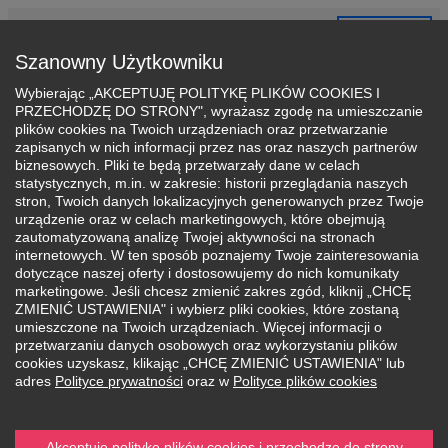
Sign in
Candidate Account FAQ
Partners’ Panel
Szanowny Użytkowniku
Wybierając „AKCEPTUJĘ POLITYKĘ PLIKÓW COOKIES I
PRZECHODZĘ DO STRONY", wyrażasz zgodę na umieszczanie
plików cookies na Twoich urządzeniach oraz przetwarzanie
zapisanych w nich informacji przez nas oraz naszych partnerów
biznesowych. Pliki te będą przetwarzały dane w celach
statystycznych, m.in. w zakresie: historii przeglądania naszych
stron, Twoich danych lokalizacyjnych generowanych przez Twoje
urządzenie oraz w celach marketingowych, które obejmują
Already have an Applicant's Account?
zautomatyzowaną analizę Twojej aktywności na stronach
internetowych. W ten sposób poznajemy Twoje zainteresowania
Log in
dotyczące naszej oferty i dostosowujemy do nich komunikaty
marketingowe. Jeśli chcesz zmienić zakres zgód, kliknij „CHCĘ
If you already are a WSB Merito University student
ZMIENIĆ USTAWIENIA" i wybierz pliki cookies, które zostaną
or graduate, you can skip Account setup and sign
umieszczone na Twoich urządzeniach. Więcej informacji o
in using your MeritoGO login and password.
przetwarzaniu danych osobowych oraz wykorzystaniu plików
cookies uzyskasz, klikając „CHCĘ ZMIENIĆ USTAWIENIA" lub
Sign in via MeritoGo
adres
Polityce prywatności
oraz w
Polityce plików cookies
Login (e-mail)
Akceptuję politykę plików cookies i przechodzę do strony