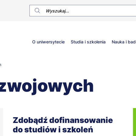
Główne
O uniwersytecie
Studia i szkolenia
Nauka i bad
menu
h
ozwojowych
Zdobądź dofinansowanie
do studiów i szkoleń