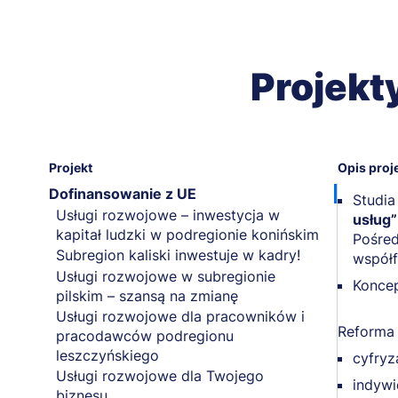
Projekt
Projekt
Opis proj
Dofinansowanie z UE
Studia
Usługi rozwojowe – inwestycja w
usług”
kapitał ludzki w podregionie konińskim
Pośred
Subregion kaliski inwestuje w kadry!
współ
Usługi rozwojowe w subregionie
Koncep
pilskim – szansą na zmianę
Usługi rozwojowe dla pracowników i
Reforma 
pracodawców podregionu
leszczyńskiego
cyfryz
Usługi rozwojowe dla Twojego
indywi
biznesu