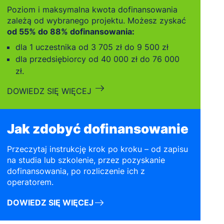
Poziom i maksymalna kwota dofinansowania
zależą od wybranego projektu. Możesz zyskać
od 55% do 88% dofinansowania:
dla 1 uczestnika od 3 705 zł do 9 500 zł
dla przedsiębiorcy od 40 000 zł do 76 000
zł.
DOWIEDZ SIĘ WIĘCEJ
Jak zdobyć dofinansowanie
Przeczytaj instrukcję krok po kroku – od zapisu
na studia lub szkolenie, przez pozyskanie
dofinansowania, po rozliczenie ich z
operatorem.
DOWIEDZ SIĘ WIĘCEJ