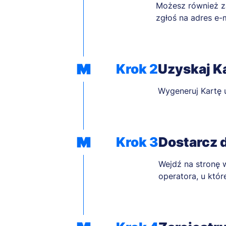
Możesz również z
zgłoś na adres e-
Krok 2
Uzyskaj K
Wygeneruj Kartę u
Krok 3
Dostarcz 
Wejdź na stronę 
operatora, u któr