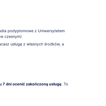
tudia podyplomowe z Uniwersytetem
 w czesnym)
łacasz usługę z własnych środków, a
u 7 dni ocenić zakończoną usługę
. To