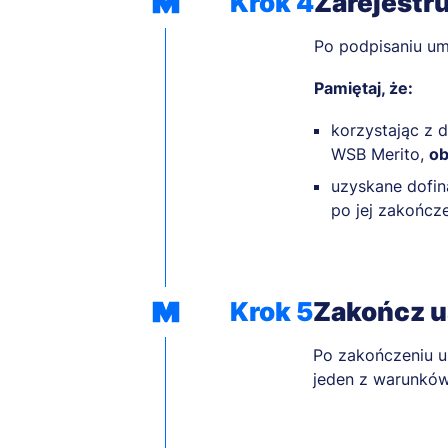
Krok 4
Zarejestru
Po podpisaniu um
Pamiętaj, że:
korzystając z
WSB Merito,
ob
uzyskane dofin
po jej zakończ
Krok 5
Zakończ u
Po zakończeniu u
jeden z warunków