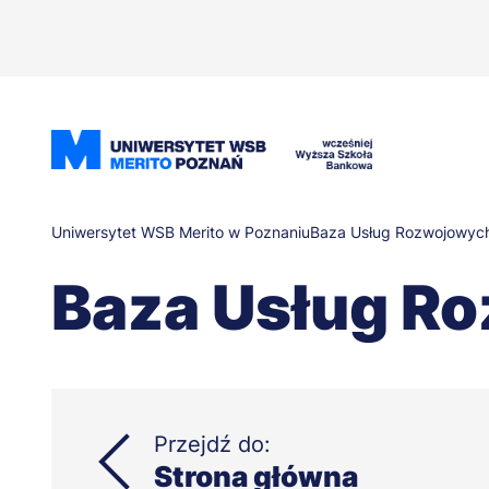
Przejdź
do
treści
Ścieżka
Uniwersytet WSB Merito w Poznaniu
Baza Usług Rozwojowyc
Baza Usług R
nawigacyjna
Przejdź do:
Strona główna