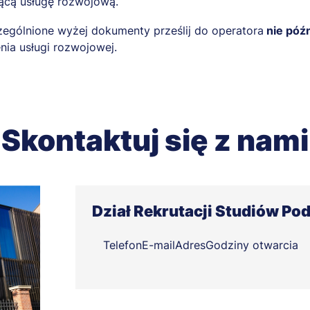
jącą usługę rozwojową.
ególnione wyżej dokumenty prześlij do operatora
nie późn
nia usługi rozwojowej.
Skontaktuj się z nami
Dział Rekrutacji Studiów P
Telefon
E-mail
Adres
Godziny otwarcia