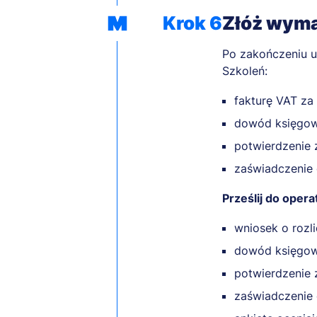
Krok 6
Złóż wym
Po zakończeniu u
Szkoleń:
fakturę VAT za
dowód księgow
potwierdzenie 
zaświadczenie 
Prześlij do opera
wniosek o rozli
dowód księgow
potwierdzenie 
zaświadczenie 