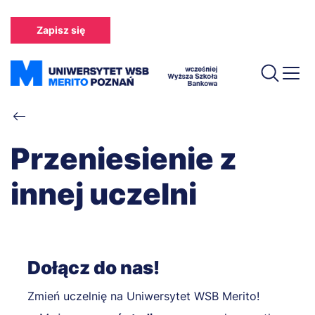
Przejdź
do
Zapisz się
treści
Ścieżka
nawigacyjna
Przeniesienie z
innej uczelni
Dołącz do nas!
Zmień uczelnię na Uniwersytet WSB Merito!