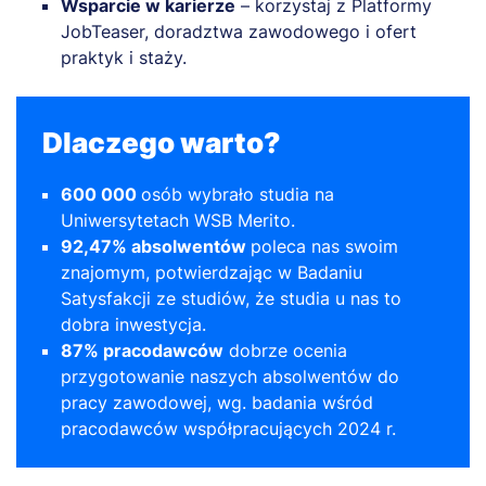
Wsparcie w karierze
– korzystaj z Platformy
JobTeaser, doradztwa zawodowego i ofert
praktyk i staży.
Dlaczego warto?
600 000
osób wybrało studia na
Uniwersytetach WSB Merito.
92,47% absolwentów
poleca nas swoim
znajomym, potwierdzając w Badaniu
Satysfakcji ze studiów, że studia u nas to
dobra inwestycja.
87% pracodawców
dobrze ocenia
przygotowanie naszych absolwentów do
pracy zawodowej, wg. badania wśród
pracodawców współpracujących 2024 r.