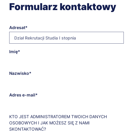
Formularz kontaktowy
Adresat
Dział Rekrutacji Studia I stopnia
E-
Imię
rekrutacja-
mail
1stopien@poznan.merito.pl
adresata
Nazwisko
Adres e-mail
KTO JEST ADMINISTRATOREM TWOICH DANYCH
OSOBOWYCH I JAK MOŻESZ SIĘ Z NAMI
SKONTAKTOWAĆ?