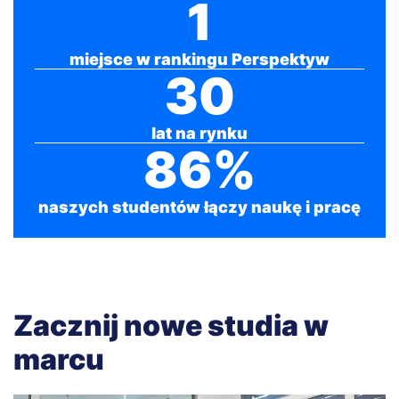
1
miejsce w rankingu Perspektyw
30
lat na rynku
86%
naszych studentów łączy naukę i pracę
Zacznij nowe studia w
marcu