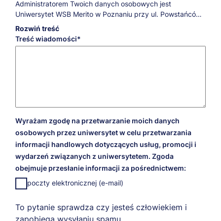
Administratorem Twoich danych osobowych jest
Uniwersytet WSB Merito w Poznaniu przy ul. Powstańców
Wielkopolskich 5.
Rozwiń treść
Jeśli masz pytania dotyczące przetwarzania Twoich
Treść wiadomości
danych osobowych oraz przysługujących Ci praw,
skontaktuj się z naszym Inspektorem Ochrony Danych:
iod@poznan.merito.pl
.
W JAKICH CELACH, NA JAKIEJ PODSTAWIE PRAWNEJ I
PRZEZ JAKI CZAS PRZETWARZAMY TWOJE DANE
OSOBOWE?
Cele marketingowe
Wyrażam zgodę na przetwarzanie moich danych
W celach marketingowych Twoje dane będziemy
osobowych przez uniwersytet w celu przetwarzania
przetwarzali na podstawie udzielonej przez Ciebie zgody
informacji handlowych dotyczących usług, promocji i
przez 5 lat liczonych od 1 stycznia roku następującego po
wydarzeń związanych z uniwersytetem. Zgoda
dacie wyrażenia zgody. Dzięki tej zgodzie będziemy mogli
obejmuje przesłanie informacji za pośrednictwem:
przesyłać Ci informacje na temat naszej oferty, wydarzeń
przez nas organizowanych i promocji, które dla Ciebie
poczty elektronicznej (e-mail)
przygotowaliśmy.
Realizacja usług edukacyjnych i archiwizacja danych po
To pytanie sprawdza czy jesteś człowiekiem i
zrealizowaniu usługi
zapobiega wysyłaniu spamu.