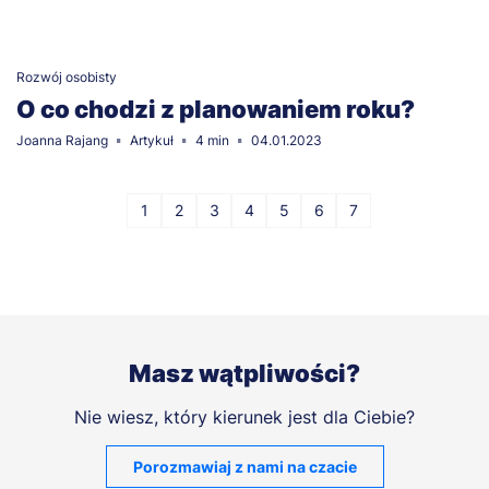
Rozwój osobisty
O co chodzi z planowaniem roku?
Joanna Rajang
Artykuł
4 min
04.01.2023
Stronicowanie
1
2
3
4
5
6
7
8
Poprzednia
Strona
Strona
Strona
Strona
Strona
Strona
Strona
Strona
strona
Masz wątpliwości?
Nie wiesz, który kierunek jest dla Ciebie?
Porozmawiaj z nami na czacie