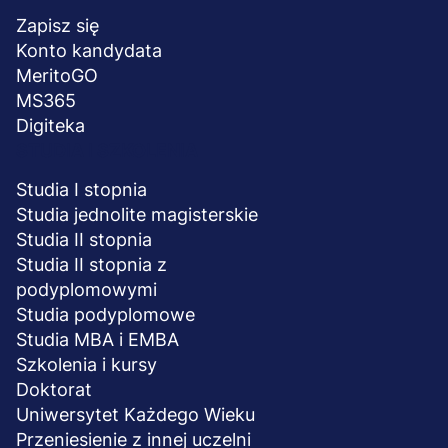
stopka
Zapisz się
Konto kandydata
MeritoGO
MS365
Digiteka
STUDIA I SZKOLENIA
Studia I stopnia
Studia jednolite magisterskie
Studia II stopnia
Studia II stopnia z
podyplomowymi
Studia podyplomowe
Studia MBA i EMBA
Szkolenia i kursy
Doktorat
Uniwersytet Każdego Wieku
Przeniesienie z innej uczelni