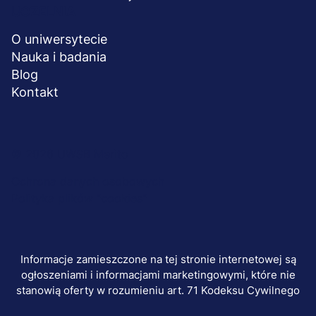
UCZELNIA
O uniwersytecie
Nauka i badania
Blog
Kontakt
Menu
© 2026 UWSB Merito
stopka-
Ochrona danych osobowych
Polityka plików "cookies"
dodatkowe
Informacje zamieszczone na tej stronie internetowej są
ogłoszeniami i informacjami marketingowymi, które nie
stanowią oferty w rozumieniu art. 71 Kodeksu Cywilnego