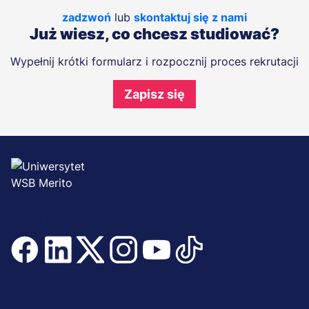
zadzwoń
lub
skontaktuj się z nami
Już wiesz, co chcesz studiować?
Wypełnij krótki formularz i rozpocznij proces rekrutacji
Zapisz się
Dołącz i bądź na bieżąco
Menu
NA SKRÓTY