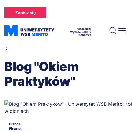
Przejdź
do
Zapisz się
treści
Ścieżka
nawigacyjna
Blog "Okiem
Praktyków"
Biznes
Finanse