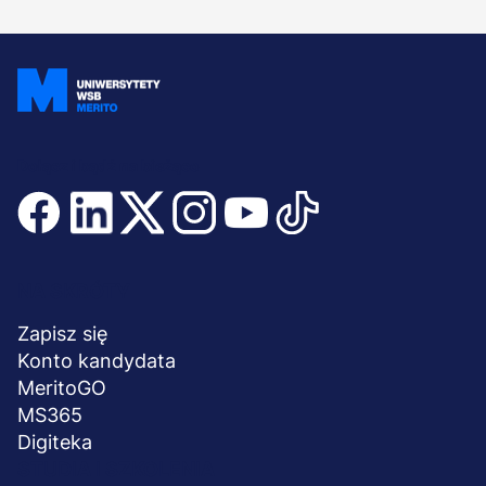
Dołącz i bądź na bieżąco
Menu
NA SKRÓTY
stopka
Zapisz się
Konto kandydata
MeritoGO
MS365
Digiteka
STUDIA I SZKOLENIA