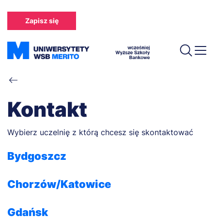
Przejdź
do
Zapisz się
treści
Ścieżka
nawigacyjna
Kontakt
Wybierz uczelnię z którą chcesz się skontaktować
Bydgoszcz
Chorzów/Katowice
Gdańsk