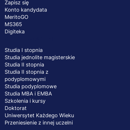
stopka
Zapisz się
Konto kandydata
MeritoGO
MS365
Digiteka
STUDIA I SZKOLENIA
Studia I stopnia
Studia jednolite magisterskie
Studia II stopnia
Studia II stopnia z
podyplomowymi
Studia podyplomowe
Studia MBA i EMBA
Szkolenia i kursy
Doktorat
Uniwersytet Każdego Wieku
Przeniesienie z innej uczelni
UCZELNIA