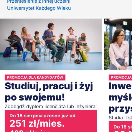
Przeniesienie z innej uczelni
Uniwersytet Każdego Wieku
PROMOCJA DLA KANDYDATÓW
PROMOCJA
Studiuj, pracuj i żyj
Inwe
po swojemu!
myśl
przy
Zdobądź dyplom licencjata lub inżyniera
Do 18 sierpnia czesne już od
Studia II s
251 zł
/mies.
Do 18 s