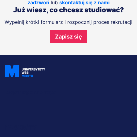
zadzwoń
lub
skontaktuj się z nami
Już wiesz, co chcesz studiować?
Wypełnij krótki formularz i rozpocznij proces rekrutacji
Zapisz się
Dołącz i bądź na bieżąco
Menu
NA SKRÓTY