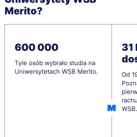
Merito?
600 000
31 
do
Treść
Tyle osób wybrało studia na
Uniwersytetach WSB Merito.
Treś
Od 1
Pozn
pierw
rach
WSB