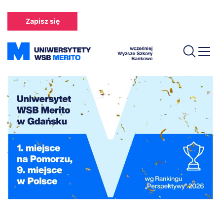
Przejdź
do
Zapisz się
treści