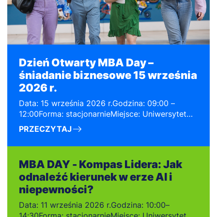
Dzień Otwarty MBA Day –
śniadanie biznesowe 15 września
2026 r.
Data: 15 września 2026 r.Godzina: 09:00 –
12:00Forma: stacjonarnieMiejsce: Uniwersytet
WSB Merito we Wrocławiu, Budynek B, I piętro,
PRZECZYTAJ
Strefa MBA
MBA DAY - Kompas Lidera: Jak
odnaleźć kierunek w erze AI i
niepewności?
Data: 11 września 2026 r.Godzina: 10:00–
14:30Forma: stacjonarnieMiejsce: Uniwersytet