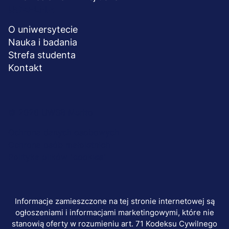
UCZELNIA
O uniwersytecie
Nauka i badania
Strefa studenta
Kontakt
Menu
© 2026 UWSB Merito
stopka-
Ochrona danych osobowych
Ochrona osób małoletnich
dodatkowe
Polityka plików "cookies"
Informacje zamieszczone na tej stronie internetowej są
ogłoszeniami i informacjami marketingowymi, które nie
stanowią oferty w rozumieniu art. 71 Kodeksu Cywilnego