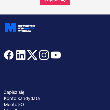
Dołącz i bądź na bieżąco
Menu
NA SKRÓTY
stopka
Zapisz się
Konto kandydata
MeritoGO