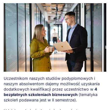
Poznasz zagadnienia związane z szerokim
spektrum odpowiedzialności zarówno
pracowników, jak i pracodawców w kontekście
relacji pracowniczej.
Uczestnikom naszych studiów podyplomowych i
naszym absolwentom dajemy możliwość uzyskania
dodatkowych kwalifikacji przez uczestnictwo w
4
bezpłatnych szkoleniach biznesowych
(tematyka
szkoleń podawana jest w II semestrze).