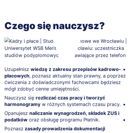
Czego się nauczysz?
Uzupełnisz
wiedzę z zakresu przepisów kadrowo-
Z
płacowych
, poznasz aktualny stan prawny, a poprzez
d
ćwiczenia z doświadczonymi fachowcami będziesz
n
mógł zdobyć cenne umiejętności.
o
d
Nauczysz się
rozliczać czas pracy i tworzyć
harmonogramy
w różnych systemach czasu pracy.
Z
s
Opanujesz
naliczanie wynagrodzeń, składek ZUS i
podatków
oraz obsługę programu Płatnik.
Z
z
Poznasz
zasady prowadzenia dokumentacji
p