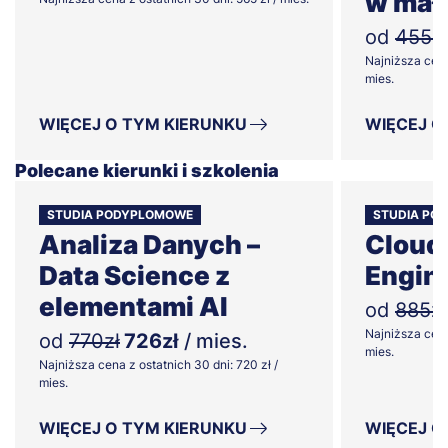
w małe
od
455zł
Najniższa cena
mies.
WIĘCEJ O TYM KIERUNKU
WIĘCEJ O
Polecane kierunki i szkolenia
STUDIA PODYPLOMOWE
STUDIA PO
Analiza Danych –
Cloud
Data Science z
Engin
elementami AI
od
885zł
Najniższa cena
od
770zł
726zł
/ mies.
mies.
Najniższa cena z ostatnich 30 dni: 720 zł /
mies.
WIĘCEJ O TYM KIERUNKU
WIĘCEJ O