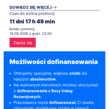
DOWIEDZ SIĘ WIĘCEJ
Czas do końca promocji
11
dni
17
h
49
min
Koniec promocji
18.08.2026 o godz. 23:59
Zapisz się
Możliwości dofinansowania
Oferujemy specjalne, większe
zniżki
dla
naszych
absolwentów
.
Na wybranych kierunkach możesz skorzystać
z
dofinansowania z Bazy Usług
Rozwojowych.
Pracodawca może
dofinansować
Ci studia,
otrzymując dodatkową zniżkę w ramach