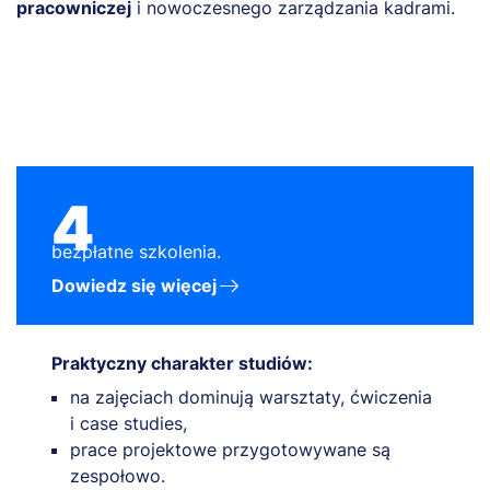
pracowniczej
i nowoczesnego zarządzania kadrami.
u
4
bezpłatne szkolenia.
Dowiedz się więcej
Praktyczny charakter studiów:
na zajęciach dominują warsztaty, ćwiczenia
i case studies,
prace projektowe przygotowywane są
zespołowo.