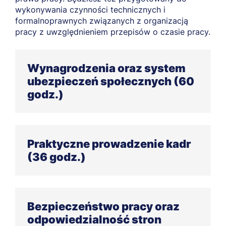
wykonywania czynności technicznych i
formalnoprawnych związanych z organizacją
pracy z uwzględnieniem przepisów o czasie pracy.
Wynagrodzenia oraz system
ubezpieczeń społecznych (60
godz.)
Składniki wynagrodzenia za pracę (8 godz.)
Obliczanie należnego wynagrodzenia za pracę
Praktyczne prowadzenie kadr
(16 godz.)
(36 godz.)
Obliczanie należnych składek na FUS (8 godz.)
Obliczanie wynagrodzeń za czas choroby i
Warsztat pracownika kadr (8 godz.)
innych nieobecności w pracy (8 godz.)
Prowadzenie dokumentacji w sprawach
Bezpieczeństwo pracy oraz
Obsługa programu Płatnik (12 godz.)
związanych ze stosunkiem pracy (8 godz.)
odpowiedzialność stron
Podatki a płace (8 godz.)