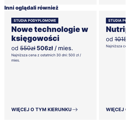
Inni oglądali również
STUDIA PODYPLOMOWE
STUDIA PO
Nowe technologie w
Nutrip
księgowości
od
1015z
Najniższa cena 
od
550zł
506zł
/ mies.
Najniższa cena z ostatnich 30 dni: 500 zł /
mies.
WIĘCEJ O TYM KIERUNKU
WIĘCEJ O