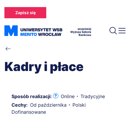
Przejdź
do
Zapisz się
treści
Ścieżka
nawigacyjna
Kadry i płace
Sposób realizacji:
Online
Tradycyjne
Cechy:
Od października
Polski
Dofinansowane