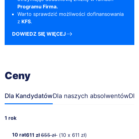
Programu Firma.
Warto sprawdzić możliwości dofinansowania
z
KFS
.
DOWIEDZ SIĘ WIĘCEJ
Ceny
Dla Kandydatów
Dla naszych absolwentów
Dla
1 rok
10 rat
611 zł
655 zł
(10 x 611 zł)