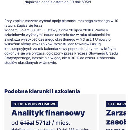
Najniższa cena z ostatnich 30 dni: 605zł
Przy zapisie możesz wybrać opcję płatności rocznego czesnego w 10
ratach.
Zapisz się teraz
W oparciu o art. 80 ust. 3 ustawy z dnia 20 lipca 2018 r. Prawo o
szkolnictwie wyższym i nauce uczelnia raz w roku akademickim
zwiększa wysokość czesnego określonego w § 3 ust. 1 Umowy o
wskaźnik równy wskaźnikowi wzrostu cen towarów i usług
konsumpcyjnych za rok kalendarzowy poprzedzający rok, w którym
dokonuje się waloryzacji, ogłoszony przez Prezesa Głównego Urzędu
Statystycznego, łącznie nie więcej niż o 30 % do czasu ukończenia
studiów określonych w Umowie.
Podobne kierunki i szkolenia
STUDIA PODYPLOMOWE
STUDIA PO
Analityk finansowy
Zarzą
zasob
od
615zł
571zł
/ mies.
Najniższa cena z ostatnich 30 dni: 565 zł / mies.