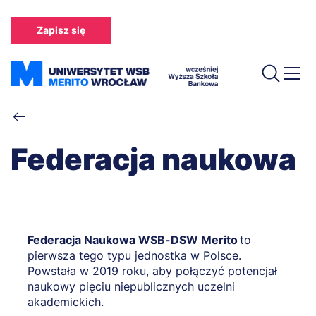
Przejdź
do
Zapisz się
treści
Ścieżka
nawigacyjna
Federacja naukowa
Federacja Naukowa WSB-DSW Merito
to
pierwsza tego typu jednostka w Polsce.
Powstała w 2019 roku, aby połączyć potencjał
naukowy pięciu niepublicznych uczelni
akademickich.