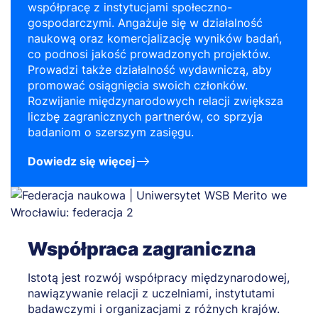
współpracę z instytucjami społeczno-
gospodarczymi. Angażuje się w działalność
naukową oraz komercjalizację wyników badań,
co podnosi jakość prowadzonych projektów.
Prowadzi także działalność wydawniczą, aby
promować osiągnięcia swoich członków.
Rozwijanie międzynarodowych relacji zwiększa
liczbę zagranicznych partnerów, co sprzyja
badaniom o szerszym zasięgu.
Dowiedz się więcej
Współpraca zagraniczna
Istotą jest rozwój współpracy międzynarodowej,
nawiązywanie relacji z uczelniami, instytutami
badawczymi i organizacjami z różnych krajów.