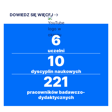
DOWIEDZ SIĘ WIĘCEJ
6
uczelni
10
dyscyplin naukowych
221
pracowników badawczo-
dydaktycznych