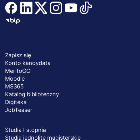
Menu
NA SKRÓTY
stopka
Zapisz się
Konto kandydata
MeritoGO
Moodle
MS365
Katalog biblioteczny
Digiteka
JobTeaser
STUDIA I SZKOLENIA
Studia I stopnia
Studia jednolite magisterskie