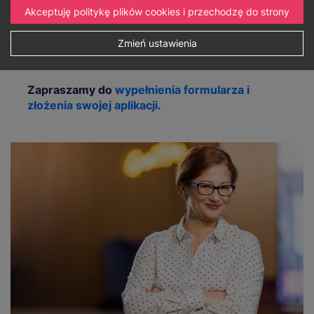
Posiadasz kompetencje zawodowe w
Akceptuję politykę plików cookies i przechodzę do strony
obszarze dydaktyki?
Poszukujesz nowego miejsca pracy lub
Zmień ustawienia
obszaru do współpracy?
Zapraszamy do
wypełnienia formularza i
złożenia swojej aplikacji.