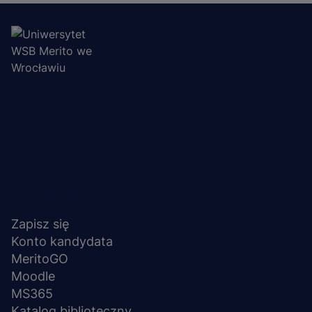
Dołącz i bądź na bieżąco
Menu
NA SKRÓTY
stopka
Zapisz się
Konto kandydata
MeritoGO
Moodle
MS365
Katalog biblioteczny