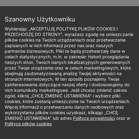
Przejdź
do
Zapisz się
treści
Szanowny Użytkowniku
Wybierając „AKCEPTUJĘ POLITYKĘ PLIKÓW COOKIES I
PRZECHODZĘ DO STRONY", wyrażasz zgodę na umieszczanie
plików cookies na Twoich urządzeniach oraz przetwarzanie
zapisanych w nich informacji przez nas oraz naszych
Ścieżka
partnerów biznesowych. Pliki te będą przetwarzały dane w
celach statystycznych, m.in. w zakresie: historii przeglądania
nawigacyjna
naszych stron, Twoich danych lokalizacyjnych generowanych
Oferty pracy
przez Twoje urządzenie oraz w celach marketingowych, które
obejmują zautomatyzowaną analizę Twojej aktywności na
stronach internetowych. W ten sposób poznajemy Twoje
zainteresowania dotyczące naszej oferty i dostosowujemy do
nich komunikaty marketingowe. Jeśli chcesz zmienić zakres
zgód, kliknij „CHCĘ ZMIENIĆ USTAWIENIA" i wybierz pliki
Poszukujemy dydaktyków
cookies, które zostaną umieszczone na Twoich urządzeniach.
Więcej informacji o przetwarzaniu danych osobowych oraz
Chciałbyś podzielić się swoim
wykorzystaniu plików cookies uzyskasz, klikając „CHCĘ
ZMIENIĆ USTAWIENIA" lub adres
Polityce prywatności
oraz w
doświadczeniem zawodowym?
Polityce plików cookies
Przekazywanie wiedzy jest tym co sprawia Ci
radość?