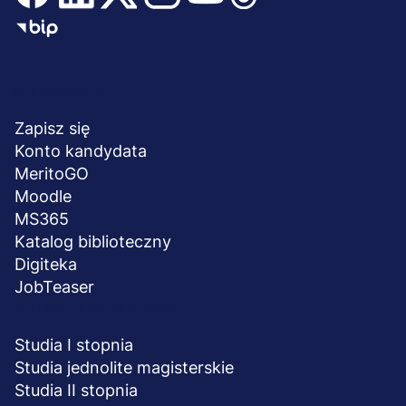
Menu
NA SKRÓTY
stopka
Zapisz się
Konto kandydata
MeritoGO
Moodle
MS365
Katalog biblioteczny
Digiteka
JobTeaser
STUDIA I SZKOLENIA
Studia I stopnia
Studia jednolite magisterskie
Studia II stopnia