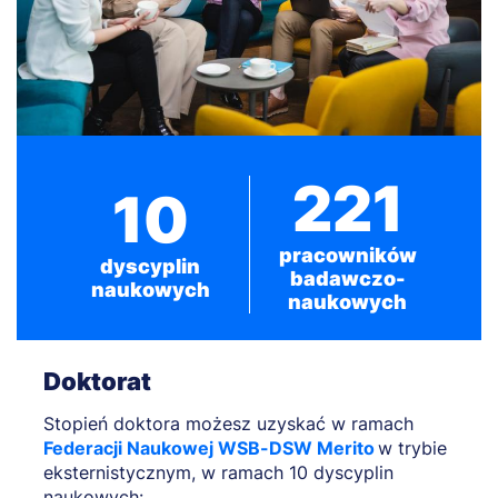
221
10
pracowników
dyscyplin
badawczo-
naukowych
naukowych
Doktorat
Stopień doktora możesz uzyskać w ramach
Federacji Naukowej WSB-DSW Merito
w trybie
eksternistycznym, w ramach 10 dyscyplin
naukowych: