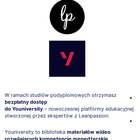
W ramach studiów podyplomowych otrzymasz
T
bezpłatny dostęp
L
do Youniversity
– nowoczesnej platformy edukacyjnej
r
stworzonej przez ekspertów z Leanpassion.
D
o
Youniversity to biblioteka
materiałów wideo
c
rozwijających kompetencje menedżerskie,