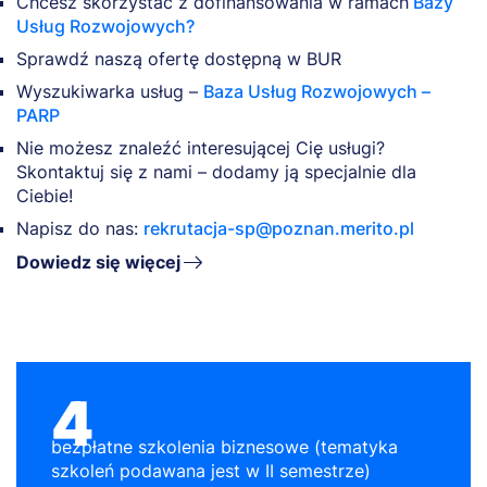
Chcesz skorzystać z dofinansowania w ramach
Bazy
Usług Rozwojowych?
Sprawdź naszą ofertę dostępną w BUR
Wyszukiwarka usług –
Baza Usług Rozwojowych –
PARP
Nie możesz znaleźć interesującej Cię usługi?
Skontaktuj się z nami – dodamy ją specjalnie dla
Ciebie!
Napisz do nas:
rekrutacja-sp@poznan.merito.pl
Dowiedz się więcej
4
bezpłatne szkolenia biznesowe (tematyka
szkoleń podawana jest w II semestrze)