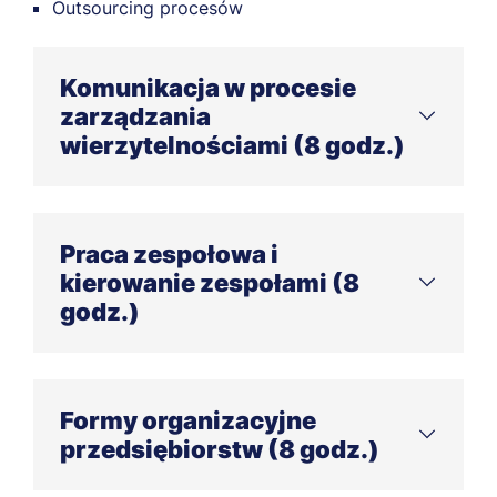
Outsourcing procesów
Komunikacja w procesie
zarządzania
wierzytelnościami (8 godz.)
Tryby komunikacji w organizacjach
Bariery i zakłócenia w przepływie informacji
Praca zespołowa i
kierowanie zespołami (8
Ochrona informacji niejawnych
godz.)
Organizacja i prowadzenie spotkań
Budowanie zespołu
Zarządzanie przez cele, delegowanie zadań
Formy organizacyjne
przedsiębiorstw (8 godz.)
Motywowanie
Kontrola i ocena pracy zespołu