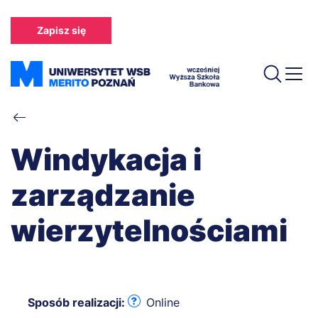
Przejdź
do
Zapisz się
treści
Ścieżka
nawigacyjna
Windykacja i
zarządzanie
wierzytelnościami
Sposób realizacji:
Online