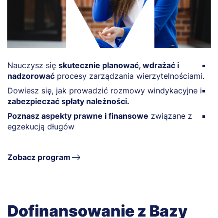
Nauczysz się
skutecznie planować, wdrażać i
Z
nadzorować
procesy zarządzania wierzytelnościami.
ne
Dowiesz się, jak prowadzić rozmowy windykacyjne i
N
zabezpieczać spłaty należności.
s
Poznasz aspekty prawne i finansowe
związane z
Z
egzekucją długów
e
Zobacz program
Dofinansowanie z Bazy