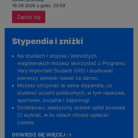
18.08.2026 o godz. 23:59
Zapisz się
Stypendia i zniżki
Na studiach I stopnia i jednolitych
magisterskich możesz skorzystać z Programu
Very Important Student (VIS) i studiować
pierwszy semestr nawet za darmo.
Możesz otrzymać te same stypendia, co
studenci uczelni publicznych, w tym naukowe,
sportowe, socjalne i zapomogi.
Dodatkowo, elastyczny system opłat pozwala
Ci wybrać, w ilu ratach chcesz opłacać
czesne.
DOWIEDZ SIĘ WIĘCEJ