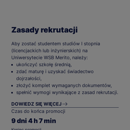
Zasady rekrutacji
Aby zostać studentem studiów I stopnia
(licencjackich lub inżynierskich) na
Uniwersytecie WSB Merito, należy:
ukończyć szkołę średnią,
zdać maturę i uzyskać świadectwo
dojrzałości,
złożyć komplet wymaganych dokumentów,
spełnić wymogi wynikające z zasad rekrutacji.
DOWIEDZ SIĘ WIĘCEJ
Czas do końca promocji
9
dni
4
h
7
min
Koniec promocji