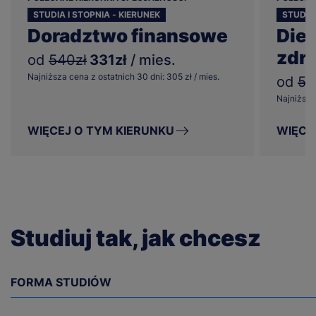
STUDIA I STOPNIA - KIERUNEK
STUDIA 
Doradztwo finansowe
Diet
zdr
od
540zł
331zł
/ mies.
Najniższa cena z ostatnich 30 dni: 305 zł / mies.
od
57
Najniższa 
WIĘCEJ O TYM KIERUNKU
WIĘCE
Studiuj tak, jak chcesz
FORMA STUDIÓW