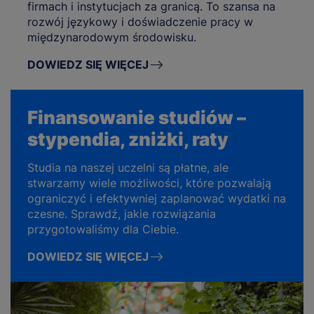
firmach i instytucjach za granicą. To szansa na
rozwój językowy i doświadczenie pracy w
międzynarodowym środowisku.
DOWIEDZ SIĘ WIĘCEJ
Finansowanie studiów –
stypendia, zniżki, raty
Studia na naszej uczelni są płatne, ale
stwarzamy wiele możliwości, które pozwalają
ograniczyć i efektywniej zaplanować wydatki na
czesne. Sprawdź, jakie rozwiązania
przygotowaliśmy dla Ciebie.
DOWIEDZ SIĘ WIĘCEJ