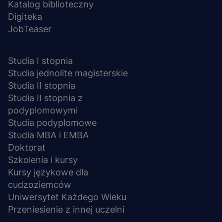
Katalog biblioteczny
Digiteka
JobTeaser
STUDIA I SZKOLENIA
Studia I stopnia
Studia jednolite magisterskie
Studia II stopnia
Studia II stopnia z
podyplomowymi
Studia podyplomowe
Studia MBA i EMBA
Doktorat
Szkolenia i kursy
Kursy językowe dla
cudzoziemców
Uniwersytet Każdego Wieku
Przeniesienie z innej uczelni
UCZELNIA