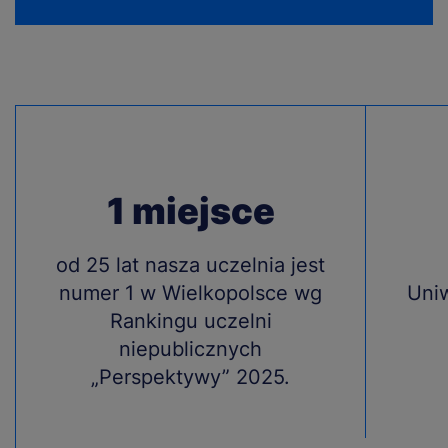
1 miejsce
Treść
od 25 lat nasza uczelnia jest
Treś
numer 1 w Wielkopolsce wg
Uni
Rankingu uczelni
niepublicznych
„Perspektywy” 2025.