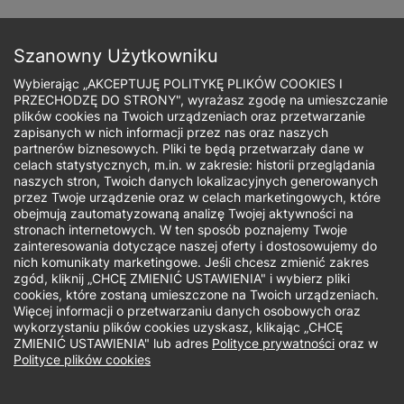
Przejdź
do
Zapisz się
treści
Szanowny Użytkowniku
Wybierając „AKCEPTUJĘ POLITYKĘ PLIKÓW COOKIES I
PRZECHODZĘ DO STRONY", wyrażasz zgodę na umieszczanie
plików cookies na Twoich urządzeniach oraz przetwarzanie
zapisanych w nich informacji przez nas oraz naszych
Ścieżka
partnerów biznesowych. Pliki te będą przetwarzały dane w
celach statystycznych, m.in. w zakresie: historii przeglądania
nawigacyjna
naszych stron, Twoich danych lokalizacyjnych generowanych
Studia I stopnia
przez Twoje urządzenie oraz w celach marketingowych, które
obejmują zautomatyzowaną analizę Twojej aktywności na
stronach internetowych. W ten sposób poznajemy Twoje
zainteresowania dotyczące naszej oferty i dostosowujemy do
nich komunikaty marketingowe. Jeśli chcesz zmienić zakres
zgód, kliknij „CHCĘ ZMIENIĆ USTAWIENIA" i wybierz pliki
cookies, które zostaną umieszczone na Twoich urządzeniach.
Więcej informacji o przetwarzaniu danych osobowych oraz
wykorzystaniu plików cookies uzyskasz, klikając „CHCĘ
ZMIENIĆ USTAWIENIA" lub adres
Polityce prywatności
oraz w
Polityce plików cookies