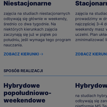
Niestacjonarne
Stacjonar
zajęcia na studiach niestacjonarnych
zajęcia na studia
odbywają się głównie w weekendy,
prowadzimy w dn
średnio co dwa tygodnie. Na
najczęściej 3–4 d
niektórych kierunkach zajęcia
weekendy masz w
zaczynają się już w piątek po
uczelni. Plan ukł
południu, jeśli wymaga tego program
zminimalizować l
nauczania.
ZOBACZ KIERUNKI
ZOBACZ KIERUN
SPOSÓB REALIZACJI
Hybrydowe
Hybrydo
popołudniowo-
na studiach hybr
weekendowe
odbywają się zar
platformie MS Tea