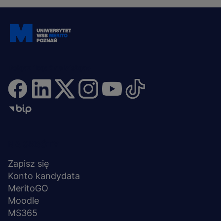
Dołącz i bądź na bieżąco
Menu
NA SKRÓTY
stopka
Zapisz się
Konto kandydata
MeritoGO
Moodle
MS365