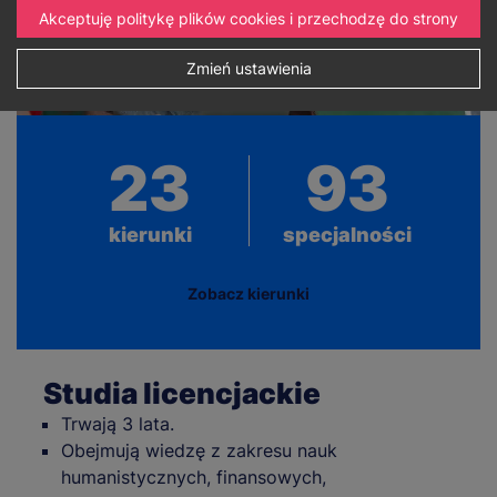
Akceptuję politykę plików cookies i przechodzę do strony
Zmień ustawienia
23
93
kierunki
specjalności
Zobacz kierunki
Studia licencjackie
Trwają 3 lata.
Obejmują wiedzę z zakresu nauk
humanistycznych, finansowych,