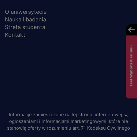
O uniwersytecie
Nauka i badania
Strefa studenta
Kontakt
Test Wyboru Kierunku
Menu
© 2026 UWSB Merito
stopka-
Ochrona danych osobowych
Ochrona osób małoletnich
dodatkowe
Polityka plików "cookies"
Informacje zamieszczone na tej stronie internetowej są
ogłoszeniami i informacjami marketingowymi, które nie
stanowią oferty w rozumieniu art. 71 Kodeksu Cywilnego