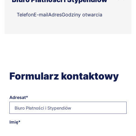
Telefon
E-mail
Adres
Godziny otwarcia
Formularz kontaktowy
Adresat
Biuro Płatności i Stypendiów
E-
Imię
platnosci@poznan.merito.pl
mail
adresata