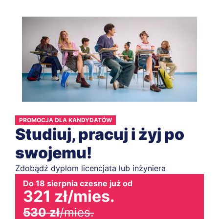
PROMOCJA DLA KANDYDATÓW
Studiuj, pracuj i żyj po
swojemu!
Zdobądź dyplom licencjata lub inżyniera
Do 18 sierpnia czesne już od
321 zł
/mies.
530 zł
/mies.