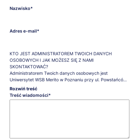
Nazwisko
Adres e-mail
KTO JEST ADMINISTRATOREM TWOICH DANYCH
OSOBOWYCH I JAK MOŻESZ SIĘ Z NAMI
SKONTAKTOWAĆ?
Administratorem Twoich danych osobowych jest
Uniwersytet WSB Merito w Poznaniu przy ul. Powstańców
Wielkopolskich 5.
Rozwiń treść
Jeśli masz pytania dotyczące przetwarzania Twoich
Treść wiadomości
danych osobowych oraz przysługujących Ci praw,
skontaktuj się z naszym Inspektorem Ochrony Danych:
iod@poznan.merito.pl
.
W JAKICH CELACH, NA JAKIEJ PODSTAWIE PRAWNEJ I
PRZEZ JAKI CZAS PRZETWARZAMY TWOJE DANE
OSOBOWE?