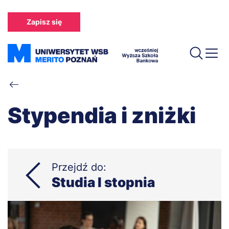
Przejdź
do
Zapisz się
treści
Ścieżka
nawigacyjna
Stypendia i zniżki
Przejdź do:
Studia I stopnia