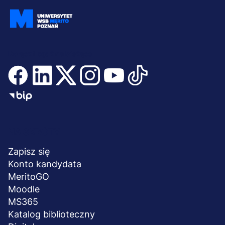
Dołącz i bądź na bieżąco
Menu
NA SKRÓTY
stopka
Zapisz się
Konto kandydata
MeritoGO
Moodle
MS365
Katalog biblioteczny