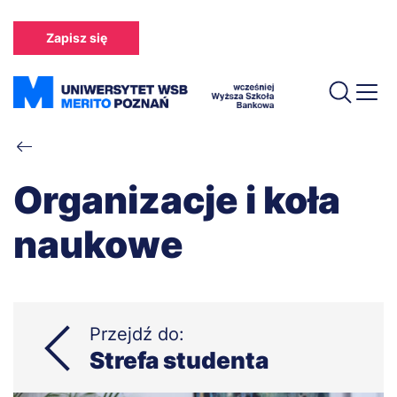
Przejdź
do
Zapisz się
treści
Ścieżka
nawigacyjna
Organizacje i koła
naukowe
Przejdź do:
Strefa studenta