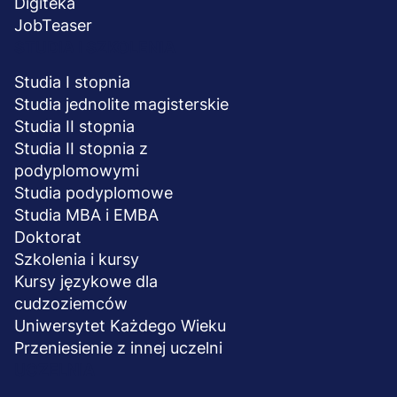
Digiteka
JobTeaser
STUDIA I SZKOLENIA
Studia I stopnia
Studia jednolite magisterskie
Studia II stopnia
Studia II stopnia z
podyplomowymi
Studia podyplomowe
Studia MBA i EMBA
Doktorat
Szkolenia i kursy
Kursy językowe dla
cudzoziemców
Uniwersytet Każdego Wieku
Przeniesienie z innej uczelni
UCZELNIA