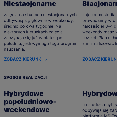
Niestacjonarne
Stacjonar
zajęcia na studiach niestacjonarnych
zajęcia na studia
odbywają się głównie w weekendy,
prowadzimy w dn
średnio co dwa tygodnie. Na
najczęściej 3–4 d
niektórych kierunkach zajęcia
weekendy masz w
zaczynają się już w piątek po
uczelni. Plan ukł
południu, jeśli wymaga tego program
zminimalizować l
nauczania.
ZOBACZ KIERUNKI
ZOBACZ KIERUN
SPOSÓB REALIZACJI
Hybrydowe
Hybrydo
popołudniowo-
na studiach hybr
weekendowe
odbywają się zar
platformie MS Tea