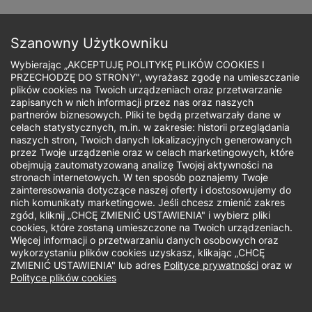
Przejdź
do
Zapisz się
treści
Szanowny Użytkowniku
Wybierając „AKCEPTUJĘ POLITYKĘ PLIKÓW COOKIES I
PRZECHODZĘ DO STRONY", wyrażasz zgodę na umieszczanie
plików cookies na Twoich urządzeniach oraz przetwarzanie
zapisanych w nich informacji przez nas oraz naszych
Ścieżka
partnerów biznesowych. Pliki te będą przetwarzały dane w
celach statystycznych, m.in. w zakresie: historii przeglądania
nawigacyjna
naszych stron, Twoich danych lokalizacyjnych generowanych
Studia I stopnia
przez Twoje urządzenie oraz w celach marketingowych, które
obejmują zautomatyzowaną analizę Twojej aktywności na
stronach internetowych. W ten sposób poznajemy Twoje
zainteresowania dotyczące naszej oferty i dostosowujemy do
nich komunikaty marketingowe. Jeśli chcesz zmienić zakres
zgód, kliknij „CHCĘ ZMIENIĆ USTAWIENIA" i wybierz pliki
cookies, które zostaną umieszczone na Twoich urządzeniach.
Więcej informacji o przetwarzaniu danych osobowych oraz
wykorzystaniu plików cookies uzyskasz, klikając „CHCĘ
ZMIENIĆ USTAWIENIA" lub adres
Polityce prywatności
oraz w
Polityce plików cookies