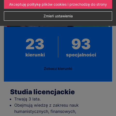
Akceptuję politykę plików cookies i przechodzę do strony
Zmień ustawienia
23
93
kierunki
specjalności
Zobacz kierunki
Studia licencjackie
Trwają 3 lata.
Obejmują wiedzę z zakresu nauk
humanistycznych, finansowych,