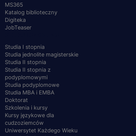
MS365
Katalog biblioteczny
Digiteka
JobTeaser
STUDIA I SZKOLENIA
Studia I stopnia
Studia jednolite magisterskie
Studia II stopnia
Studia II stopnia z
podyplomowymi
Studia podyplomowe
Studia MBA i EMBA
Doktorat
Szkolenia i kursy
Kursy językowe dla
cudzoziemców
Uniwersytet Każdego Wieku