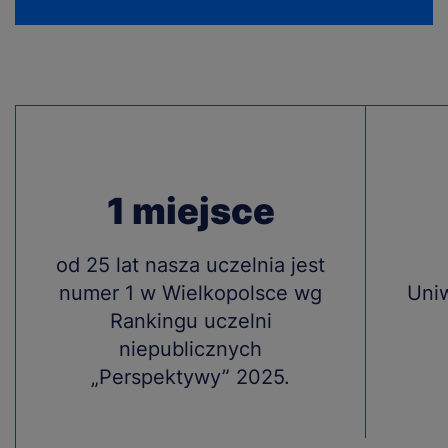
1 miejsce
Treść
od 25 lat nasza uczelnia jest
Treś
numer 1 w Wielkopolsce wg
Uni
Rankingu uczelni
niepublicznych
„Perspektywy” 2025.