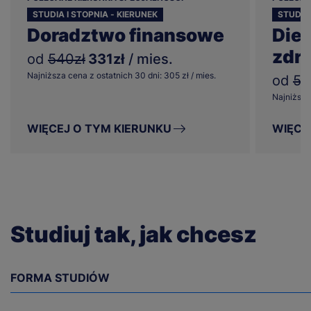
STUDIA I STOPNIA - KIERUNEK
STUDIA 
Doradztwo finansowe
Diet
zdr
od
540zł
331zł
/ mies.
Najniższa cena z ostatnich 30 dni: 305 zł / mies.
od
57
Najniższa 
WIĘCEJ O TYM KIERUNKU
WIĘCE
Studiuj tak, jak chcesz
FORMA STUDIÓW