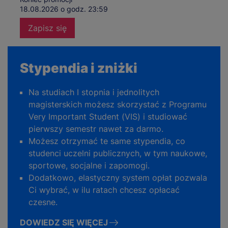
18.08.2026 o godz. 23:59
Zapisz się
Stypendia i zniżki
Na studiach I stopnia i jednolitych
magisterskich możesz skorzystać z Programu
Very Important Student (VIS) i studiować
pierwszy semestr nawet za darmo.
Możesz otrzymać te same stypendia, co
studenci uczelni publicznych, w tym naukowe,
sportowe, socjalne i zapomogi.
Dodatkowo, elastyczny system opłat pozwala
Ci wybrać, w ilu ratach chcesz opłacać
czesne.
DOWIEDZ SIĘ WIĘCEJ