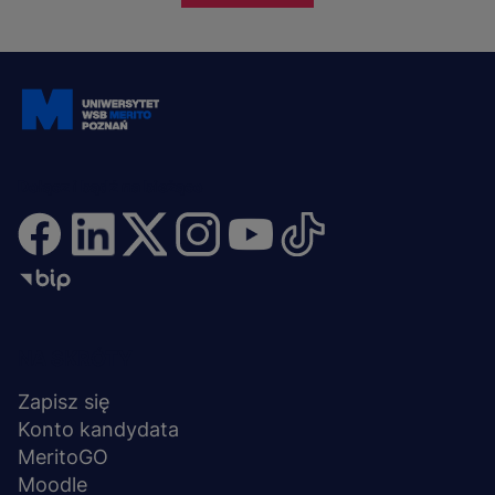
Dołącz i bądź na bieżąco
Menu
NA SKRÓTY
stopka
Zapisz się
Konto kandydata
MeritoGO
Moodle