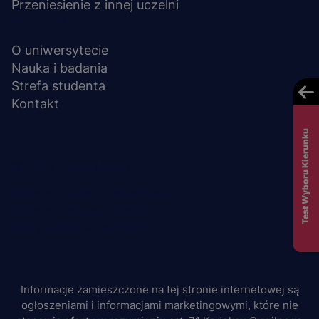
Przeniesienie z innej uczelni
UCZELNIA
O uniwersytecie
Nauka i badania
Strefa studenta
Kontakt
Test Wyboru Kierunku
Menu
© 2026 UWSB Merito
stopka-
Ochrona danych osobowych
Ochrona osób małoletnich
dodatkowe
Polityka plików "cookies"
Informacje zamieszczone na tej stronie internetowej są
ogłoszeniami i informacjami marketingowymi, które nie