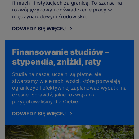
firmach i instytucjach za granicą. To szansa na
rozwój językowy i doświadczenie pracy w
międzynarodowym środowisku.
DOWIEDZ SIĘ WIĘCEJ
Finansowanie studiów –
stypendia, zniżki, raty
Studia na naszej uczelni są płatne, ale
stwarzamy wiele możliwości, które pozwalają
ograniczyć i efektywniej zaplanować wydatki na
czesne. Sprawdź, jakie rozwiązania
przygotowaliśmy dla Ciebie.
DOWIEDZ SIĘ WIĘCEJ