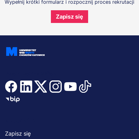
Wypełnij krótki formularz i rozpocznij proces rekrutacji
Zapisz się
Dołącz i bądź na bieżąco
Menu
NA SKRÓTY
stopka
Zapisz się