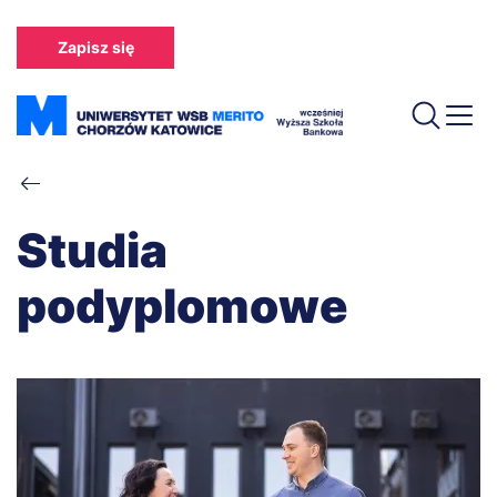
Przejdź
do
Zapisz się
treści
Ścieżka
nawigacyjna
Studia
podyplomowe