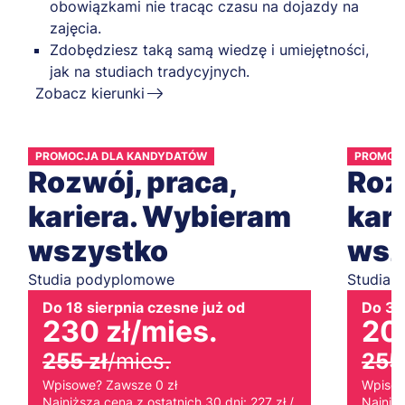
obowiązkami nie tracąc czasu na dojazdy na
zajęcia.
Zdobędziesz taką samą wiedzę i umiejętności,
jak na studiach tradycyjnych.
Zobacz kierunki
PROMOCJA DLA KANDYDATÓW
PROMOC
Rozwój, praca,
Roz
kariera. Wybieram
kar
wszystko
wsz
Studia podyplomowe
Studia 
Do 18 sierpnia czesne już od
Do 30 
230 zł
/mies.
20
255 zł
/mies.
255 
Wpisowe? Zawsze 0 zł
Wpisow
Najniższa cena z ostatnich 30 dni: 227 zł /
Najniżs