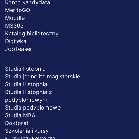
Konto kandydata
MeritoGO
Moodle
MS365
Katalog biblioteczny
Digiteka
JobTeaser
STUDIA I SZKOLENIA
Studia I stopnia
Studia jednolite magisterskie
Studia II stopnia
Studia II stopnia z
podyplomowymi
Studia podyplomowe
Studia MBA
Doktorat
Szkolenia i kursy
Kursy językowe dla