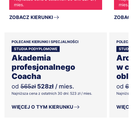
mies.
mies.
ZOBACZ KIERUNKI
ZOBACZ
POLECANE KIERUNKI I SPECJALNOŚCI
POLECAN
STUDIA PODYPLOMOWE
STUDI
Akademia
Arch
profesjonalnego
w c
Coacha
obl
od
565zł
528zł
/ mies.
od
63
Najniższa cena z ostatnich 30 dni: 523 zł / mies.
Najniższa 
WIĘCEJ O TYM KIERUNKU
WIĘCE