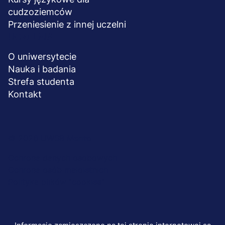
cudzoziemców
Przeniesienie z innej uczelni
UCZELNIA
O uniwersytecie
Nauka i badania
Strefa studenta
Kontakt
Menu
© 2026 UWSB Merito
stopka-
Ochrona danych osobowych
Ochrona osób małoletnich
dodatkowe
Polityka plików "cookies"