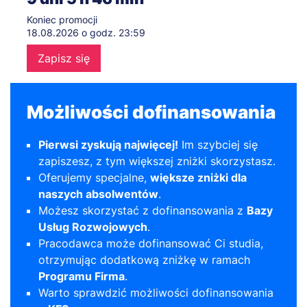
Koniec promocji
18.08.2026 o godz. 23:59
Zapisz się
Możliwości dofinansowania
Pierwsi zyskują najwięcej!
Im szybciej się
zapiszesz, z tym większej zniżki skorzystasz.
Oferujemy specjalne,
większe zniżki dla
naszych absolwentów
.
Możesz skorzystać z dofinansowania z
Bazy
Usług Rozwojowych
.
Pracodawca może dofinansować Ci studia,
otrzymując dodatkową zniżkę w ramach
Programu Firma
.
Warto sprawdzić możliwości dofinansowania