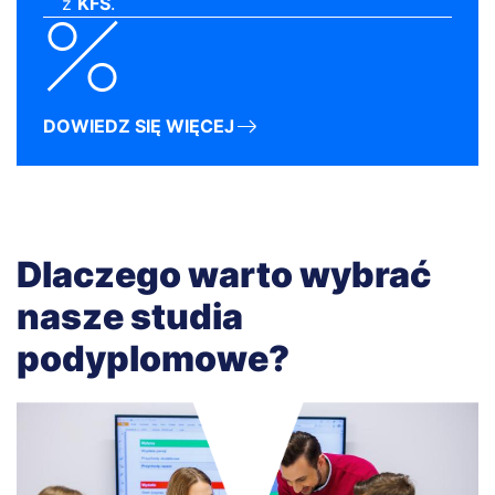
z
KFS
.
DOWIEDZ SIĘ WIĘCEJ
Dlaczego warto wybrać
nasze studia
podyplomowe?