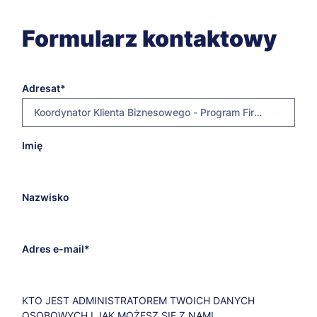
Formularz kontaktowy
Adresat
Koordynator Klienta Biznesowego - Program Firma, szkolenia
E-
Imię
mariusz.zroski@chorzow.merito.pl
mail
adresata
Nazwisko
Adres e-mail
KTO JEST ADMINISTRATOREM TWOICH DANYCH
OSOBOWYCH I JAK MOŻESZ SIĘ Z NAMI