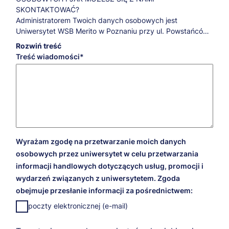
SKONTAKTOWAĆ?
Administratorem Twoich danych osobowych jest
Uniwersytet WSB Merito w Poznaniu przy ul. Powstańców
Wielkopolskich 5.
Rozwiń treść
Jeśli masz pytania dotyczące przetwarzania Twoich
Treść wiadomości
danych osobowych oraz przysługujących Ci praw,
skontaktuj się z naszym Inspektorem Ochrony Danych:
iod@poznan.merito.pl
.
W JAKICH CELACH, NA JAKIEJ PODSTAWIE PRAWNEJ I
PRZEZ JAKI CZAS PRZETWARZAMY TWOJE DANE
OSOBOWE?
Cele marketingowe
Wyrażam zgodę na przetwarzanie moich danych
W celach marketingowych Twoje dane będziemy
osobowych przez uniwersytet w celu przetwarzania
przetwarzali na podstawie udzielonej przez Ciebie zgody
informacji handlowych dotyczących usług, promocji i
przez 5 lat liczonych od 1 stycznia roku następującego po
wydarzeń związanych z uniwersytetem. Zgoda
dacie wyrażenia zgody. Dzięki tej zgodzie będziemy mogli
obejmuje przesłanie informacji za pośrednictwem:
przesyłać Ci informacje na temat naszej oferty, wydarzeń
przez nas organizowanych i promocji, które dla Ciebie
poczty elektronicznej (e-mail)
przygotowaliśmy.
Realizacja usług edukacyjnych i archiwizacja danych po