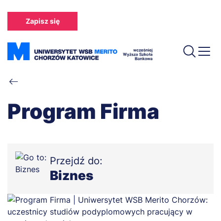
Przejdź
do
Zapisz się
treści
Ścieżka
nawigacyjna
Program Firma
Przejdź do:
Biznes