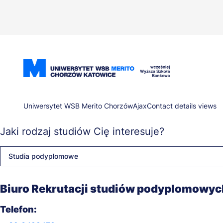
Przejdź
do
treści
Ścieżka
Uniwersytet WSB Merito Chorzów
Ajax
Contact details views
Jaki rodzaj studiów Cię interesuje?
nawigacyjna
Studia podyplomowe
Biuro Rekrutacji studiów podyplomowyc
Telefon: