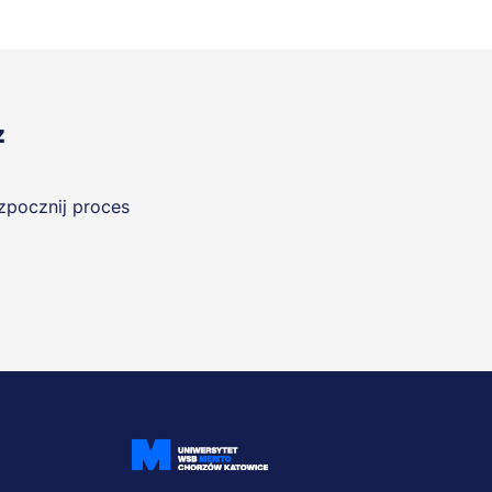
z
ozpocznij proces