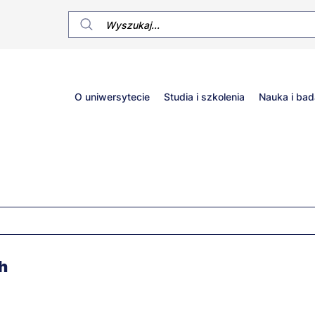
Główne
O uniwersytecie
Studia i szkolenia
Nauka i bad
menu
h