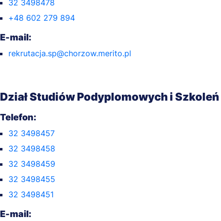
32 3498478
+48 602 279 894
E-mail:
rekrutacja.sp@chorzow.merito.pl
Dział Studiów Podyplomowych i Szkoleń
Telefon:
32 3498457
32 3498458
32 3498459
32 3498455
32 3498451
E-mail: