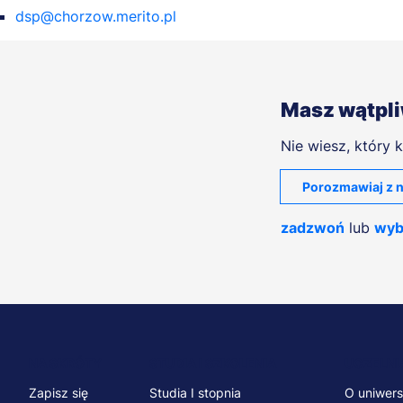
dsp@chorzow.merito.pl
Masz wątpl
Nie wiesz, który k
Porozmawiaj z n
zadzwoń
lub
wyb
Menu
NA SKRÓTY
STUDIA I SZKOLENIA
UCZELNI
Zapisz się
Studia I stopnia
O uniwers