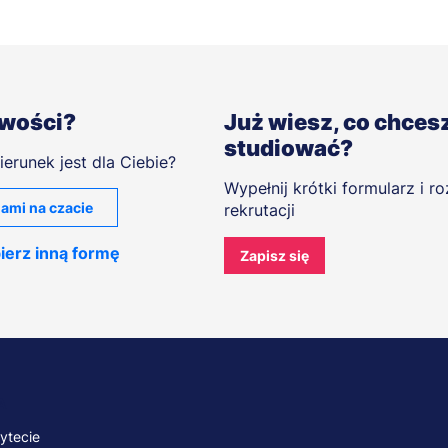
iwości?
Już wiesz, co chces
studiować?
ierunek jest dla Ciebie?
Wypełnij krótki formularz i r
ami na czacie
rekrutacji
ierz inną formę
Zapisz się
A
ytecie