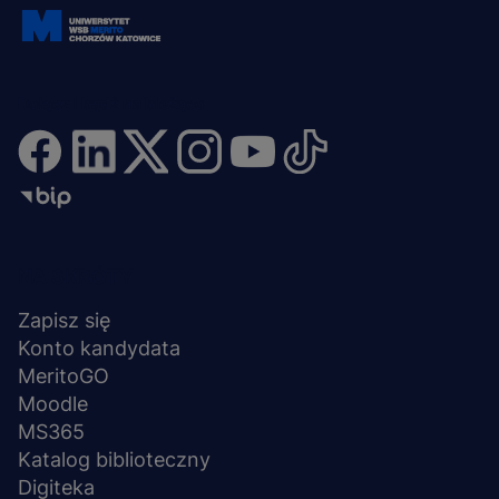
Dołącz i bądź na bieżąco
Menu
NA SKRÓTY
stopka
Zapisz się
Konto kandydata
MeritoGO
Moodle
MS365
Katalog biblioteczny
Digiteka