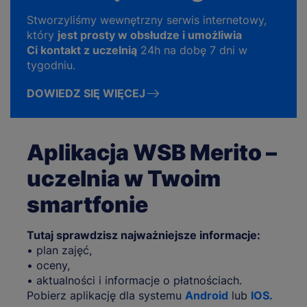
Stworzyliśmy wewnętrzny serwis internetowy,
który
jest prosty w obsłudze i umożliwia
Ci kontakt z uczelnią
24h na dobę 7 dni w
tygodniu.
DOWIEDZ SIĘ WIĘCEJ
Aplikacja WSB Merito –
uczelnia w Twoim
smartfonie
Tutaj sprawdzisz najważniejsze informacje:
• plan zajęć,
• oceny,
• aktualności i informacje o płatnościach.
Pobierz aplikację dla systemu
Android
lub
IOS.