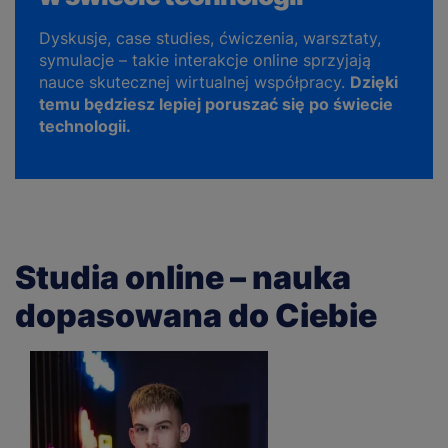
Dyskusje, case studies, ćwiczenia, warsztaty,
symulacje – takie interakcje online sprzyjają
nauce skutecznej wirtualnej współpracy.
Dzięki
temu będziesz lepiej poruszać się po świecie
technologii.
Studia online – nauka
dopasowana do Ciebie