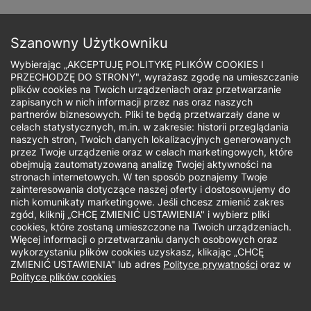
Przejdź
do
Zapisz się
treści
Szanowny Użytkowniku
Wybierając „AKCEPTUJĘ POLITYKĘ PLIKÓW COOKIES I
PRZECHODZĘ DO STRONY", wyrażasz zgodę na umieszczanie
plików cookies na Twoich urządzeniach oraz przetwarzanie
zapisanych w nich informacji przez nas oraz naszych
Ścieżka
partnerów biznesowych. Pliki te będą przetwarzały dane w
celach statystycznych, m.in. w zakresie: historii przeglądania
nawigacyjna
naszych stron, Twoich danych lokalizacyjnych generowanych
Cyfrowy
przez Twoje urządzenie oraz w celach marketingowych, które
obejmują zautomatyzowaną analizę Twojej aktywności na
stronach internetowych. W ten sposób poznajemy Twoje
uniwersytet
zainteresowania dotyczące naszej oferty i dostosowujemy do
nich komunikaty marketingowe. Jeśli chcesz zmienić zakres
zgód, kliknij „CHCĘ ZMIENIĆ USTAWIENIA" i wybierz pliki
cookies, które zostaną umieszczone na Twoich urządzeniach.
Więcej informacji o przetwarzaniu danych osobowych oraz
wykorzystaniu plików cookies uzyskasz, klikając „CHCĘ
ZMIENIĆ USTAWIENIA" lub adres
Polityce prywatności
oraz w
Polityce plików cookies