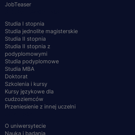
JobTeaser
STUDIA I SZKOLENIA
Studia I stopnia
Studia jednolite magisterskie
Studia II stopnia
Studia II stopnia z
podyplomowymi
Studia podyplomowe
Studia MBA
Doktorat
Szkolenia i kursy
Kursy językowe dla
cudzoziemców
Przeniesienie z innej uczelni
UCZELNIA
O uniwersytecie
Nauka i badania