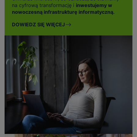
na cyfrową transformację i
inwestujemy w
nowoczesną infrastrukturę informatyczną.
DOWIEDZ SIĘ WIĘCEJ