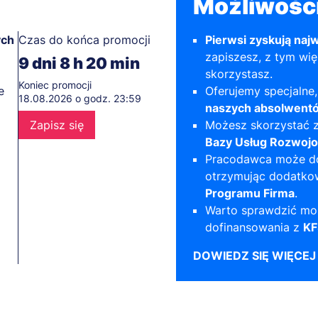
Możliwośc
ych
Czas do końca promocji
Pierwsi zyskują najw
zapiszesz, z tym wię
9
dni
8
h
20
min
skorzystasz.
Koniec promocji
e
Oferujemy specjalne
18.08.2026 o godz. 23:59
naszych absolwent
Zapisz się
Możesz skorzystać z
Bazy Usług Rozwoj
Pracodawca może do
otrzymując dodatko
Programu Firma
.
Warto sprawdzić mo
dofinansowania z
KF
DOWIEDZ SIĘ WIĘCEJ