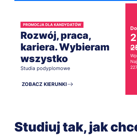
PROMOCJA DLA KANDYDATÓW
Do
Rozwój, praca,
2
kariera. Wybieram
2
wszystko
Wp
Naj
227
Studia podyplomowe
ZOBACZ KIERUNKI
Studiuj tak, jak ch