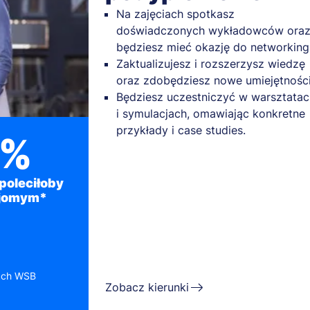
Na zajęciach spotkasz
doświadczonych wykładowców ora
będziesz mieć okazję do networking
Zaktualizujesz i rozszerzysz wiedzę
oraz zdobędziesz nowe umiejętności
Będziesz uczestniczyć w warsztatac
i symulacjach, omawiając konkretne
przykłady i case studies.
3%
poleciłoby
ajomym*
tach WSB
Zobacz kierunki