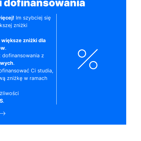
i dofinansowania
ięcej!
Im szybciej się
kszej zniżki
,
większe zniżki dla
ów
.
 dofinansowania z
owych
.
finansować Ci studia,
wą zniżkę w ramach
żliwości
S
.