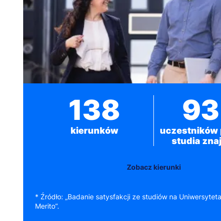
138
9
kierunków
uczestników 
studia zn
Zobacz kierunki
* Źródło: „Badanie satysfakcji ze studiów na Uniwersyte
Merito”.