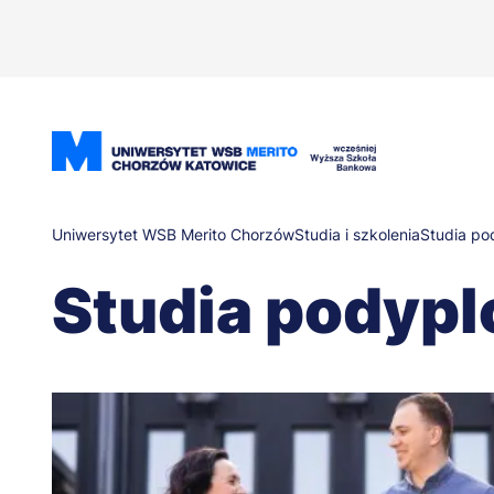
Przejdź
do
treści
Ścieżka
Uniwersytet WSB Merito Chorzów
Studia i szkolenia
Studia p
Studia podyp
nawigacyjna