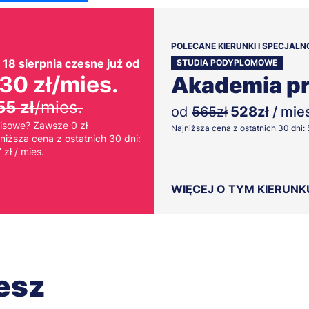
POLECANE KIERUNKI I SPECJALN
PROMOCJA DLA ABSOLWENT
 18 sierpnia czesne już od
STUDIA PODYPLOMOWE
Rozwój, pra
30 zł
/mies.
Akademia pr
kariera. Wy
55 zł
/mies.
od
565zł
528zł
/ mie
wszystko
isowe? Zawsze 0 zł
Najniższa cena z ostatnich 30 dni: 5
niższa cena z ostatnich 30 dni:
 zł / mies.
Studia podyplomowe
WIĘCEJ O TYM KIERUNK
ZOBACZ KIERUNKI
cesz