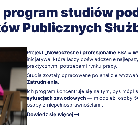
i program studiów p
ków Publicznych Służb
Projekt
„Nowoczesne i profesjonalne PSZ = w
inicjatywa, która łączy doświadczenie najlepsz
praktycznymi potrzebami rynku pracy.
Studia zostały opracowane po analizie wyzwa
Zatrudnienia
.
Ich program koncentruje się na tym, byś mógł 
sytuacjach zawodowych
— młodzież, osoby 50
osoby z niepełnosprawnościami.
Dowiedz się więcej