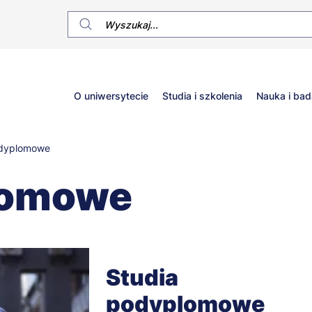
Główne
O uniwersytecie
Studia i szkolenia
Nauka i bad
menu
odyplomowe
lomowe
Studia
podyplomowe