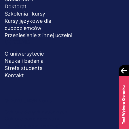
Doktorat
Szkolenia i kursy
Kursy językowe dla
cudzoziemców
Przeniesienie z innej uczelni
UCZELNIA
O uniwersytecie
Nauka i badania
Strefa studenta
Kontakt
Test Wyboru Kierunku
Menu
© 2026 UWSB Merito
stopka-
Ochrona danych osobowych
Ochrona osób małoletnich
dodatkowe
Polityka plików "cookies"