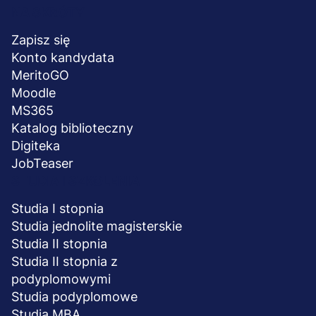
Menu
NA SKRÓTY
stopka
Zapisz się
Konto kandydata
MeritoGO
Moodle
MS365
Katalog biblioteczny
Digiteka
JobTeaser
STUDIA I SZKOLENIA
Studia I stopnia
Studia jednolite magisterskie
Studia II stopnia
Studia II stopnia z
podyplomowymi
Studia podyplomowe
Studia MBA