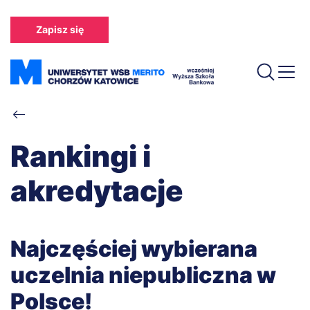
Przejdź
do
Zapisz się
treści
Ścieżka
nawigacyjna
Rankingi i
akredytacje
Najczęściej wybierana
uczelnia niepubliczna w
Polsce!