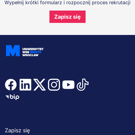
Wypełnij krótki formularz i rozpocznij proces rekrutacji
Zapisz się
Dołącz i bądź na bieżąco
Menu
NA SKRÓTY
stopka
Zapisz się