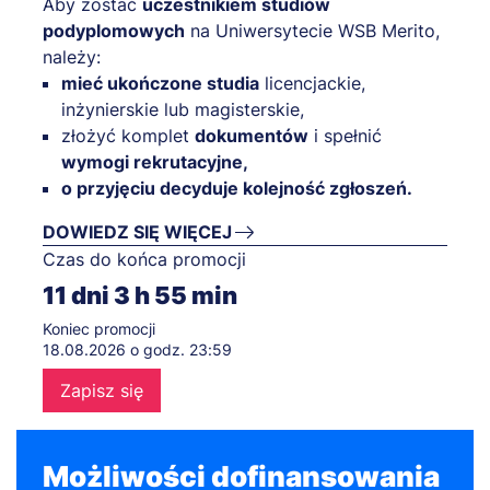
Aby zostać
uczestnikiem studiów
podyplomowych
na Uniwersytecie WSB Merito,
należy:
mieć ukończone studia
licencjackie,
inżynierskie lub magisterskie,
złożyć komplet
dokumentów
i spełnić
wymogi rekrutacyjne,
o przyjęciu decyduje kolejność zgłoszeń.
DOWIEDZ SIĘ WIĘCEJ
Czas do końca promocji
11
dni
3
h
55
min
Koniec promocji
18.08.2026 o godz. 23:59
Zapisz się
Możliwości dofinansowania