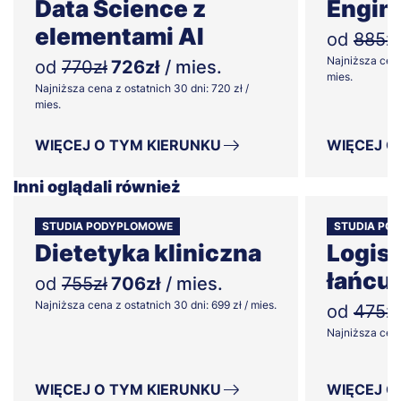
Data Science z
Engin
elementami AI
od
885zł
Najniższa cena
od
770zł
726zł
/ mies.
mies.
Najniższa cena z ostatnich 30 dni: 720 zł /
mies.
WIĘCEJ O TYM KIERUNKU
WIĘCEJ O
Inni oglądali również
STUDIA PODYPLOMOWE
STUDIA PO
Dietetyka kliniczna
Logis
łańcu
od
755zł
706zł
/ mies.
Najniższa cena z ostatnich 30 dni: 699 zł / mies.
od
475zł
Najniższa cena 
WIĘCEJ O TYM KIERUNKU
WIĘCEJ O