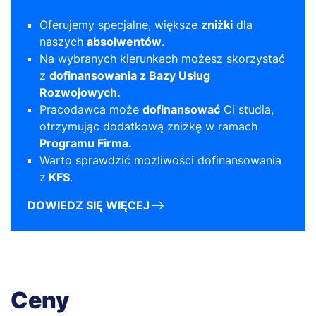
Oferujemy specjalne, większe
zniżki
dla
naszych
absolwentów
.
Na wybranych kierunkach możesz skorzystać
z
dofinansowania z Bazy Usług
Rozwojowych.
Pracodawca może
dofinansować
Ci studia,
otrzymując dodatkową zniżkę w ramach
Programu Firma.
Warto sprawdzić możliwości dofinansowania
z
KFS
.
DOWIEDZ SIĘ WIĘCEJ
Ceny