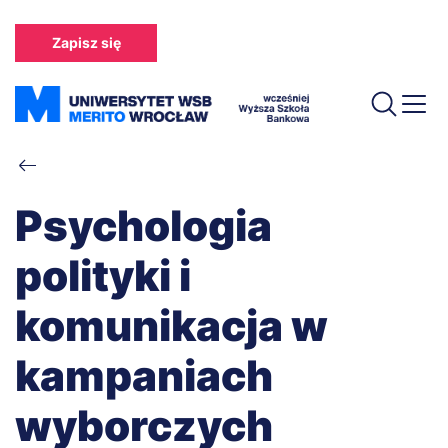
Przejdź
do
Zapisz się
treści
Ścieżka
nawigacyjna
Psychologia
polityki i
komunikacja w
kampaniach
wyborczych