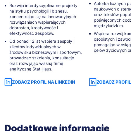
Autorka licznych pu
Rozwija interdyscyplinarne projekty
naukowych o stere
na styku psychologii i biznesu,
oraz tekstów popu
koncentrując się na innowacyjnych
poświęconych codz
rozwiązaniach wspierających
międzyludzkim.
dobrostan, kreatywność i
efektywność zespołów.
Wspiera rozwój ko
osobistych i zawo
Od ponad 12 lat wspiera zespoły i
pomagając w osiąg
klientów indywidualnych w
celów życiowych 
środowisku biznesowym i sportowym,
prowadząc szkolenia, konsultacje
oraz rozwijając własną firmę
analityczną Stat.Haus.
ZOBACZ PROFIL NA LINKEDIN
ZOBACZ PROFIL
Dodatkowe informacje