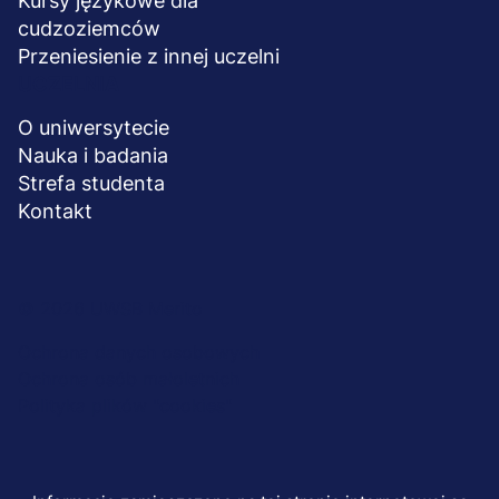
Kursy językowe dla
cudzoziemców
Przeniesienie z innej uczelni
UCZELNIA
O uniwersytecie
Nauka i badania
Strefa studenta
Kontakt
Menu
© 2026 UWSB Merito
stopka-
Ochrona danych osobowych
Ochrona osób małoletnich
dodatkowe
Polityka plików "cookies"