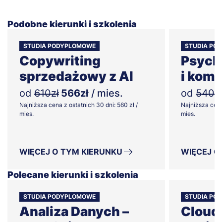
Podobne kierunki i szkolenia
STUDIA PODYPLOMOWE
STUDIA PO
Copywriting
Psych
sprzedażowy z AI
i komu
od
610zł
566zł
/ mies.
od
540z
Najniższa cena z ostatnich 30 dni: 560 zł /
Najniższa cena
mies.
mies.
WIĘCEJ O TYM KIERUNKU
WIĘCEJ O
Polecane kierunki i szkolenia
STUDIA PODYPLOMOWE
STUDIA PO
Analiza Danych –
Cloud