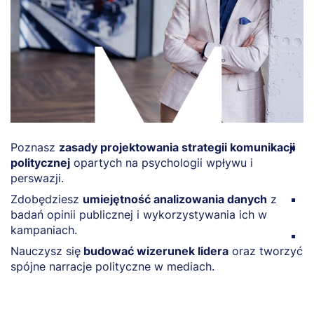
Poznasz
zasady projektowania strategii komunikacji
O
politycznej
opartych na psychologii wpływu i
t
perswazji.
po
Zdobędziesz
umiejętność analizowania danych
z
P
badań opinii publicznej i wykorzystywania ich w
r
kampaniach.
P
Nauczysz się
budować wizerunek lidera
oraz tworzyć
k
spójne narracje polityczne w mediach.
s