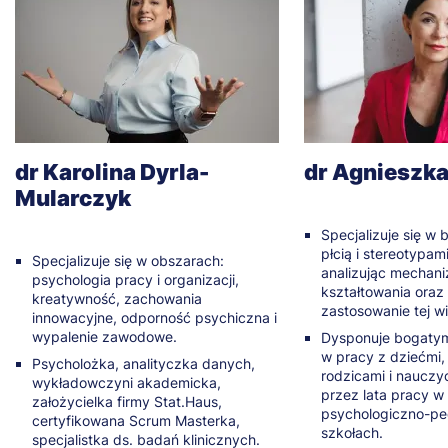
dr Karolina Dyrla-
dr Agnieszk
Mularczyk
Specjalizuje się w
płcią i stereotypam
Specjalizuje się w obszarach:
analizując mechani
psychologia pracy i organizacji,
kształtowania oraz
kreatywność, zachowania
zastosowanie tej w
innowacyjne, odporność psychiczna i
wypalenie zawodowe.
Dysponuje bogaty
w pracy z dziećmi,
Psycholożka, analityczka danych,
rodzicami i nauczy
wykładowczyni akademicka,
przez lata pracy w
założycielka firmy Stat.Haus,
psychologiczno-pe
certyfikowana Scrum Masterka,
szkołach.
specjalistka ds. badań klinicznych.