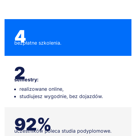
4
bezpłatne szkolenia.
2
semestry:
realizowane online,
studiujesz wygodnie, bez dojazdów.
92%
uczestników poleca studia podyplomowe.