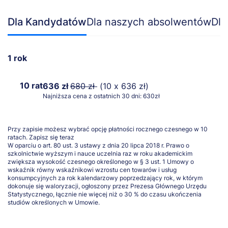
Dla Kandydatów
Dla naszych absolwentów
Dla
1 rok
10 rat
636 zł
680 zł
(10 x 636 zł)
Najniższa cena z ostatnich 30 dni: 630zł
Przy zapisie możesz wybrać opcję płatności rocznego czesnego w 10
ratach.
Zapisz się teraz
W oparciu o art. 80 ust. 3 ustawy z dnia 20 lipca 2018 r. Prawo o
szkolnictwie wyższym i nauce uczelnia raz w roku akademickim
zwiększa wysokość czesnego określonego w § 3 ust. 1 Umowy o
wskaźnik równy wskaźnikowi wzrostu cen towarów i usług
konsumpcyjnych za rok kalendarzowy poprzedzający rok, w którym
dokonuje się waloryzacji, ogłoszony przez Prezesa Głównego Urzędu
Statystycznego, łącznie nie więcej niż o 30 % do czasu ukończenia
studiów określonych w Umowie.