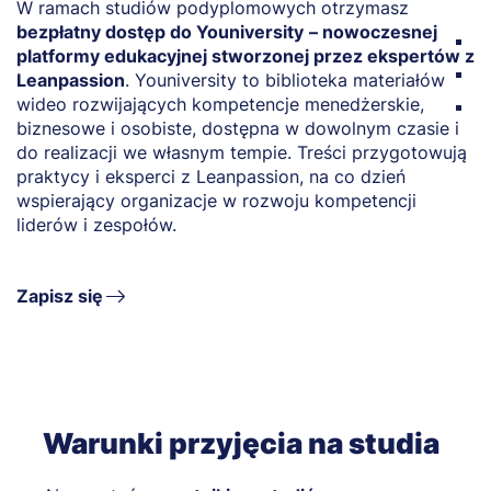
W ramach studiów podyplomowych otrzymasz
Z
bezpłatny dostęp do Youniversity
– nowoczesnej
k
platformy edukacyjnej stworzonej przez ekspertów z
ś
Leanpassion
. Youniversity to biblioteka materiałów
wideo rozwijających kompetencje menedżerskie,
p
biznesowe i osobiste, dostępna w dowolnym czasie i
u
do realizacji we własnym tempie. Treści przygotowują
praktycy i eksperci z Leanpassion, na co dzień
D
wspierający organizacje w rozwoju kompetencji
o
liderów i zespołów.
c
Zapisz się
Warunki przyjęcia na studia