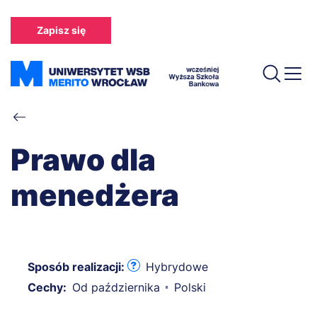
Przejdź
do
Zapisz się
treści
Ścieżka
nawigacyjna
Prawo dla
menedżera
Sposób realizacji:
Hybrydowe
Cechy:
Od października
Polski