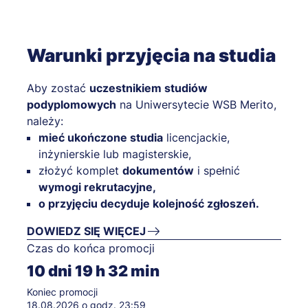
Warunki przyjęcia na studia
Aby zostać
uczestnikiem studiów
podyplomowych
na Uniwersytecie WSB Merito,
należy:
mieć ukończone studia
licencjackie,
inżynierskie lub magisterskie,
złożyć komplet
dokumentów
i spełnić
wymogi rekrutacyjne,
o przyjęciu decyduje kolejność zgłoszeń.
DOWIEDZ SIĘ WIĘCEJ
Czas do końca promocji
10
dni
19
h
32
min
Koniec promocji
18.08.2026 o godz. 23:59