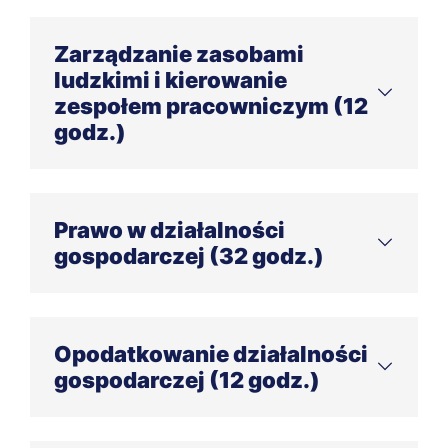
Zarządzanie zasobami
ludzkimi i kierowanie
zespołem pracowniczym (12
godz.)
Zarządzanie kadrami w systemie zarządzania
przedsiębiorstwem (4 godz.)
Prawo w działalności
Kompetencje menedżera. Budowanie i rozwój
gospodarczej (32 godz.)
zespołu (4 godz.)
Negocjacje i rozwiązywanie konfliktów (4
Prawo karne skarbowe (4 godz.)
godz.)
System ubezpieczeń społecznych i zdrowotnych
Opodatkowanie działalności
(8 godz.)
gospodarczej (12 godz.)
Ordynacja podatkowa (4 godz.)
Postępowanie sądowo-administracyjne i
Podatki bezpośrednie (6 godz.)