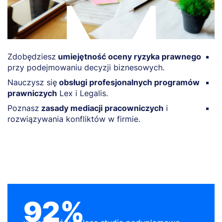
Zdobędziesz
umiejętność oceny ryzyka prawnego
D
przy podejmowaniu decyzji biznesowych.
s
Nauczysz się
obsługi profesjonalnych programów
Z
prawniczych
Lex i Legalis.
a
Poznasz
zasady mediacji pracowniczych
i
Z
rozwiązywania konfliktów w firmie.
z
92%