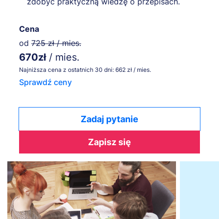
zdobyć praktyczną wiedzę o przepisach.
Cena
od
725 zł / mies.
670zł
/ mies.
Najniższa cena z ostatnich 30 dni: 662 zł / mies.
Sprawdź ceny
Zadaj pytanie
Zapisz się
Obraz