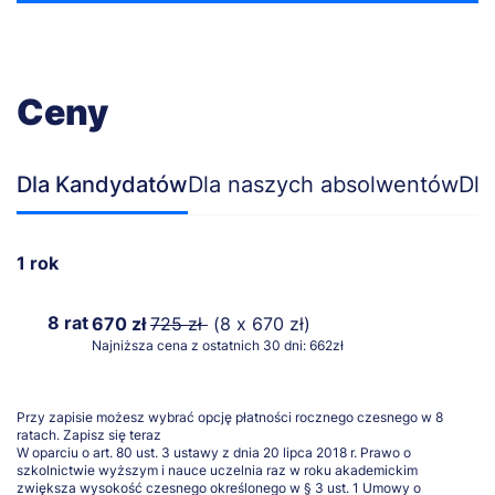
Ceny
Dla Kandydatów
Dla naszych absolwentów
Dla
1 rok
8 rat
670 zł
725 zł
(8 x 670 zł)
Najniższa cena z ostatnich 30 dni: 662zł
Przy zapisie możesz wybrać opcję płatności rocznego czesnego w 8
ratach.
Zapisz się teraz
W oparciu o art. 80 ust. 3 ustawy z dnia 20 lipca 2018 r. Prawo o
szkolnictwie wyższym i nauce uczelnia raz w roku akademickim
zwiększa wysokość czesnego określonego w § 3 ust. 1 Umowy o