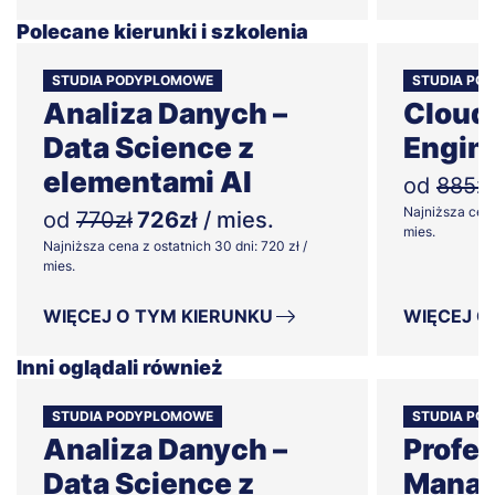
Polecane kierunki i szkolenia
STUDIA PODYPLOMOWE
STUDIA PO
Analiza Danych –
Cloud
Data Science z
Engin
elementami AI
od
885zł
Najniższa cena
od
770zł
726zł
/ mies.
mies.
Najniższa cena z ostatnich 30 dni: 720 zł /
mies.
WIĘCEJ O TYM KIERUNKU
WIĘCEJ O
Inni oglądali również
STUDIA PODYPLOMOWE
STUDIA PO
Analiza Danych –
Profes
Data Science z
Manag