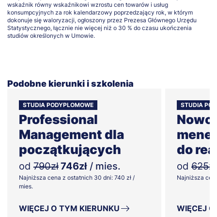
wskaźnik równy wskaźnikowi wzrostu cen towarów i usług
konsumpcyjnych za rok kalendarzowy poprzedzający rok, w którym
dokonuje się waloryzacji, ogłoszony przez Prezesa Głównego Urzędu
Statystycznego, łącznie nie więcej niż o 30 % do czasu ukończenia
studiów określonych w Umowie.
Podobne kierunki i szkolenia
STUDIA PODYPLOMOWE
STUDIA PO
Professional
Nowo
Management dla
menedż
początkujących
do rea
od
790zł
746zł
/ mies.
od
625zł
Najniższa cena z ostatnich 30 dni: 740 zł /
Najniższa cena 
mies.
WIĘCEJ O TYM KIERUNKU
WIĘCEJ O