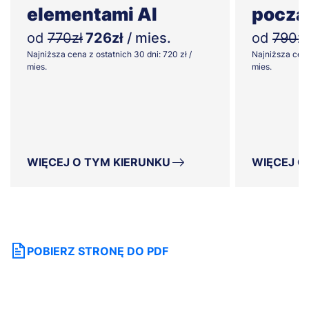
elementami AI
począ
od
770zł
726zł
/ mies.
od
790zł
Najniższa cena z ostatnich 30 dni: 720 zł /
Najniższa cena
mies.
mies.
WIĘCEJ O TYM KIERUNKU
WIĘCEJ O
POBIERZ STRONĘ DO PDF