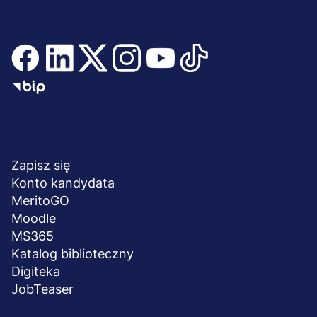
Dołącz i bądź na bieżąco
Menu
NA SKRÓTY
stopka
Zapisz się
Konto kandydata
MeritoGO
Moodle
MS365
Katalog biblioteczny
Digiteka
JobTeaser
STUDIA I SZKOLENIA