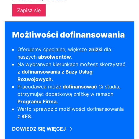
Zapisz się
Możliwości dofinansowania
Oferujemy specjalne, większe
zniżki
dla
naszych
absolwentów
.
Na wybranych kierunkach możesz skorzystać
z
dofinansowania z Bazy Usług
Rozwojowych.
Pracodawca może
dofinansować
Ci studia,
otrzymując dodatkową zniżkę w ramach
Programu Firma.
Warto sprawdzić możliwości dofinansowania
z
KFS
.
DOWIEDZ SIĘ WIĘCEJ