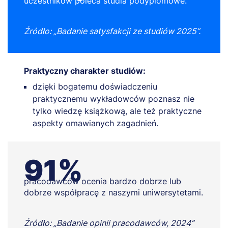
uczestników poleca studia podyplomowe.
Źródło: „Badanie satysfakcji ze studiów 2025”.
Praktyczny charakter studiów:
dzięki bogatemu doświadczeniu
praktycznemu wykładowców poznasz nie
tylko wiedzę książkową, ale też praktyczne
aspekty omawianych zagadnień.
91%
pracodawców ocenia bardzo dobrze lub
dobrze współpracę z naszymi uniwersytetami.
Źródło: „Badanie opinii pracodawców, 2024”