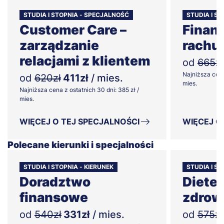
STUDIA I STOPNIA - SPECJALNOŚĆ
STUDIA I ST
Customer Care –
Finans
zarządzanie
rachu
relacjami z klientem
od
665zł
Najniższa cena
od
620zł
411zł
/ mies.
mies.
Najniższa cena z ostatnich 30 dni: 385 zł /
mies.
WIĘCEJ O TEJ SPECJALNOŚCI
WIĘCEJ O
Polecane kierunki i specjalności
STUDIA I STOPNIA - KIERUNEK
STUDIA I ST
Doradztwo
Dietet
finansowe
zdrow
od
540zł
331zł
/ mies.
od
575zł