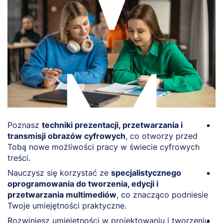
Poznasz
techniki prezentacji, przetwarzania i
M
transmisji obrazów cyfrowych
, co otworzy przed
T
Tobą nowe możliwości pracy w świecie cyfrowych
g
treści.
n
Nauczysz się korzystać ze
specjalistycznego
Z
oprogramowania do tworzenia, edycji i
n
przetwarzania multimediów
, co znacząco podniesie
p
Twoje umiejętności praktyczne.
si
Rozwiniesz umiejętności w projektowaniu i tworzeniu
N