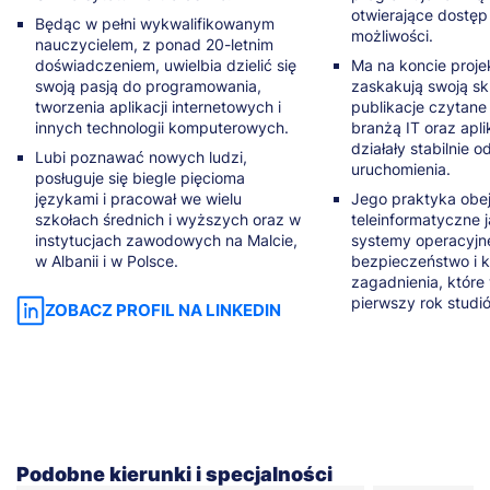
otwierające dostę
Będąc w pełni wykwalifikowanym
możliwości.
nauczycielem, z ponad 20-letnim
doświadczeniem, uwielbia dzielić się
Ma na koncie projek
swoją pasją do programowania,
zaskakują swoją sk
tworzenia aplikacji internetowych i
publikacje czytane
innych technologii komputerowych.
branżą IT oraz apli
działały stabilnie 
Lubi poznawać nowych ludzi,
uruchomienia.
posługuje się biegle pięcioma
językami i pracował we wielu
Jego praktyka obej
szkołach średnich i wyższych oraz w
teleinformatyczne j
instytucjach zawodowych na Malcie,
systemy operacyjne,
w Albanii i w Polsce.
bezpieczeństwo i k
zagadnienia, które
pierwszy rok studi
ZOBACZ PROFIL NA LINKEDIN
Podobne kierunki i specjalności