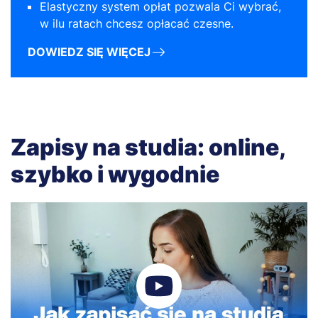
Elastyczny system opłat pozwala Ci wybrać,
w ilu ratach chcesz opłacać czesne.
DOWIEDZ SIĘ WIĘCEJ
Zapisy na studia: online,
szybko i wygodnie