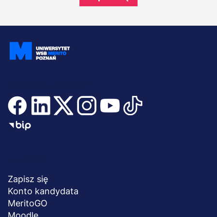
Dołącz i bądź na bieżąco
Menu
NA SKRÓTY
stopka
Zapisz się
Konto kandydata
MeritoGO
Moodle