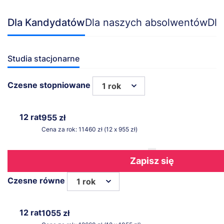
Dla Kandydatów
Dla naszych absolwentów
Dla
Studia stacjonarne
Czesne stopniowane
1 rok
12 rat
955 zł
Cena za rok: 11460 zł (12 x 955 zł)
Zapisz się
Czesne równe
1 rok
12 rat
1055 zł