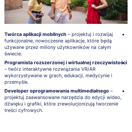
Twórca aplikacji mobilnych
– projektuj i rozwijaj
P
funkcjonalne, nowoczesne aplikacje, które będą
i
używane przez miliony użytkowników na całym
z
świecie.
c
Programista rozszerzonej i wirtualnej rzeczywistości
S
– twórz interaktywne rozwiązania VR/AR
e
wykorzystywane w grach, edukacji, medycynie i
p
przemyśle.
w
Developer oprogramowania multimedialnego
–
W
projektuj zaawansowane narzędzia do edycji wideo,
t
dźwięku i grafiki, które zrewolucjonizują tworzenie
o
treści cyfrowych.