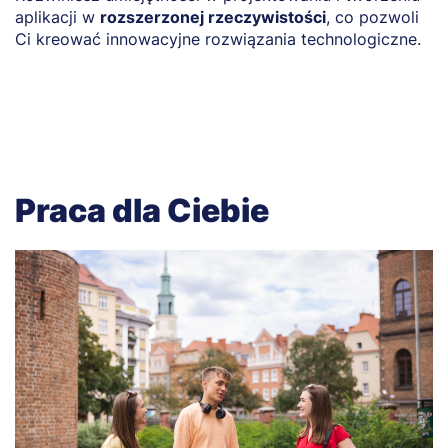
aplikacji w
rozszerzonej rzeczywistości
, co pozwoli
k
Ci kreować innowacyjne rozwiązania technologiczne.
m
n
Praca dla Ciebie