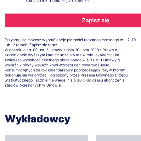
Cena za rok: 12660 zł (12 x 1055 zł)
Zapisz się
Przy zapisie możesz wybrać opcję płatności rocznego czesnego w 1, 2, 10
lub 12 ratach.
Zapisz się teraz
W oparciu o art. 80 ust. 3 ustawy z dnia 20 lipca 2018 r. Prawo o
szkolnictwie wyższym i nauce uczelnia raz w roku akademickim
zwiększa wysokość czesnego określonego w § 3 ust. 1 Umowy o
wskaźnik równy wskaźnikowi wzrostu cen towarów i usług
konsumpcyjnych za rok kalendarzowy poprzedzający rok, w którym
dokonuje się waloryzacji, ogłoszony przez Prezesa Głównego Urzędu
Statystycznego, łącznie nie więcej niż o 30 % do czasu ukończenia
studiów określonych w Umowie.
Wykładowcy