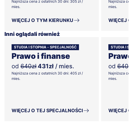
Najniższa cena z ostatnich 30 dni: 305 zł /
Najniższa cena
mies.
mies.
WIĘCEJ O TYM KIERUNKU
WIĘCEJ O
Inni oglądali również
STUDIA I STOPNIA - SPECJALNOŚĆ
STUDIA I S
Prawo i finanse
Prawo 
od
640zł
431zł
/ mies.
od
640z
Najniższa cena z ostatnich 30 dni: 405 zł /
Najniższa cena
mies.
mies.
WIĘCEJ O TEJ SPECJALNOŚCI
WIĘCEJ O