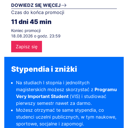
DOWIEDZ SIĘ WIĘCEJ
Czas do końca promocji
11
dni
45
min
Koniec promocji
18.08.2026 o godz. 23:59
Zapisz się
Stypendia i zniżki
Na studiach I stopnia i jednolitych
magisterskich możesz skorzystać z
Programu
Very Important Student
(VIS)
i studiować
pierwszy semestr nawet za darmo.
Możesz otrzymać te same stypendia, co
studenci uczelni publicznych, w tym naukowe,
sportowe, socjalne i zapomogi.