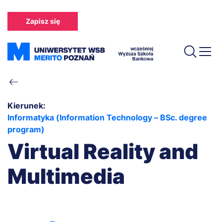
Przejdź
do
Zapisz się
treści
Ścieżka
nawigacyjna
Kierunek:
Informatyka (Information Technology – BSc. degree
program)
Virtual Reality and
Multimedia