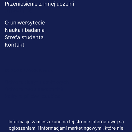
Przeniesienie z innej uczelni
UCZELNIA
O uniwersytecie
Nauka i badania
Strefa studenta
Kontakt
Menu
© 2026 UWSB Merito
stopka-
Ochrona danych osobowych
Ochrona osób małoletnich
dodatkowe
Polityka plików "cookies"
Informacje zamieszczone na tej stronie internetowej są
ogłoszeniami i informacjami marketingowymi, które nie