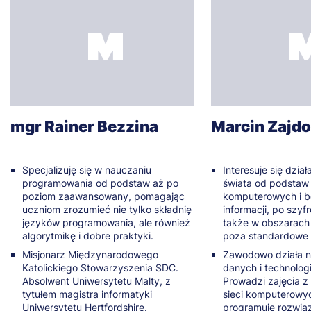
mgr Rainer Bezzina
Marcin Zajd
Specjalizuję się w nauczaniu
Interesuje się dzi
programowania od podstaw aż po
świata od podstaw 
poziom zaawansowany, pomagając
komputerowych i 
uczniom zrozumieć nie tylko składnię
informacji, po szy
języków programowania, ale również
także w obszarach
algorytmikę i dobre praktyki.
poza standardowe 
Misjonarz Międzynarodowego
Zawodowo działa na
Katolickiego Stowarzyszenia SDC.
danych i technologi
Absolwent Uniwersytetu Malty, z
Prowadzi zajęcia 
tytułem magistra informatyki
sieci komputerowyc
Uniwersytetu Hertfordshire.
programuje rozwią