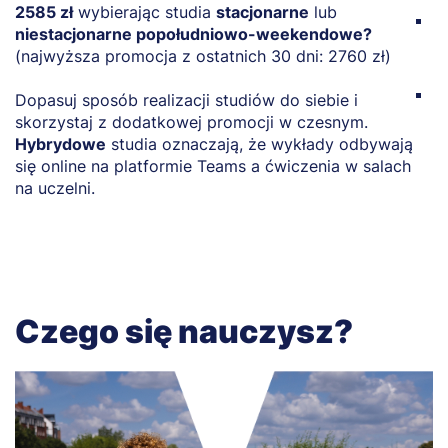
2585 zł
wybierając studia
stacjonarne
lub
S
niestacjonarne popołudniowo-weekendowe?
w
(najwyższa promocja z ostatnich 30 dni: 2760 zł)
o
S
Dopasuj sposób realizacji studiów do siebie i
w
skorzystaj z dodatkowej promocji w czesnym.
c
Hybrydowe
studia oznaczają, że wykłady odbywają
w
się online na platformie Teams a ćwiczenia w salach
m
na uczelni.
Czego się nauczysz?