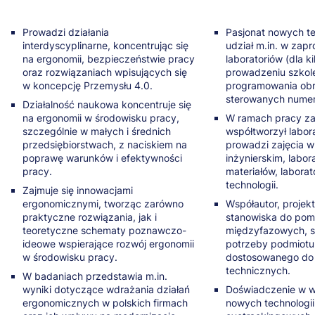
Prowadzi działania
Pasjonat nowych te
interdyscyplinarne, koncentrując się
udział m.in. w zap
na ergonomii, bezpieczeństwie pracy
laboratoriów (dla k
oraz rozwiązaniach wpisujących się
prowadzeniu szkole
w koncepcję Przemysłu 4.0.
programowania obr
sterowanych numer
Działalność naukowa koncentruje się
na ergonomii w środowisku pracy,
W ramach pracy z
szczególnie w małych i średnich
współtworzył labora
przedsiębiorstwach, z naciskiem na
prowadzi zajęcia w
poprawę warunków i efektywności
inżynierskim, labo
pracy.
materiałów, labora
technologii.
Zajmuje się innowacjami
ergonomicznymi, tworząc zarówno
Współautor, projek
praktyczne rozwiązania, jak i
stanowiska do pom
teoretyczne schematy poznawczo-
międzyfazowych, 
ideowe wspierające rozwój ergonomii
potrzeby podmiotu
w środowisku pracy.
dostosowanego d
technicznych.
W badaniach przedstawia m.in.
wyniki dotyczące wdrażania działań
Doświadczenie w w
ergonomicznych w polskich firmach
nowych technologi