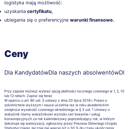
logistyka mają możliwość:
uzyskania
certyfikatu,
ubiegania się o preferencyjne
warunki finansowe.
Ceny
Dla Kandydatów
Dla naszych absolwentów
Dla
Przy zapisie możesz wybrać opcję płatności rocznego czesnego w 1, 2, 10
lub 12 ratach.
Zapisz się teraz
W oparciu o art. 80 ust. 3 ustawy z dnia 20 lipca 2018 r. Prawo o
szkolnictwie wyższym i nauce uczelnia raz w roku akademickim
zwiększa wysokość czesnego określonego w § 3 ust. 1 Umowy o
wskaźnik równy wskaźnikowi wzrostu cen towarów i usług
konsumpcyjnych za rok kalendarzowy poprzedzający rok, w którym
dokonuje się waloryzacji, ogłoszony przez Prezesa Głównego Urzędu
Statystycznego, łącznie nie więcej niż o 30 % do czasu ukończenia