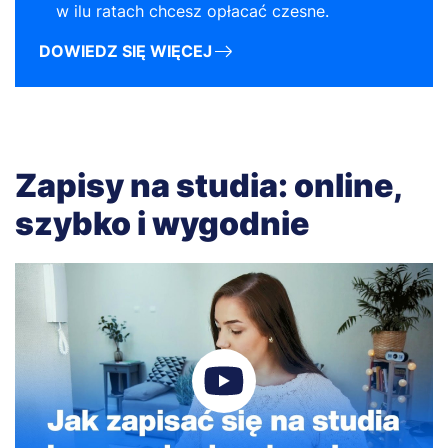
w ilu ratach chcesz opłacać czesne.
DOWIEDZ SIĘ WIĘCEJ
Zapisy na studia: online,
szybko i wygodnie