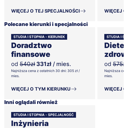
WIĘCEJ O TEJ SPECJALNOŚCI
WIĘCEJ O
Polecane kierunki i specjalności
STUDIA I STOPNIA - KIERUNEK
STUDIA I ST
Doradztwo
Dietet
finansowe
zdrow
od
540zł
331zł
/ mies.
od
575zł
Najniższa cena z ostatnich 30 dni: 305 zł /
Najniższa cena
mies.
mies.
WIĘCEJ O TYM KIERUNKU
WIĘCEJ O
Inni oglądali również
STUDIA I STOPNIA - SPECJALNOŚĆ
Inżynieria