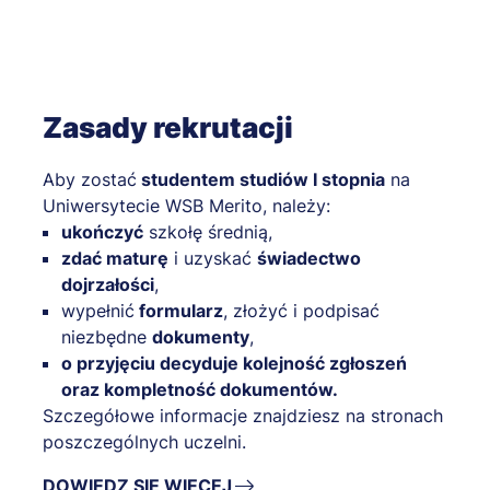
Zasady rekrutacji
Aby zostać
studentem studiów I stopnia
na
Uniwersytecie WSB Merito, należy:
ukończyć
szkołę średnią,
zdać maturę
i uzyskać
świadectwo
dojrzałości
,
wypełnić
formularz
, złożyć i podpisać
niezbędne
dokumenty
,
o przyjęciu decyduje kolejność zgłoszeń
oraz kompletność dokumentów.
Szczegółowe informacje znajdziesz na stronach
poszczególnych uczelni.
DOWIEDZ SIĘ WIĘCEJ