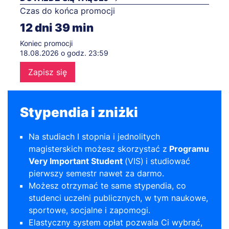
Czas do końca promocji
12
dni
39
min
Koniec promocji
18.08.2026 o godz. 23:59
Zapisz się
Stypendia i zniżki
Na studiach I stopnia i jednolitych
magisterskich możesz skorzystać z
Programu
Very Important Student
(VIS)
i studiować
pierwszy semestr nawet za darmo.
Możesz otrzymać te same stypendia, co
studenci uczelni publicznych, w tym naukowe,
sportowe, socjalne i zapomogi.
Elastyczny system opłat pozwala Ci wybrać,