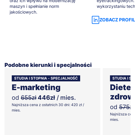
oraz ich wpływu na modernizację
eyetrackingowych.
maszyn i spełnianie norm
wykorzystaniu tech
jakościowych.
ZOBACZ PROFIL
Podobne kierunki i specjalności
STUDIA I STOPNIA - SPECJALNOŚĆ
STUDIA I ST
E-marketing
Dietet
zdrow
od
655zł
446zł
/ mies.
Najniższa cena z ostatnich 30 dni: 420 zł /
od
575zł
mies.
Najniższa cena
mies.