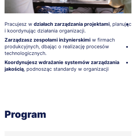
Pracujesz w
działach zarządzania projektami
, planując
R
i koordynując działania organizacji.
o
d
Zarządzasz zespołami inżynierskimi
w firmach
produkcyjnych, dbając o realizację procesów
P
technologicznych.
i
Koordynujesz wdrażanie systemów zarządzania
T
jakością
, podnosząc standardy w organizacji
w
Program