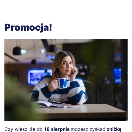
Promocja!
Czy wiesz, że do
18 sierpnia
możesz zyskać
zniżkę
M