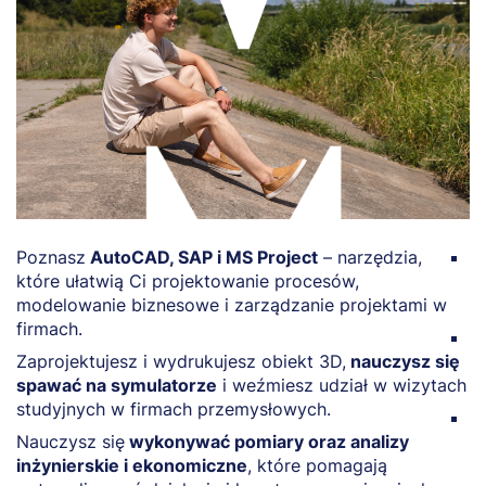
Poznasz
AutoCAD, SAP i MS Project
– narzędzia,
R
które ułatwią Ci projektowanie procesów,
z
modelowanie biznesowe i zarządzanie projektami w
s
firmach.
O
Zaprojektujesz i wydrukujesz obiekt 3D,
nauczysz się
d
spawać na symulatorze
i weźmiesz udział w wizytach
n
studyjnych w firmach przemysłowych.
Z
Nauczysz się
wykonywać pomiary oraz analizy
k
inżynierskie i ekonomiczne
, które pomagają
o