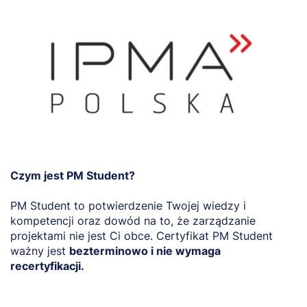
Czym jest PM Student?
C
z
PM Student to potwierdzenie Twojej wiedzy i
p
kompetencji oraz dowód na to, że zarządzanie
k
projektami nie jest Ci obce. Certyfikat PM Student
a
ważny jest
bezterminowo i nie wymaga
s
recertyfikacji.