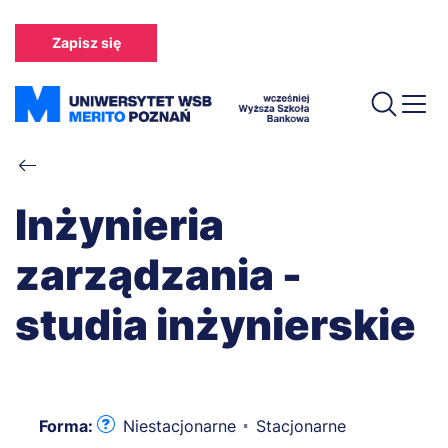
Przejdź
do
Zapisz się
treści
Ścieżka
nawigacyjna
Inżynieria
zarządzania -
studia inżynierskie
Forma:
Niestacjonarne
Stacjonarne