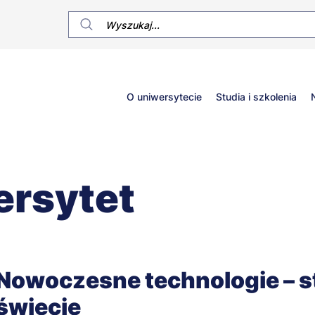
Główne
O uniwersytecie
Studia i szkolenia
menu
ersytet
Nowoczesne technologie – s
świecie