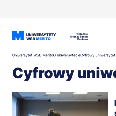
Przejdź
do
treści
Ścieżka
Uniwersytet WSB Merito
O uniwersytecie
Cyfrowy uniwersytet
Cyfrowy uniw
nawigacyjna