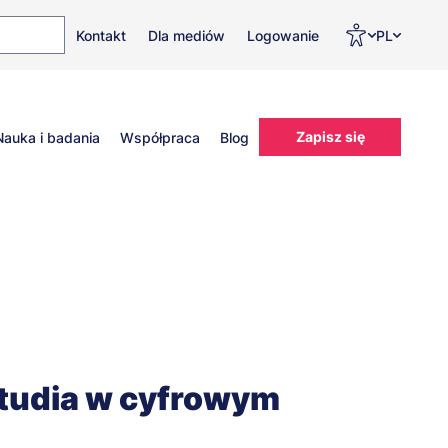
Top
Men
Prz
Kontakt
Dla mediów
Logowanie
PL
menu
WC
ję
Zapisz się
Nauka i badania
Współpraca
Blog
tudia w cyfrowym