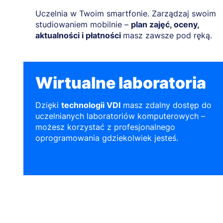
Uczelnia w Twoim smartfonie. Zarządzaj swoim
studiowaniem mobilnie –
plan zajęć, oceny,
aktualności i płatności
masz zawsze pod ręką.
Wirtualne laboratoria
Dzięki
technologii VDI
masz zdalny dostęp do
uczelnianych laboratoriów komputerowych –
możesz korzystać z profesjonalnego
oprogramowania gdziekolwiek jesteś.