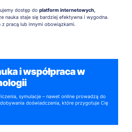
rujemy dostęp do
platform internetowych,
 że nauka staje się bardziej efektywna i wygodna.
a z pracą lub innymi obowiązkami.
uka i współpraca w
ologii
wiczenia, symulacje – nawet online prowadzą do
zdobywania doświadczenia, które przygotuje Cię