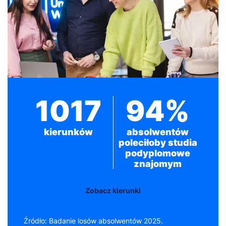
1017
94%
kierunków
absolwentów
poleciłoby studia
podyplomowe
znajomym
Zobacz kierunki
Źródło: Badanie losów absolwentów 2025.