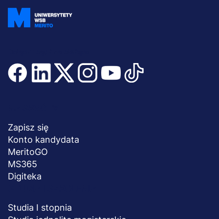
Dołącz i bądź na bieżąco
Menu
NA SKRÓTY
stopka
Zapisz się
Konto kandydata
MeritoGO
MS365
Digiteka
STUDIA I SZKOLENIA
Studia I stopnia