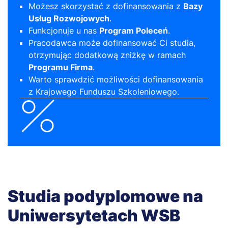
Możesz skorzystać z dofinansowania z
Bazy
Usług Rozwojowych
.
Funkcjonuje u nas
Program Poleceń
.
Pracodawca może dofinansować Ci studia,
otrzymując dodatkową zniżkę w ramach
Programu Firma
.
Warto sprawdzić możliwości dofinansowania
z
Krajowego Funduszu Szkoleniowego.
Studia podyplomowe na
Uniwersytetach WSB