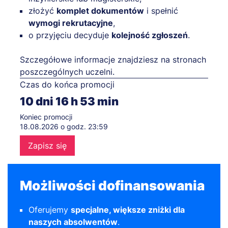
złożyć
komplet dokumentów
i spełnić
wymogi rekrutacyjne
,
o przyjęciu decyduje
kolejność zgłoszeń
.
Szczegółowe informacje znajdziesz na stronach
poszczególnych uczelni.
Czas do końca promocji
10
dni
16
h
53
min
Koniec promocji
18.08.2026 o godz. 23:59
Zapisz się
Możliwości dofinansowania
Oferujemy
specjalne, większe zniżki dla
naszych absolwentów
.