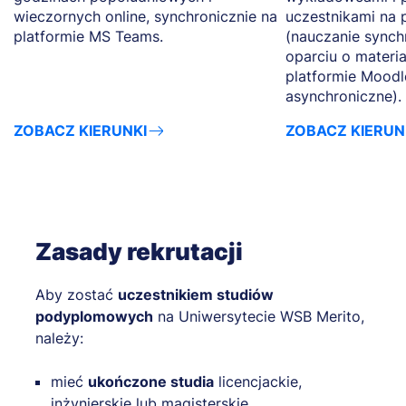
wieczornych online, synchronicznie na
uczestnikami na 
platformie MS Teams.
(nauczanie synch
oparciu o materi
platformie Moodl
asynchroniczne).
ZOBACZ KIERUNKI
ZOBACZ KIERUN
Zasady rekrutacji
Aby zostać
uczestnikiem studiów
podyplomowych
na Uniwersytecie WSB Merito,
należy:
mieć
ukończone studia
licencjackie,
inżynierskie lub magisterskie,