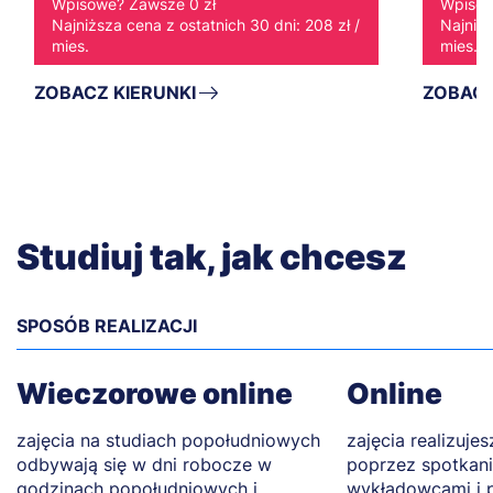
Wpisowe? Zawsze 0 zł
Wpisow
Najniższa cena z ostatnich 30 dni: 208 zł /
Najniżs
mies.
mies.
ZOBACZ KIERUNKI
ZOBACZ
Studiuj tak, jak chcesz
SPOSÓB REALIZACJI
Wieczorowe online
Online
zajęcia na studiach popołudniowych
zajęcia realizuje
odbywają się w dni robocze w
poprzez spotkani
godzinach popołudniowych i
wykładowcami i 