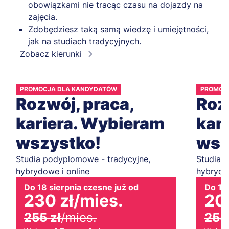
obowiązkami nie tracąc czasu na dojazdy na
zajęcia.
Zdobędziesz taką samą wiedzę i umiejętności,
jak na studiach tradycyjnych.
Zobacz kierunki
PROMOCJA DLA KANDYDATÓW
PROMOC
Rozwój, praca,
Roz
kariera. Wybieram
kar
wszystko!
wsz
Studia podyplomowe - tradycyjne,
Studia 
hybrydowe i online
hybrydow
Do 18 sierpnia czesne już od
Do 18 
230 zł
/mies.
20
255 zł
/mies.
255 