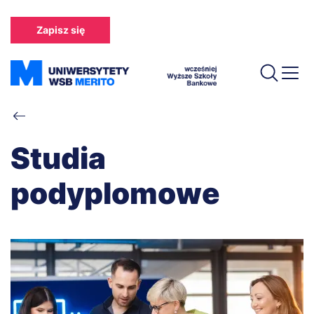
Przejdź
do
Zapisz się
treści
Ścieżka
nawigacyjna
Studia
podyplomowe