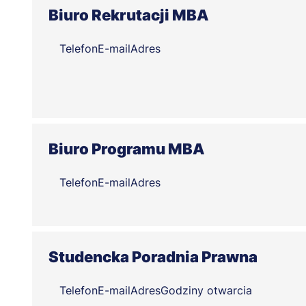
Biuro Rekrutacji MBA
Telefon
E-mail
Adres
Biuro Programu MBA
Telefon
E-mail
Adres
Studencka Poradnia Prawna
Telefon
E-mail
Adres
Godziny otwarcia