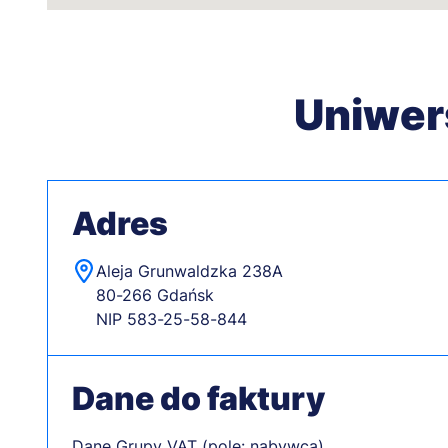
Uniwer
Adres
Aleja Grunwaldzka 238A
80-266 Gdańsk
NIP 583-25-58-844
Dane do faktury
Dane Grupy VAT (pole: nabywca)