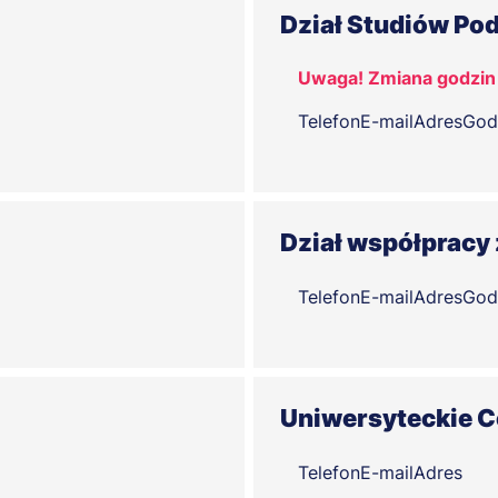
Dział Studiów Po
Uwaga! Zmiana godzin 
Telefon
E-mail
Adres
God
Dział współpracy 
Telefon
E-mail
Adres
God
Uniwersyteckie 
Telefon
E-mail
Adres