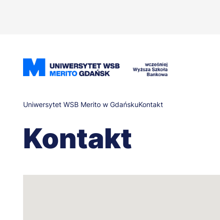
Przejdź
do
treści
Ścieżka
Uniwersytet WSB Merito w Gdańsku
Kontakt
Kontakt
nawigacyjna