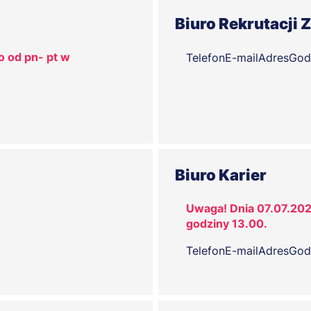
Biuro Rekrutacji 
o od pn- pt w
Telefon
E-mail
Adres
God
Biuro Karier
Uwaga! Dnia 07.07.202
godziny 13.00.
Telefon
E-mail
Adres
God