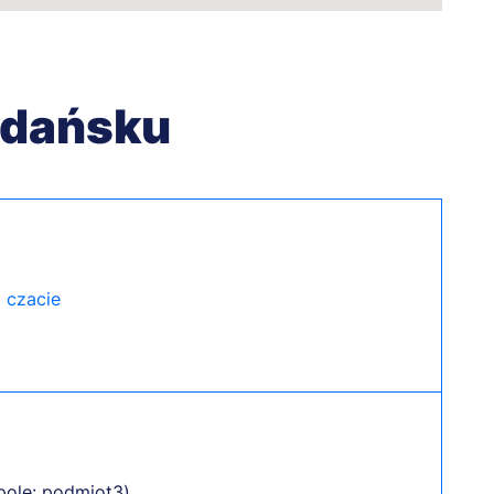
Gdańsku
 czacie
pole: podmiot3)