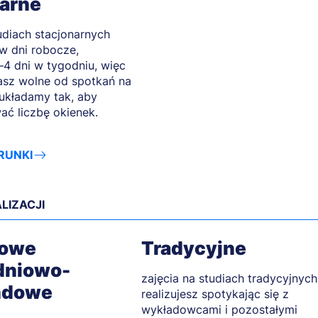
narne
udiach stacjonarnych
w dni robocze,
–4 dni w tygodniu, więc
sz wolne od spotkań na
 układamy tak, aby
ać liczbę okienek.
RUNKI
LIZACJI
dowe
Tradycyjne
dniowo-
zajęcia na studiach tradycyjnych
ndowe
realizujesz spotykając się z
wykładowcami i pozostałymi