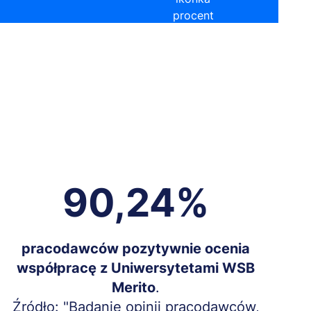
90,24%
Treść
pracodawców pozytywnie ocenia
współpracę z Uniwersytetami WSB
Merito
.
Źródło: "Badanie opinii pracodawców,