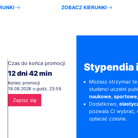
RUNKI
ZOBACZ KIERUNKI
Czas do końca promocji
Stypendia i
12
dni
42
min
Możesz otrzymać te 
Koniec promocji
18.08.2026 o godz. 23:59
studenci uczelni pub
naukowe, sportowe,
Zapisz się
Dodatkowo,
elastyc
pozwala Ci wybrać, w
opłacać czesne.