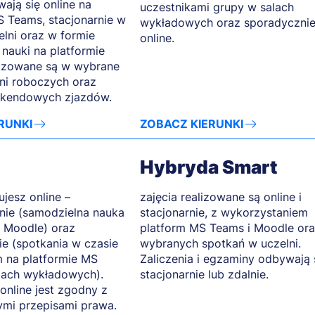
ają się online na
uczestnikami grupy w salach
S Teams, stacjonarnie w
wykładowych oraz sporadyczni
elni oraz w formie
online.
 nauki na platformie
lizowane są w wybrane
ni roboczych oraz
kendowych zjazdów.
RUNKI
ZOBACZ KIERUNKI
Hybryda Smart
ujesz online –
zajęcia realizowane są online i
nie (samodzielna nauka
stacjonarnie, z wykorzystaniem
e Moodle) oraz
platform MS Teams i Moodle or
ie (spotkania w czasie
wybranych spotkań w uczelni.
 na platformie MS
Zaliczenia i egzaminy odbywają 
lach wykładowych).
stacjonarnie lub zdalnie.
online jest zgodny z
mi przepisami prawa.