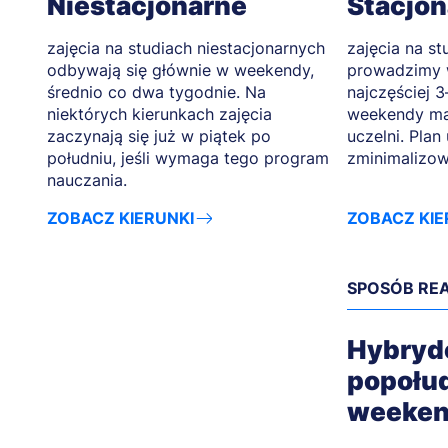
Niestacjonarne
Stacjo
zajęcia na studiach niestacjonarnych
zajęcia na st
odbywają się głównie w weekendy,
prowadzimy 
średnio co dwa tygodnie. Na
najczęściej 3
niektórych kierunkach zajęcia
weekendy ma
zaczynają się już w piątek po
uczelni. Plan
południu, jeśli wymaga tego program
zminimalizow
nauczania.
ZOBACZ KIERUNKI
ZOBACZ KIE
SPOSÓB REA
Hybry
popołu
weeke