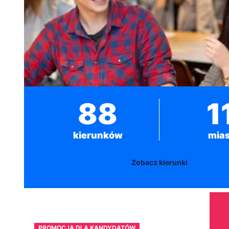
88
1
kierunków
mias
Zobacz kierunki
PROMOCJA DLA KANDYDATÓW