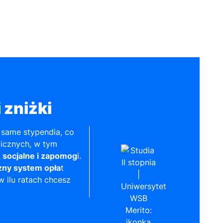
 zniżki
same stypendia, co
licznych, w tym
 socjalne i zapomog
i.
zny system opła
t
 ilu ratach chcesz