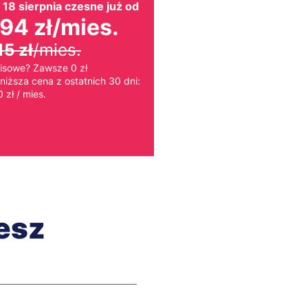
 18 sierpnia czesne już od
Inwestuję w 
94 zł
/mies.
myślę o prz
15 zł
/mies.
isowe? Zawsze 0 zł
Studia II stopnia
niższa cena z ostatnich 30 dni:
 zł / mies.
ZOBACZ KIERUNKI
cesz