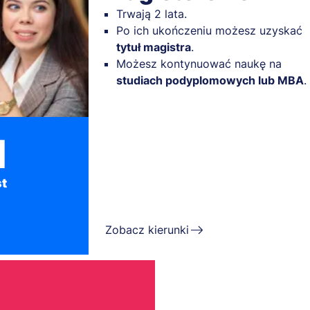
Trwają 2 lata.
Po ich ukończeniu możesz uzyskać
tytuł magistra
.
Możesz kontynuować naukę na
studiach podyplomowych lub MBA
.
1
t
Zobacz kierunki
PROMOCJA DLA ABSOLWENT