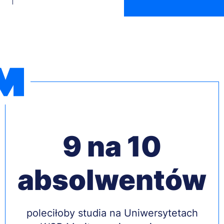
9 na 10
absolwentów
Treść
poleciłoby studia na Uniwersytetach