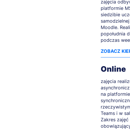
zajęcia odbyw
platformie M
siedzibie ucz
samodzielnej
Moodle. Rea
popołudnia d
podczas wee
ZOBACZ KIE
Online
zajęcia realiz
asynchronicz
na platformi
synchroniczn
rzeczywistym
Teams i w sa
Zakres zajęć 
obowiązujący