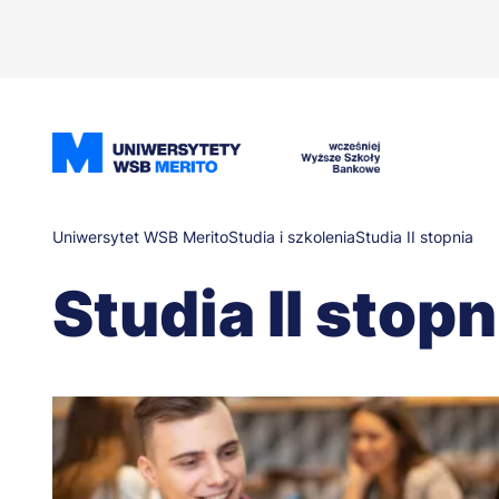
Przejdź
do
treści
Ścieżka
Uniwersytet WSB Merito
Studia i szkolenia
Studia II stopnia
Studia II stopn
nawigacyjna