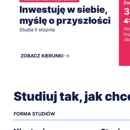
Do
Inwestuję w siebie,
3
myślę o przyszłości
4
Wp
Studia II stopnia
Naj
380
ZOBACZ KIERUNKI
Studiuj tak, jak ch
FORMA STUDIÓW