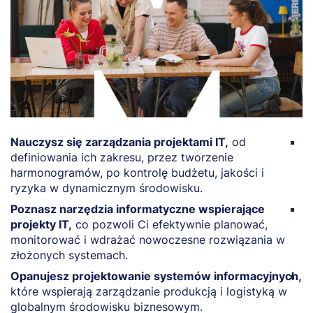
Nauczysz się zarządzania projektami IT,
od
R
definiowania ich zakresu, przez tworzenie
n
harmonogramów, po kontrolę budżetu, jakości i
s
ryzyka w dynamicznym środowisku.
b
Poznasz narzędzia informatyczne wspierające
Z
projekty IT,
co pozwoli Ci efektywnie planować,
p
monitorować i wdrażać nowoczesne rozwiązania w
e
złożonych systemach.
po
Opanujesz projektowanie systemów informacyjnych,
D
które wspierają zarządzanie produkcją i logistyką w
k
globalnym środowisku biznesowym.
T