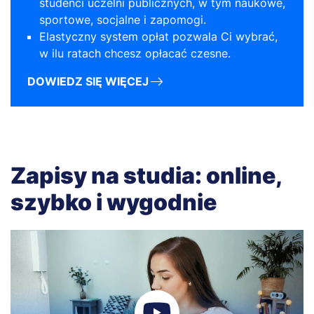
studenci uczelni publicznych, w tym naukowe,
sportowe, socjalne i zapomogi.
Elastyczny system opłat pozwala Ci wybrać,
w ilu ratach chcesz opłacać czesne.
DOWIEDZ SIĘ WIĘCEJ
Zapisy na studia: online,
szybko i wygodnie