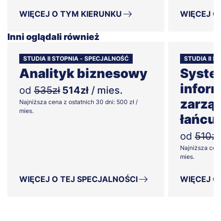
WIĘCEJ O TYM KIERUNKU
WIĘCEJ O
Inni oglądali również
STUDIA II STOPNIA - SPECJALNOŚĆ
STUDIA II 
Analityk biznesowy
Syste
infor
od
535zł
514zł
/ mies.
zarzą
Najniższa cena z ostatnich 30 dni: 500 zł /
mies.
łańcu
od
510zł
Najniższa cena
mies.
WIĘCEJ O TEJ SPECJALNOŚCI
WIĘCEJ O