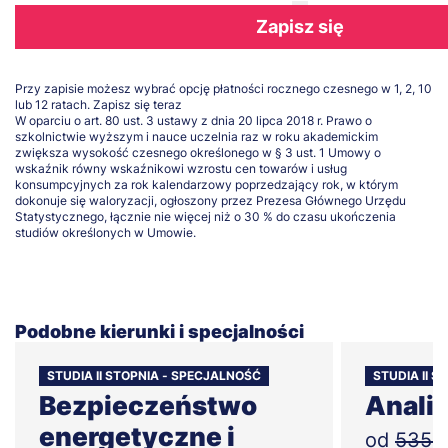
Zapisz się
Przy zapisie możesz wybrać opcję płatności rocznego czesnego w 1, 2, 10
lub 12 ratach.
Zapisz się teraz
W oparciu o art. 80 ust. 3 ustawy z dnia 20 lipca 2018 r. Prawo o
szkolnictwie wyższym i nauce uczelnia raz w roku akademickim
zwiększa wysokość czesnego określonego w § 3 ust. 1 Umowy o
wskaźnik równy wskaźnikowi wzrostu cen towarów i usług
konsumpcyjnych za rok kalendarzowy poprzedzający rok, w którym
dokonuje się waloryzacji, ogłoszony przez Prezesa Głównego Urzędu
Statystycznego, łącznie nie więcej niż o 30 % do czasu ukończenia
studiów określonych w Umowie.
Podobne kierunki i specjalności
STUDIA II STOPNIA - SPECJALNOŚĆ
STUDIA II 
Bezpieczeństwo
Anali
energetyczne i
od
535zł