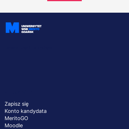
Dołącz i bądź na bieżąco
Menu
NA SKRÓTY
stopka
Zapisz się
Konto kandydata
MeritoGO
Moodle