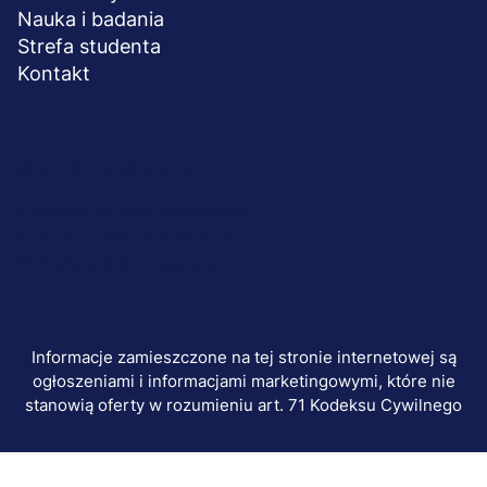
Nauka i badania
Strefa studenta
Kontakt
Menu
© 2026 UWSB Merito
stopka-
Ochrona danych osobowych
Ochrona osób małoletnich
dodatkowe
Polityka plików "cookies"
Informacje zamieszczone na tej stronie internetowej są
ogłoszeniami i informacjami marketingowymi, które nie
stanowią oferty w rozumieniu art. 71 Kodeksu Cywilnego