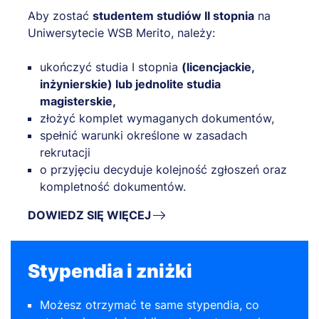
Aby zostać
studentem studiów II stopnia
na
Uniwersytecie WSB Merito, należy:
ukończyć studia I stopnia
(licencjackie,
inżynierskie) lub jednolite studia
magisterskie,
złożyć komplet wymaganych dokumentów,
spełnić warunki określone w zasadach
rekrutacji
o przyjęciu decyduje kolejność zgłoszeń oraz
kompletność dokumentów.
DOWIEDZ SIĘ WIĘCEJ
Stypendia i zniżki
Możesz otrzymać te same stypendia, co