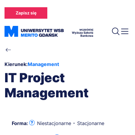
Przejdź
do
Zapisz się
treści
Ścieżka
nawigacyjna
Kierunek:
Management
IT Project
Management
Forma:
Niestacjonarne
Stacjonarne