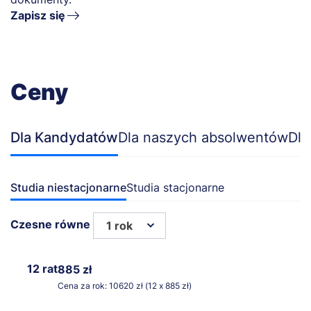
Zapisz się
Ceny
Dla Kandydatów
Dla naszych absolwentów
Dla
Studia niestacjonarne
Studia stacjonarne
Czesne równe
1 rok
12 rat
885 zł
Cena za rok: 10620 zł (12 x 885 zł)