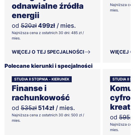
odnawialne źródła
Najniższa cena
mies.
energii
od
520zł
499zł
/ mies.
Najniższa cena z ostatnich 30 dni: 485 zł /
mies.
WIĘCEJ O TEJ SPECJALNOŚCI
WIĘCEJ O
Polecane kierunki i specjalności
STUDIA II STOPNIA - KIERUNEK
STUDIA II S
Finanse i
Komun
rachunkowość
cyfrow
kreat
od
535zł
514zł
/ mies.
Najniższa cena z ostatnich 30 dni: 500 zł /
od
595zł
mies.
Najniższa cena
mies.