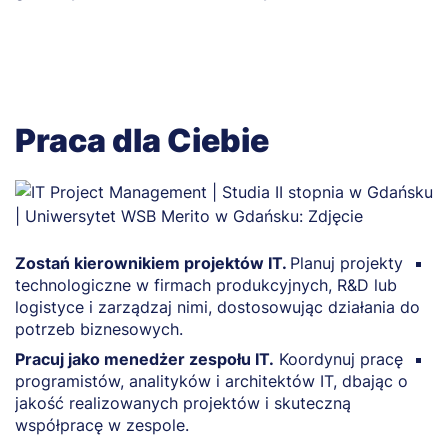
Praca dla Ciebie
Zostań kierownikiem projektów IT.
Planuj projekty
B
technologiczne w firmach produkcyjnych, R&D lub
o
logistyce i zarządzaj nimi, dostosowując działania do
t
potrzeb biznesowych.
f
Pracuj jako menedżer zespołu IT.
Koordynuj pracę
P
programistów, analityków i architektów IT, dbając o
i
jakość realizowanych projektów i skuteczną
p
współpracę w zespole.
o