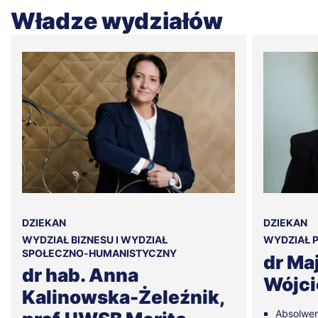
Władze wydziałów
DZIEKAN
DZIEKAN
WYDZIAŁ BIZNESU I WYDZIAŁ
WYDZIAŁ P
SPOŁECZNO-HUMANISTYCZNY
dr Ma
dr hab. Anna
Wójci
Kalinowska-Żeleźnik,
Absolwen