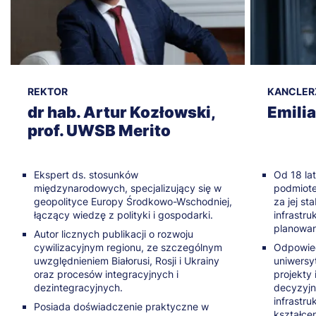
REKTOR
KANCLER
dr hab. Artur Kozłowski,
Emili
prof. UWSB Merito
Ekspert ds. stosunków
Od 18 la
międzynarodowych, specjalizujący się w
podmiot
geopolityce Europy Środkowo-Wschodniej,
za jej st
łączący wiedzę z polityki i gospodarki.
infrastru
planowan
Autor licznych publikacji o rozwoju
cywilizacyjnym regionu, ze szczególnym
Odpowied
uwzględnieniem Białorusi, Rosji i Ukrainy
uniwersy
oraz procesów integracyjnych i
projekty
dezintegracyjnych.
decyzyjn
infrastr
Posiada doświadczenie praktyczne w
kształcen