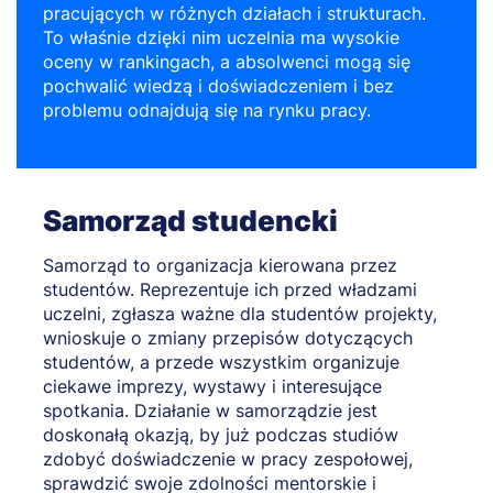
pracujących w różnych działach i strukturach.
To właśnie dzięki nim uczelnia ma wysokie
oceny w rankingach, a absolwenci mogą się
pochwalić wiedzą i doświadczeniem i bez
problemu odnajdują się na rynku pracy.
Samorząd studencki
Samorząd to organizacja kierowana przez
studentów. Reprezentuje ich przed władzami
uczelni, zgłasza ważne dla studentów projekty,
wnioskuje o zmiany przepisów dotyczących
studentów, a przede wszystkim organizuje
ciekawe imprezy, wystawy i interesujące
spotkania. Działanie w samorządzie jest
doskonałą okazją, by już podczas studiów
zdobyć doświadczenie w pracy zespołowej,
sprawdzić swoje zdolności mentorskie i