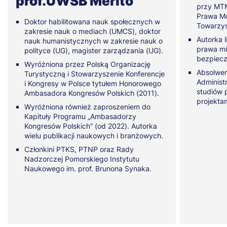
prof.UWSB Merito
przy MTM
Prawa Mo
Doktor habilitowana nauk społecznych w
Towarzy
zakresie nauk o mediach (UMCS), doktor
Autorka l
nauk humanistycznych w zakresie nauk o
prawa m
polityce (UG), magister zarządzania (UG).
bezpiecz
Wyróżniona przez Polską Organizację
Absolwen
Turystyczną i Stowarzyszenie Konferencje
Administ
i Kongresy w Polsce tytułem Honorowego
studiów 
Ambasadora Kongresów Polskich (2011).
projekta
Wyróżniona również zaproszeniem do
Kapituły Programu „Ambasadorzy
Kongresów Polskich” (od 2022). Autorka
wielu publikacji naukowych i branżowych.
Członkini PTKS, PTNP oraz Rady
Nadzorczej Pomorskiego Instytutu
Naukowego im. prof. Brunona Synaka.