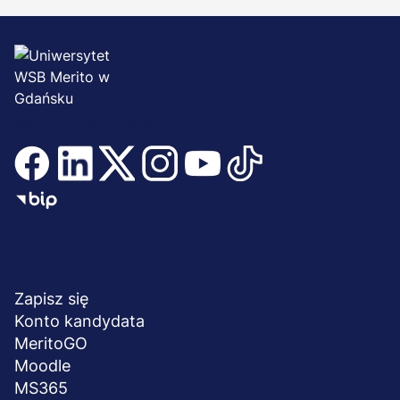
Dołącz i bądź na bieżąco
Menu
NA SKRÓTY
stopka
Zapisz się
Konto kandydata
MeritoGO
Moodle
MS365