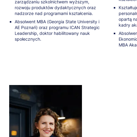
zarządzaniu szkolnictwem wyższym,
rozwoju produktów dydaktycznych oraz
Kształtuj
nadzorze nad programami kształcenia.
personal
opartą n
Absolwent MBA (Georgia State University i
kadry ak
AE Poznań) oraz programu ICAN Strategic
Leadership, doktor habilitowany nauk
Absolwen
społecznych.
Ekonomic
MBA Akad