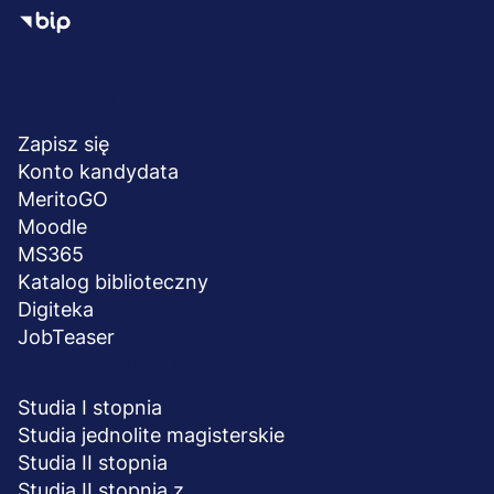
Menu
NA SKRÓTY
stopka
Zapisz się
Konto kandydata
MeritoGO
Moodle
MS365
Katalog biblioteczny
Digiteka
JobTeaser
STUDIA I SZKOLENIA
Studia I stopnia
Studia jednolite magisterskie
Studia II stopnia
Studia II stopnia z