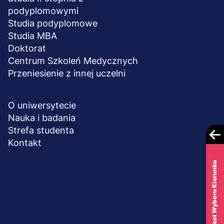
podyplomowymi
Studia podyplomowe
Studia MBA
Doktorat
Centrum Szkoleń Medycznych
Przeniesienie z innej uczelni
UCZELNIA
O uniwersytecie
Nauka i badania
Strefa studenta
Kontakt
Test Wyboru Kierunku
Menu
© 2026 UWSB Merito
stopka-
Ochrona danych osobowych
Ochrona osób małoletnich