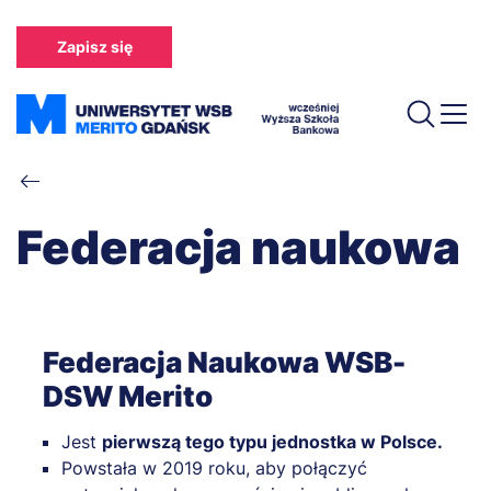
Przejdź
do
Zapisz się
treści
Ścieżka
nawigacyjna
Federacja naukowa
Federacja Naukowa WSB-
DSW Merito
Jest
pierwszą tego typu jednostka w Polsce.
Powstała w 2019 roku, aby połączyć