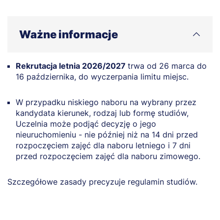
Cyberbezpieczeństwo)
Kandydaci po kierunkach niepokrewnych mogą
ubiegać się o przyjęcie po przejściu postępowania
Ważne informacje
kwalifikacyjnego.
W takim przypadku komisja rekrutacyjna ocenia
Rekrutacja letnia 2026/2027
trwa od 26 marca do
doświadczenie zawodowe, ukończone kursy,
16 października, do wyczerpania limitu miejsc.
certyfikaty oraz posiadane kompetencje i decyduje o
możliwości przyjęcia na studia. Dokumenty dla komisji
należy złożyć po wcześniejszym kontakcie z Biurem
W przypadku niskiego naboru na wybrany przez
kandydata kierunek, rodzaj lub formę studiów,
Rekrutacji.
Uczelnia może podjąć decyzję o jego
nieuruchomieniu - nie później niż na 14 dni przed
rozpoczęciem zajęć dla naboru letniego i 7 dni
przed rozpoczęciem zajęć dla naboru zimowego.
Szczegółowe zasady precyzuje regulamin studiów.