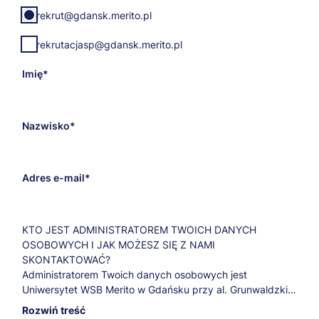
E-
rekrut@gdansk.merito.pl
mail
adresata
rekrutacjasp@gdansk.merito.pl
Imię
Nazwisko
Adres e-mail
KTO JEST ADMINISTRATOREM TWOICH DANYCH
OSOBOWYCH I JAK MOŻESZ SIĘ Z NAMI
SKONTAKTOWAĆ?
Administratorem Twoich danych osobowych jest
Uniwersytet WSB Merito w Gdańsku przy al. Grunwaldzkiej
238A.
Rozwiń treść