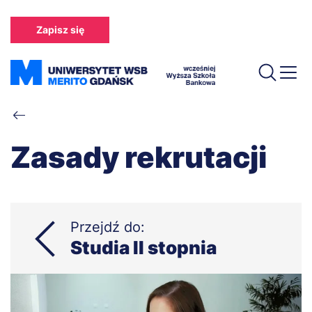
Przejdź
do
Zapisz się
treści
Ścieżka
nawigacyjna
Zasady rekrutacji
Przejdź do:
Studia II stopnia