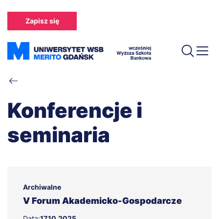
Przejdź
do
Zapisz się
treści
Ścieżka
nawigacyjna
Konferencje i
seminaria
Archiwalne
V Forum Akademicko-Gospodarcze
Data:
17.10.2025