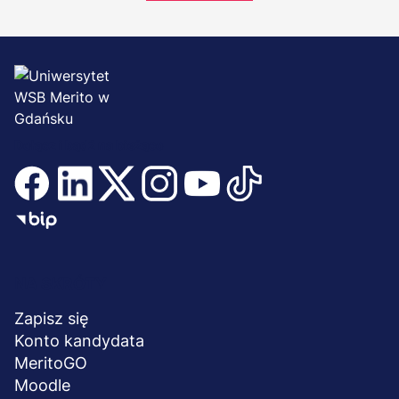
Dołącz i bądź na bieżąco
Menu
NA SKRÓTY
stopka
Zapisz się
Konto kandydata
MeritoGO
Moodle