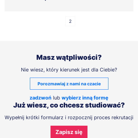
Stronicowanie
1
2
Strona
Strona
Następna
strona
Masz wątpliwości?
Nie wiesz, który kierunek jest dla Ciebie?
Porozmawiaj z nami na czacie
zadzwoń
lub
wybierz inną formę
Już wiesz, co chcesz studiować?
Wypełnij krótki formularz i rozpocznij proces rekrutacji
Zapisz się