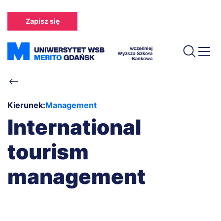
Przejdź
do
Zapisz się
treści
Ścieżka
nawigacyjna
Kierunek:
Management
International
tourism
management