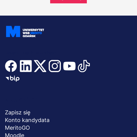
Dołącz i bądź na bieżąco
Menu
NA SKRÓTY
stopka
Zapisz się
Konto kandydata
MeritoGO
Moodle