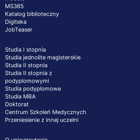
MS365
Katalog biblioteczny
Digiteka
JobTeaser
STUDIA I SZKOLENIA
Studia I stopnia
Studia jednolite magisterskie
Studia II stopnia
Studia II stopnia z
podyplomowymi
Studia podyplomowe
Studia MBA
Doktorat
Centrum Szkoleń Medycznych
Przeniesienie z innej uczelni
UCZELNIA
O uniwersytecie