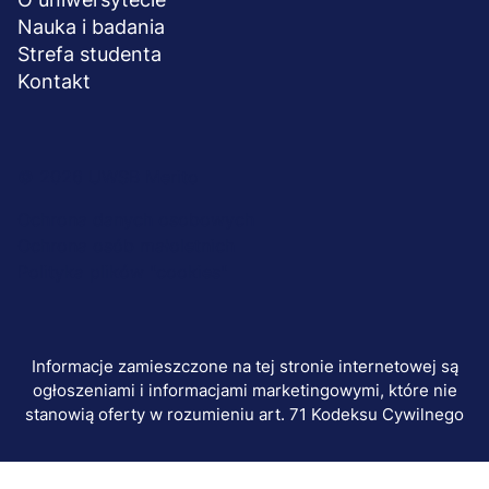
Nauka i badania
Strefa studenta
Kontakt
Menu
© 2026 UWSB Merito
stopka-
Ochrona danych osobowych
Ochrona osób małoletnich
dodatkowe
Polityka plików "cookies"
Informacje zamieszczone na tej stronie internetowej są
ogłoszeniami i informacjami marketingowymi, które nie
stanowią oferty w rozumieniu art. 71 Kodeksu Cywilnego