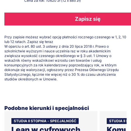
Cena za rok: 10620 zł (12 x 885 zł)
Zapisz się
Przy zapisie możesz wybrać opcję płatności rocznego czesnego w 1, 2, 10
lub 12 ratach.
Zapisz się teraz
W oparciu o art. 80 ust. 3 ustawy z dnia 20 lipca 2018 r. Prawo o
szkolnictwie wyższym i nauce uczelnia raz w roku akademickim
zwiększa wysokość czesnego określonego w § 3 ust. 1 Umowy o
wskaźnik równy wskaźnikowi wzrostu cen towarów i usług
konsumpcyjnych za rok kalendarzowy poprzedzający rok, w którym
dokonuje się waloryzacji, ogłoszony przez Prezesa Głównego Urzędu
Statystycznego, łącznie nie więcej niż o 30 % do czasu ukończenia
studiów określonych w Umowie.
Podobne kierunki i specjalności
STUDIA II STOPNIA - SPECJALNOŚĆ
STUDIA II S
Lean w cyfrowych
Komun