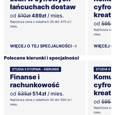
łańcuchach dostaw
cyfrow
kreat
od
510zł
489zł
/ mies.
Najniższa cena z ostatnich 30 dni: 475 zł /
od
595zł
mies.
Najniższa cena
mies.
WIĘCEJ O TEJ SPECJALNOŚCI
WIĘCEJ O
Polecane kierunki i specjalności
STUDIA II STOPNIA - KIERUNEK
STUDIA II S
Finanse i
Komun
rachunkowość
cyfrow
kreat
od
535zł
514zł
/ mies.
Najniższa cena z ostatnich 30 dni: 500 zł /
od
595zł
mies.
Najniższa cena
mies.