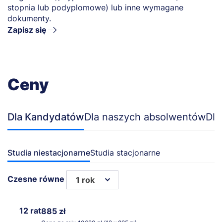
stopnia lub podyplomowe) lub inne wymagane
dokumenty.
Zapisz się
Ceny
Dla Kandydatów
Dla naszych absolwentów
Dla
Studia niestacjonarne
Studia stacjonarne
Czesne równe
1 rok
12 rat
885 zł