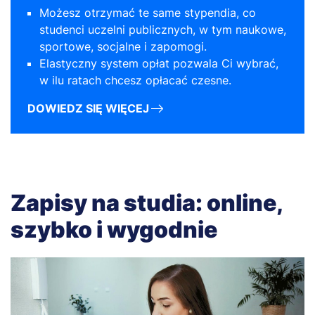
Możesz otrzymać te same stypendia, co
studenci uczelni publicznych, w tym naukowe,
sportowe, socjalne i zapomogi.
Elastyczny system opłat pozwala Ci wybrać,
w ilu ratach chcesz opłacać czesne.
DOWIEDZ SIĘ WIĘCEJ
Zapisy na studia: online,
szybko i wygodnie