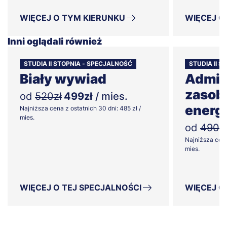
WIĘCEJ O TYM KIERUNKU
WIĘCEJ O
Inni oglądali również
STUDIA II STOPNIA - SPECJALNOŚĆ
STUDIA II 
Biały wywiad
Admin
zasob
od
520zł
499zł
/ mies.
energ
Najniższa cena z ostatnich 30 dni: 485 zł /
mies.
od
490z
Najniższa cena
mies.
WIĘCEJ O TEJ SPECJALNOŚCI
WIĘCEJ O