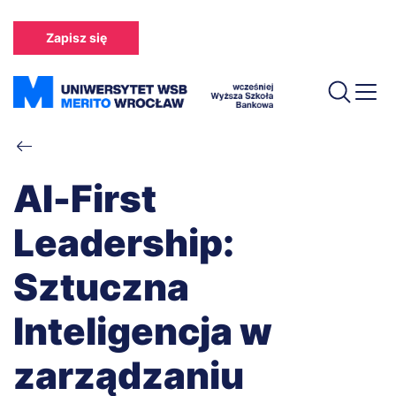
Przejdź
do
Zapisz się
treści
Ścieżka
nawigacyjna
AI-First
Leadership:
Sztuczna
Inteligencja w
zarządzaniu