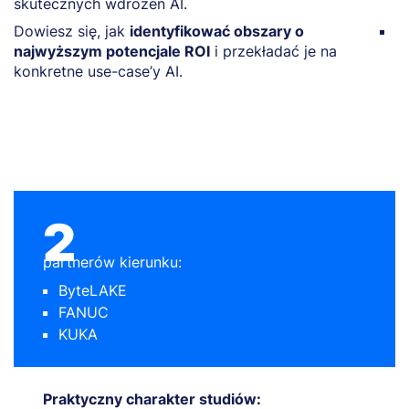
skutecznych wdrożeń AI.
d
Dowiesz się, jak
identyfikować obszary o
N
najwyższym potencjale ROI
i przekładać je na
ł
konkretne use-case’y AI.
s
2
partnerów kierunku:
ByteLAKE
FANUC
KUKA
Praktyczny charakter studiów: