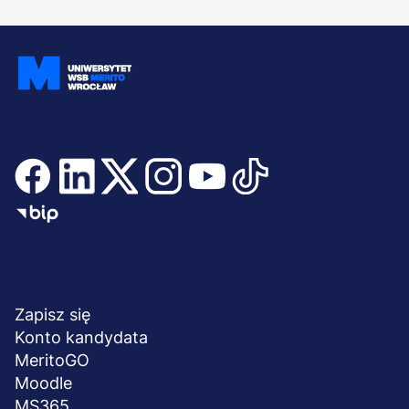
Dołącz i bądź na bieżąco
Menu
NA SKRÓTY
stopka
Zapisz się
Konto kandydata
MeritoGO
Moodle
MS365