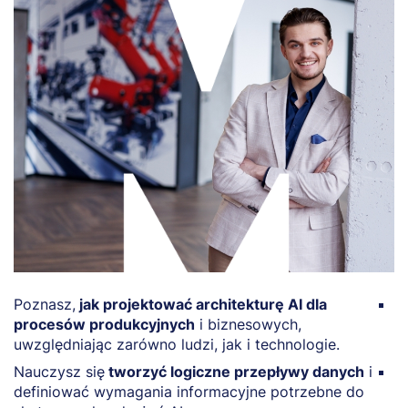
Poznasz,
jak projektować architekturę AI dla
Z
procesów produkcyjnych
i biznesowych,
t
uwzględniając zarówno ludzi, jak i technologie.
k
Nauczysz się
tworzyć logiczne przepływy danych
i
P
definiować wymagania informacyjne potrzebne do
m