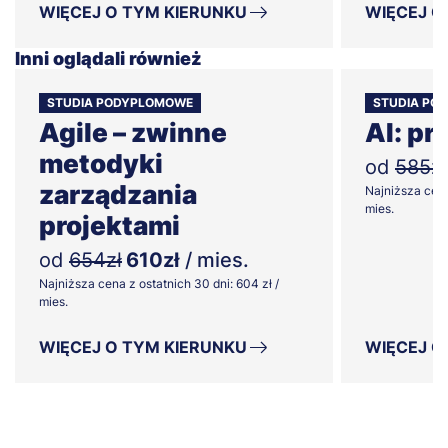
WIĘCEJ O TYM KIERUNKU
WIĘCEJ O
Inni oglądali również
STUDIA PODYPLOMOWE
STUDIA PO
Agile – zwinne
AI: pr
metodyki
od
585zł
zarządzania
Najniższa cena
mies.
projektami
od
654zł
610zł
/ mies.
Najniższa cena z ostatnich 30 dni: 604 zł /
mies.
WIĘCEJ O TYM KIERUNKU
WIĘCEJ O