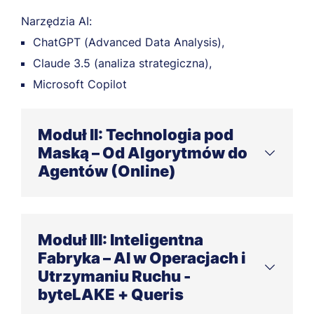
Narzędzia AI:
ChatGPT (Advanced Data Analysis),
Claude 3.5 (analiza strategiczna),
Microsoft Copilot
Moduł II: Technologia pod
Maską – Od Algorytmów do
Agentów (Online)
Mechanizmy Deep Learning, Computer Vision,
GenAI oraz systemy Multi-Agentowe.
Moduł III: Inteligentna
Fabryka – AI w Operacjach i
Moduł techniczny typu R&D. Uczestnicy
Utrzymaniu Ruchu -
przechodzą ścieżkę od zrozumienia typów
byteLAKE + Queris
uczenia maszynowego (nadzorowane,