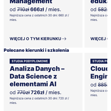
Management
eduka
Najważniejsze wnioski analityczne.
od
710zł
666zł
/ mies.
od
582zł
Rekomendacje implementacyjne.
Najniższa cena z ostatnich 30 dni: 660 zł /
Najniższa cena
mies.
mies.
WIĘCEJ O TYM KIERUNKU
WIĘCEJ O
Polecane kierunki i szkolenia
STUDIA PODYPLOMOWE
STUDIA PO
Analiza Danych –
Cloud
Data Science z
Engin
elementami AI
od
885zł
Najniższa cena
od
770zł
726zł
/ mies.
mies.
Najniższa cena z ostatnich 30 dni: 720 zł /
mies.