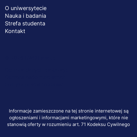
O uniwersytecie
Nauka i badania
Strefa studenta
Kontakt
Menu
© 2026 UWSB Merito
stopka-
Ochrona danych osobowych
Ochrona osób małoletnich
dodatkowe
Polityka plików "cookies"
Informacje zamieszczone na tej stronie internetowej są
ogłoszeniami i informacjami marketingowymi, które nie
stanowią oferty w rozumieniu art. 71 Kodeksu Cywilnego