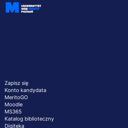
Dołącz i bądź na bieżąco
Menu
NA SKRÓTY
stopka
Zapisz się
Konto kandydata
MeritoGO
Moodle
MS365
Katalog biblioteczny
Digiteka