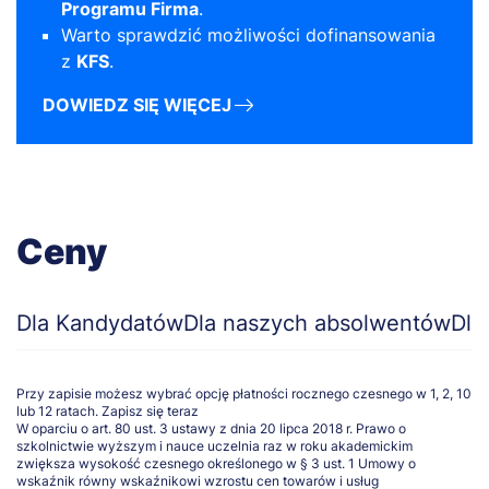
Programu Firma
.
Warto sprawdzić możliwości dofinansowania
z
KFS
.
DOWIEDZ SIĘ WIĘCEJ
Ceny
Dla Kandydatów
Dla naszych absolwentów
Dla
Przy zapisie możesz wybrać opcję płatności rocznego czesnego w 1, 2, 10
lub 12 ratach.
Zapisz się teraz
W oparciu o art. 80 ust. 3 ustawy z dnia 20 lipca 2018 r. Prawo o
szkolnictwie wyższym i nauce uczelnia raz w roku akademickim
zwiększa wysokość czesnego określonego w § 3 ust. 1 Umowy o
wskaźnik równy wskaźnikowi wzrostu cen towarów i usług