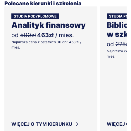
Polecane kierunki i szkolenia
STUDIA PODYPLOMOWE
STUDIA PO
Analityk finansowy
Bibli
w szk
od
500zł
463zł
/ mies.
Najniższa cena z ostatnich 30 dni: 458 zł /
od
275zł
mies.
Najniższa cena
mies.
WIĘCEJ O TYM KIERUNKU
WIĘCEJ O