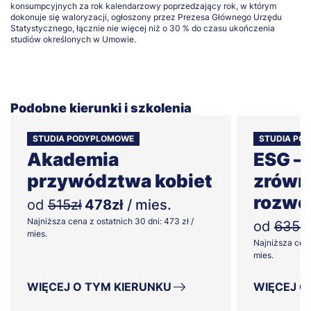
konsumpcyjnych za rok kalendarzowy poprzedzający rok, w którym
dokonuje się waloryzacji, ogłoszony przez Prezesa Głównego Urzędu
Statystycznego, łącznie nie więcej niż o 30 % do czasu ukończenia
studiów określonych w Umowie.
Podobne kierunki i szkolenia
STUDIA PODYPLOMOWE
STUDIA PO
Akademia
ESG –
przywództwa kobiet
zrówn
rozwo
od
515zł
478zł
/ mies.
Najniższa cena z ostatnich 30 dni: 473 zł /
od
635zł
mies.
Najniższa cena
mies.
WIĘCEJ O TYM KIERUNKU
WIĘCEJ O