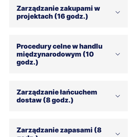
Zabezpieczenie interesów nabywcy
Zarządzanie zakupami w
projektach (16 godz.)
Pułapki w kontraktach
Zakupy dla produkcji vs. projektów
Metodyki PRINCE2, PMBok™, Agile
Procedury celne w handlu
międzynarodowym (10
Procesy i narzędzia wspierające
godz.)
Incoterms i wybór środków transportu
Spedycja i usługi transportowe
Zarządzanie łańcuchem
dostaw (8 godz.)
Stawki i taryfy celne
Cele i uwarunkowania
Techniki i technologie
Zarządzanie zapasami (8