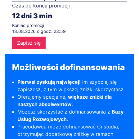
Czas do końca promocji
12
dni
3
min
Koniec promocji
18.08.2026 o godz. 23:59
Zapisz się
Możliwości dofinansowania
Pierwsi zyskują najwięcej!
Im szybciej się
zapiszesz, z tym większej zniżki skorzystasz.
Oferujemy specjalne,
większe zniżki dla
naszych absolwentów
.
Możesz skorzystać z dofinansowania z
Bazy
Usług Rozwojowych
.
Pracodawca może dofinansować Ci studia,
otrzymując dodatkową zniżkę w ramach