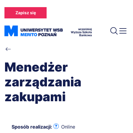
Przejdź
do
Zapisz się
treści
Ścieżka
nawigacyjna
Menedżer
zarządzania
zakupami
Sposób realizacji:
Online