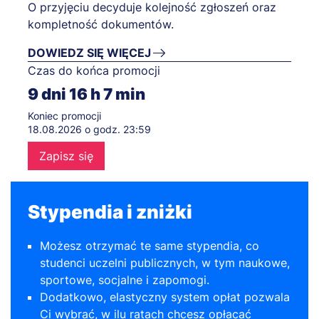
O przyjęciu decyduje kolejność zgłoszeń oraz
kompletność dokumentów.
DOWIEDZ SIĘ WIĘCEJ
Czas do końca promocji
9
dni
16
h
7
min
Koniec promocji
18.08.2026 o godz. 23:59
Zapisz się
Stypendia i zniżki
Możesz otrzymać te same stypendia, co
studenci uczelni publicznych, w tym naukowe,
sportowe, socjalne i zapomogi.
Dodatkowo, elastyczny system opłat pozwala
Ci wybrać, w ilu ratach chcesz opłacać