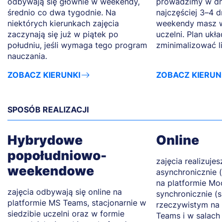
odbywają się głównie w weekendy,
prowadzimy w dn
średnio co dwa tygodnie. Na
najczęściej 3–4 d
niektórych kierunkach zajęcia
weekendy masz w
zaczynają się już w piątek po
uczelni. Plan ukł
południu, jeśli wymaga tego program
zminimalizować l
nauczania.
ZOBACZ KIERUNKI
ZOBACZ KIERUN
SPOSÓB REALIZACJI
Hybrydowe
Online
popołudniowo-
zajęcia realizujes
weekendowe
asynchronicznie 
na platformie Mo
zajęcia odbywają się online na
synchronicznie (
platformie MS Teams, stacjonarnie w
rzeczywistym na 
siedzibie uczelni oraz w formie
Teams i w salach