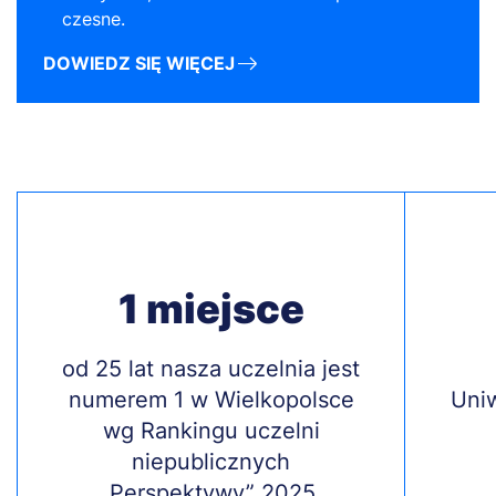
czesne.
DOWIEDZ SIĘ WIĘCEJ
1 miejsce
Treść
od 25 lat nasza uczelnia jest
Treś
numerem 1 w Wielkopolsce
Uni
wg Rankingu uczelni
niepublicznych
„Perspektywy” 2025.