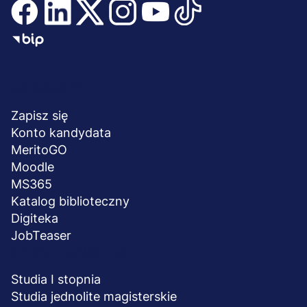
Menu
NA SKRÓTY
stopka
Zapisz się
Konto kandydata
MeritoGO
Moodle
MS365
Katalog biblioteczny
Digiteka
JobTeaser
STUDIA I SZKOLENIA
Studia I stopnia
Studia jednolite magisterskie