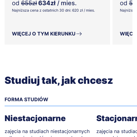
od
655zł
634zł
/ mies.
od
58
Najniższa cena z ostatnich 30 dni: 620 zł / mies.
Najniższa 
WIĘCEJ O TYM KIERUNKU
WIĘCE
Studiuj tak, jak chcesz
FORMA STUDIÓW
Niestacjonarne
Stacjonar
zajęcia na studiach niestacjonarnych
zajęcia na studia