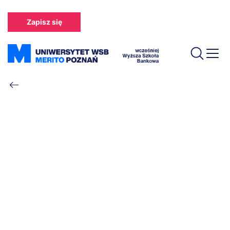
Przejdź
do
Zapisz się
treści
Ścieżka
nawigacyjna