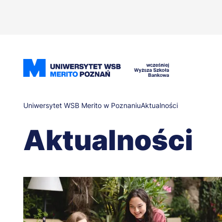
Przejdź
do
treści
Ścieżka
Uniwersytet WSB Merito w Poznaniu
Aktualności
Aktualności
nawigacyjna