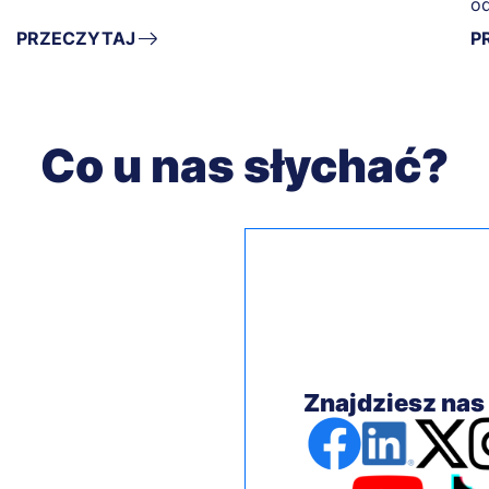
od
Fo
PRZECZYTAJ
P
Co u nas słychać?
Znajdziesz nas