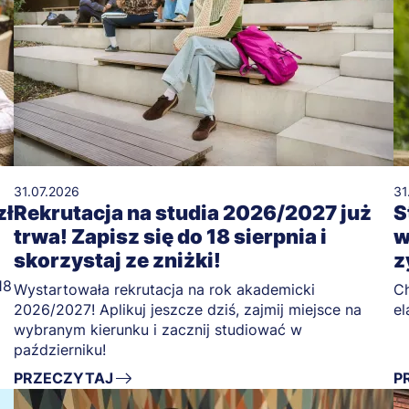
31.07.2026
31
zł
Rekrutacja na studia 2026/2027 już
S
trwa! Zapisz się do 18 sierpnia i
w
skorzystaj ze zniżki!
z
18
Wystartowała rekrutacja na rok akademicki
Ch
2026/2027! Aplikuj jeszcze dziś, zajmij miejsce na
el
wybranym kierunku i zacznij studiować w
październiku!
PRZECZYTAJ
P