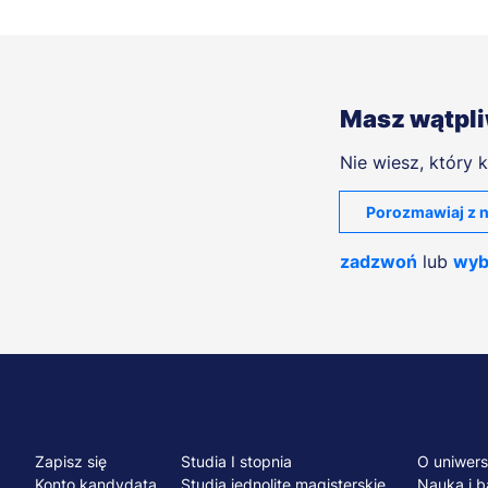
Masz wątpl
Nie wiesz, który k
Porozmawiaj z n
zadzwoń
lub
wyb
Menu
NA SKRÓTY
STUDIA I SZKOLENIA
UCZELNI
Zapisz się
Studia I stopnia
O uniwers
Konto kandydata
Studia jednolite magisterskie
Nauka i b