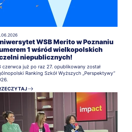
.06.2026
niwersytet WSB Merito w Poznaniu
umerem 1 wśród wielkopolskich
czelni niepublicznych!
 czerwca już po raz 27. opublikowany został
ólnopolski Ranking Szkół Wyższych „Perspektywy”
026.
RZECZYTAJ