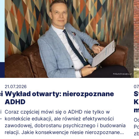
21.07.2026
07
i
Wykład otwarty: nierozpoznane
S
ADHD
K
m
i
Coraz częściej mówi się o ADHD nie tylko w
-
kontekście edukacji, ale również efektywności
Od
zawodowej, dobrostanu psychicznego i budowania
Po
relacji. Jakie konsekwencje niesie nierozpoznane
zb
ADHD?