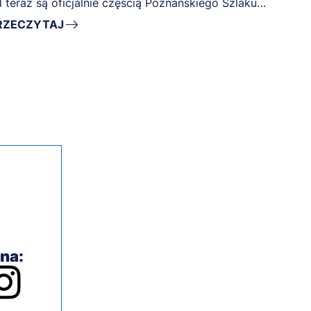
 teraz są oficjalnie częścią Poznańskiego Szlaku
rtecznego.
RZECZYTAJ
 na: