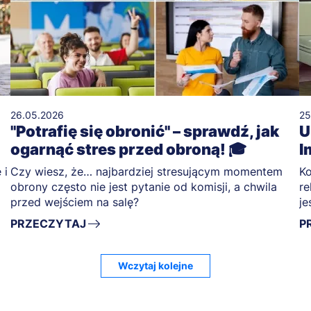
26.05.2026
25
"Potrafię się obronić" – sprawdź, jak
U
ogarnąć stres przed obroną! 🎓
I
 i
Czy wiesz, że… najbardziej stresującym momentem
Ko
obrony często nie jest pytanie od komisji, a chwila
re
przed wejściem na salę?
je
PRZECZYTAJ
P
Wczytaj kolejne