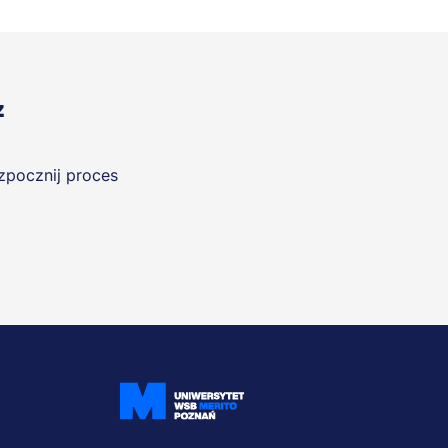
z
ozpocznij proces