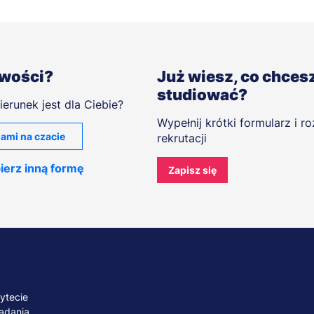
iwości?
Już wiesz, co chces
studiować?
ierunek jest dla Ciebie?
Wypełnij krótki formularz i r
ami na czacie
rekrutacji
ierz inną formę
Zapisz się
A
ytecie
adania