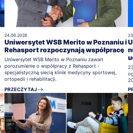
24.06.2026
23
Uniwersytet WSB Merito w Poznaniu i
U
Rehasport rozpoczynają współpracę
n
u
Uniwersytet WSB Merito w Poznaniu zawarł
o
porozumienie o współpracy z Rehasport -
23
specjalistyczną siecią klinik medycyny sportowej,
og
ortopedii i rehabilitacji.
2
PRZECZYTAJ
P