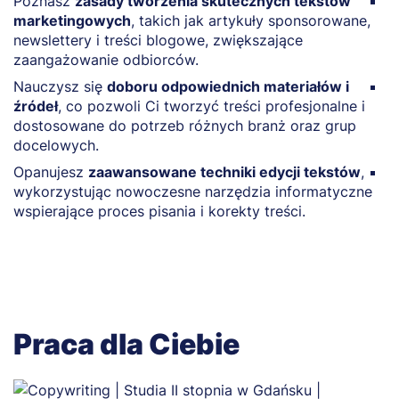
Poznasz
zasady tworzenia skutecznych tekstów
R
marketingowych
, takich jak artykuły sponsorowane,
b
newslettery i treści blogowe, zwiększające
s
zaangażowanie odbiorców.
m
Nauczysz się
doboru odpowiednich materiałów i
N
źródeł
, co pozwoli Ci tworzyć treści profesjonalne i
m
dostosowane do potrzeb różnych branż oraz grup
t
docelowych.
k
Opanujesz
zaawansowane techniki edycji tekstów
,
P
wykorzystując nowoczesne narzędzia informatyczne
p
wspierające proces pisania i korekty treści.
b
Praca dla Ciebie