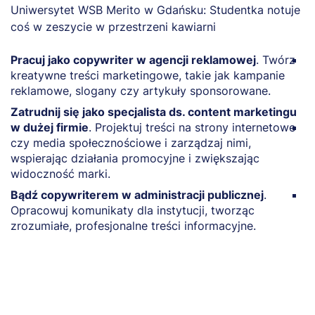
Pracuj jako copywriter w agencji reklamowej
. Twórz
P
kreatywne treści marketingowe, takie jak kampanie
p
reklamowe, slogany czy artykuły sponsorowane.
i
d
Zatrudnij się jako specjalista ds. content marketingu
w dużej firmie
. Projektuj treści na strony internetowe
Z
czy media społecznościowe i zarządzaj nimi,
c
wspierając działania promocyjne i zwiększając
p
widoczność marki.
d
Bądź copywriterem w administracji publicznej
.
B
Opracowuj komunikaty dla instytucji, tworząc
r
zrozumiałe, profesjonalne treści informacyjne.