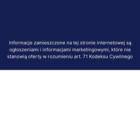
stopka-
Ochrona danych osobowych
Ochrona osób małoletnich
dodatkowe
Polityka plików "cookies"
Informacje zamieszczone na tej stronie internetowej są
ogłoszeniami i informacjami marketingowymi, które nie
stanowią oferty w rozumieniu art. 71 Kodeksu Cywilnego