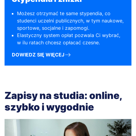
Możesz otrzymać te same stypendia, co
studenci uczelni publicznych, w tym naukowe,
sportowe, socjalne i zapomogi.
Elastyczny system opłat pozwala Ci wybrać,
w ilu ratach chcesz opłacać czesne.
DOWIEDZ SIĘ WIĘCEJ
Zapisy na studia: online,
szybko i wygodnie