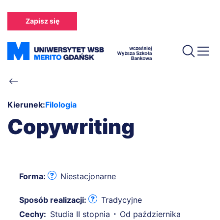
Przejdź
do
Zapisz się
treści
Ścieżka
nawigacyjna
Kierunek:
Filologia
Copywriting
Forma:
Niestacjonarne
Sposób realizacji:
Tradycyjne
Cechy:
Studia II stopnia
Od października