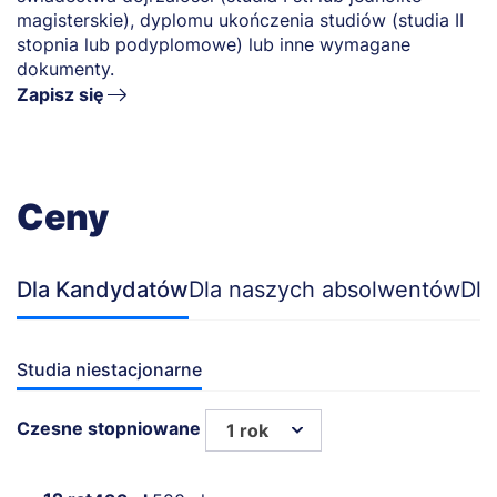
magisterskie), dyplomu ukończenia studiów (studia II
stopnia lub podyplomowe) lub inne wymagane
dokumenty.
Zapisz się
Ceny
Dla Kandydatów
Dla naszych absolwentów
Dla
Studia niestacjonarne
Czesne stopniowane
1 rok