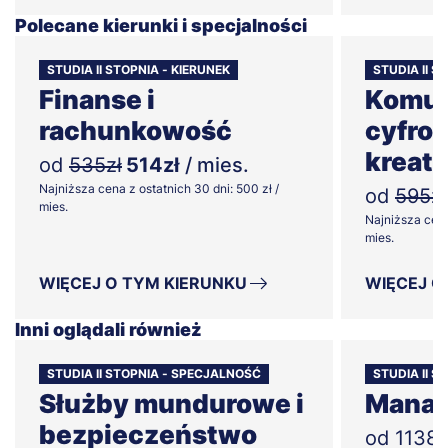
Polecane kierunki i specjalności
STUDIA II STOPNIA - KIERUNEK
STUDIA II S
Finanse i
Komun
rachunkowość
cyfrow
kreat
od
535zł
514zł
/ mies.
Najniższa cena z ostatnich 30 dni: 500 zł /
od
595zł
mies.
Najniższa cena
mies.
WIĘCEJ O TYM KIERUNKU
WIĘCEJ O
Inni oglądali również
STUDIA II STOPNIA - SPECJALNOŚĆ
STUDIA II 
Służby mundurowe i
Manag
bezpieczeństwo
od 1138 z