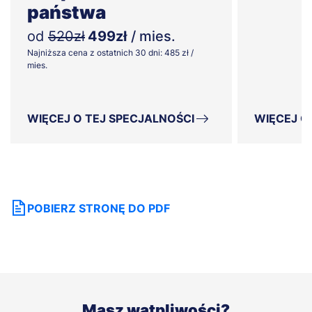
państwa
od
520zł
499zł
/ mies.
Najniższa cena z ostatnich 30 dni: 485 zł /
mies.
WIĘCEJ O TEJ SPECJALNOŚCI
WIĘCEJ O
POBIERZ STRONĘ DO PDF
Masz wątpliwości?