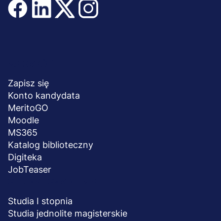
Menu
NA SKRÓTY
stopka
Zapisz się
Konto kandydata
MeritoGO
Moodle
MS365
Katalog biblioteczny
Digiteka
JobTeaser
STUDIA I SZKOLENIA
Studia I stopnia
Studia jednolite magisterskie