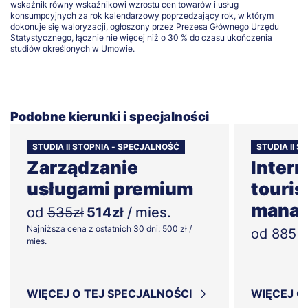
wskaźnik równy wskaźnikowi wzrostu cen towarów i usług
konsumpcyjnych za rok kalendarzowy poprzedzający rok, w którym
dokonuje się waloryzacji, ogłoszony przez Prezesa Głównego Urzędu
Statystycznego, łącznie nie więcej niż o 30 % do czasu ukończenia
studiów określonych w Umowie.
Podobne kierunki i specjalności
STUDIA II STOPNIA - SPECJALNOŚĆ
STUDIA II 
Zarządzanie
Intern
usługami premium
touri
mana
od
535zł
514zł
/ mies.
Najniższa cena z ostatnich 30 dni: 500 zł /
od 885 z
mies.
WIĘCEJ O TEJ SPECJALNOŚCI
WIĘCEJ O