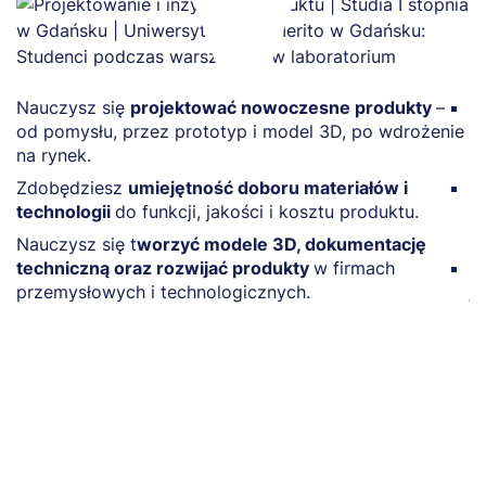
Nauczysz się
projektować nowoczesne produkty
–
Z
od pomysłu, przez prototyp i model 3D, po wdrożenie
p
na rynek.
i
Zdobędziesz
umiejętność doboru materiałów i
N
technologii
do funkcji, jakości i kosztu produktu.
a
p
Nauczysz się t
worzyć modele 3D, dokumentację
techniczną oraz rozwijać produkty
w firmach
Z
przemysłowych i technologicznych.
j
p
i