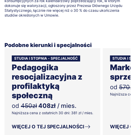
konsumpcyjnych za rok kalendarzowy poprzedzający rok, w którym
dokonuje się waloryzacji, ogłoszony przez Prezesa Głównego Urzędu
Statystycznego, łącznie nie więcej niż o 30 % do czasu ukończenia
studiów określonych w Umowie.
Podobne kierunki i specjalności
STUDIA I STOPNIA - SPECJALNOŚĆ
STUDIA I ST
Pedagogika
Market
resocjalizacyjna z
sprze
profilaktyką
od
570zł
społeczną
Najniższa cena 
od
450zł
408zł
/ mies.
Najniższa cena z ostatnich 30 dni: 381 zł / mies.
WIĘCEJ O TEJ SPECJALNOŚCI
WIĘCEJ O