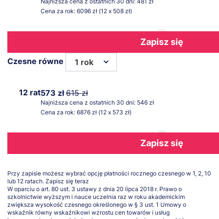
Najniższa cena z ostatnich 30 dni: 481 zł
Cena za rok: 6096 zł (12 x 508 zł)
Zapisz się
Czesne równe
1 rok
12 rat
573 zł
615 zł
Najniższa cena z ostatnich 30 dni: 546 zł
Cena za rok: 6876 zł (12 x 573 zł)
Zapisz się
Przy zapisie możesz wybrać opcję płatności rocznego czesnego w 1, 2, 10
lub 12 ratach.
Zapisz się teraz
W oparciu o art. 80 ust. 3 ustawy z dnia 20 lipca 2018 r. Prawo o
szkolnictwie wyższym i nauce uczelnia raz w roku akademickim
zwiększa wysokość czesnego określonego w § 3 ust. 1 Umowy o
wskaźnik równy wskaźnikowi wzrostu cen towarów i usług