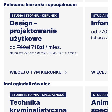
Polecane kierunki i specjalności
STUDIA I STOPNIA - KIERUNEK
STUDIA I ST
Design –
Infor
projektowanie
od
770zł
użytkowe
Najniższa cena 
od
760zł
718zł
/ mies.
Najniższa cena z ostatnich 30 dni: 691 zł / mies.
WIĘCEJ O TYM KIERUNKU
WIĘCEJ O
Inni oglądali również
STUDIA I STOPNIA - SPECJALNOŚĆ
STUDIA I S
Technika
Animac
kryminalistyczna
specj