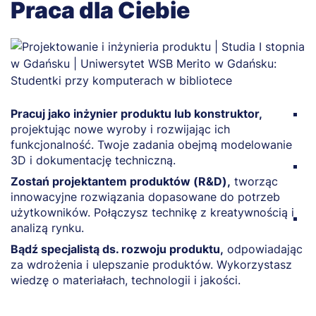
Praca dla Ciebie
Pracuj jako inżynier produktu lub konstruktor,
R
projektując nowe wyroby i rozwijając ich
k
funkcjonalność. Twoje zadania obejmą modelowanie
w
3D i dokumentację techniczną.
P
Zostań projektantem produktów (R&D),
tworząc
k
innowacyjne rozwiązania dopasowane do potrzeb
r
użytkowników. Połączysz technikę z kreatywnością i
Z
analizą rynku.
p
Bądź specjalistą ds. rozwoju produktu,
odpowiadając
za wdrożenia i ulepszanie produktów. Wykorzystasz
wiedzę o materiałach, technologii i jakości.