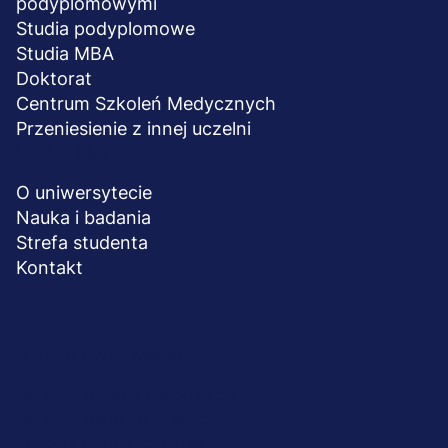
podyplomowymi
Studia podyplomowe
Studia MBA
Doktorat
Centrum Szkoleń Medycznych
Przeniesienie z innej uczelni
UCZELNIA
O uniwersytecie
Nauka i badania
Strefa studenta
Kontakt
Menu
© 2026 UWSB Merito
stopka-
Ochrona danych osobowych
Ochrona osób małoletnich
dodatkowe
Polityka plików "cookies"