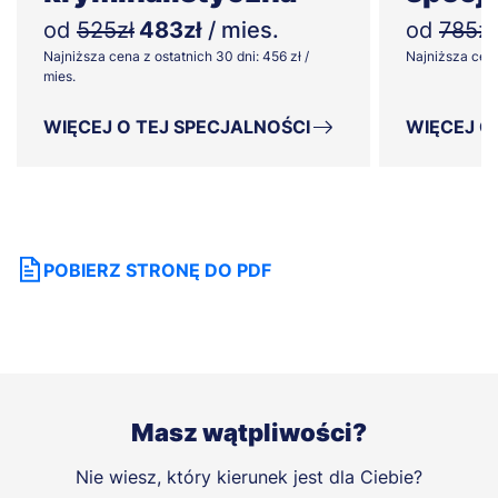
od
525zł
483zł
/ mies.
od
785zł
Najniższa cena z ostatnich 30 dni: 456 zł /
Najniższa cena 
mies.
WIĘCEJ O TEJ SPECJALNOŚCI
WIĘCEJ O
POBIERZ STRONĘ DO PDF
Masz wątpliwości?
Nie wiesz, który kierunek jest dla Ciebie?