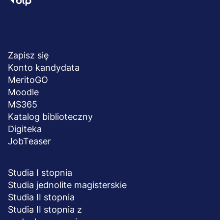
Menu
NA SKRÓTY
stopka
Zapisz się
Konto kandydata
MeritoGO
Moodle
MS365
Katalog biblioteczny
Digiteka
JobTeaser
STUDIA I SZKOLENIA
Studia I stopnia
Studia jednolite magisterskie
Studia II stopnia
Studia II stopnia z