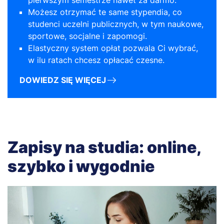
pierwszym semestrze nawet za darmo.
Możesz otrzymać te same stypendia, co
studenci uczelni publicznych, w tym naukowe,
sportowe, socjalne i zapomogi.
Elastyczny system opłat pozwala Ci wybrać,
w ilu ratach chcesz opłacać czesne.
DOWIEDZ SIĘ WIĘCEJ
Zapisy na studia: online,
szybko i wygodnie