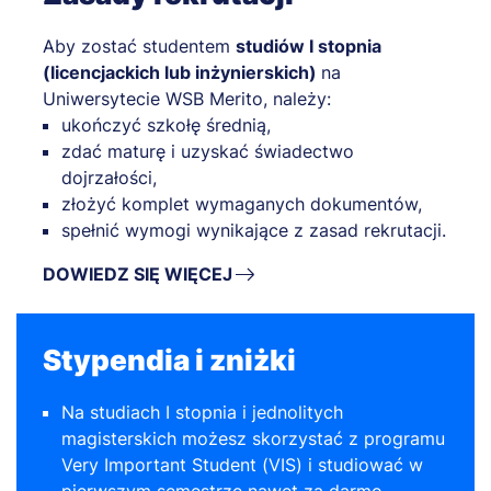
Aby zostać studentem
studiów I stopnia
(licencjackich lub inżynierskich)
na
Uniwersytecie WSB Merito, należy:
ukończyć szkołę średnią,
zdać maturę i uzyskać świadectwo
dojrzałości,
złożyć komplet wymaganych dokumentów,
spełnić wymogi wynikające z zasad rekrutacji.
DOWIEDZ SIĘ WIĘCEJ
Stypendia i zniżki
Na studiach I stopnia i jednolitych
magisterskich możesz skorzystać z programu
Very Important Student (VIS) i studiować w