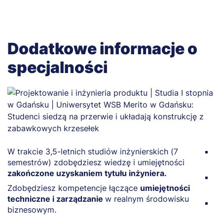
Dodatkowe informacje o
specjalności
W trakcie 3,5-letnich studiów inżynierskich (7
Z
semestrów) zdobędziesz wiedzę i umiejętności
au
zakończone uzyskaniem tytułu inżyniera.
N
Zdobędziesz kompetencje łączące
umiejętności
p
techniczne i zarządzanie
w realnym środowisku
Z
biznesowym.
r