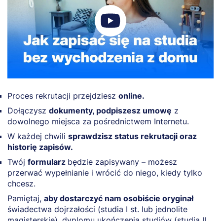
Proces rekrutacji przejdziesz
online.
Dołączysz
dokumenty, podpiszesz umowę
z
dowolnego miejsca za pośrednictwem Internetu.
W każdej chwili
sprawdzisz status rekrutacji oraz
historię zapisów.
Twój
formularz
będzie zapisywany – możesz
przerwać wypełnianie i wrócić do niego, kiedy tylko
chcesz.
Pamiętaj,
aby dostarczyć nam osobiście oryginał
świadectwa dojrzałości (studia I st. lub jednolite
magisterskie), dyplomu ukończenia studiów (studia II