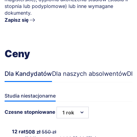
stopnia lub podyplomowe) lub inne wymagane
dokumenty.
Zapisz się
Ceny
Dla Kandydatów
Dla naszych absolwentów
Dla
Studia niestacjonarne
Czesne stopniowane
1 rok
12 rat
508 zł
550 zł