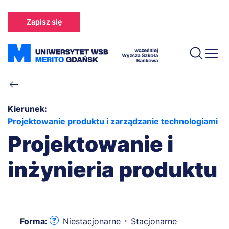
Przejdź
do
Zapisz się
treści
Ścieżka
nawigacyjna
Kierunek:
Projektowanie produktu i zarządzanie technologiami
Projektowanie i
inżynieria produktu
Forma:
Niestacjonarne
Stacjonarne