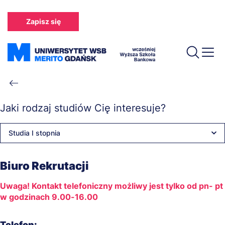
Przejdź
do
Zapisz się
treści
Ścieżka
nawigacyjna
Jaki rodzaj studiów Cię interesuje?
Studia I stopnia
Biuro Rekrutacji
Uwaga! Kontakt telefoniczny możliwy jest tylko od pn- pt
w godzinach 9.00-16.00
Telefon: