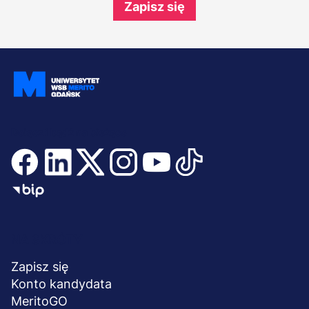
Zapisz się
Dołącz i bądź na bieżąco
Menu
NA SKRÓTY
stopka
Zapisz się
Konto kandydata
MeritoGO