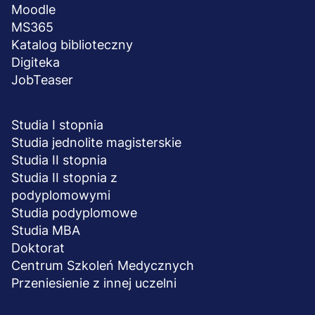
Moodle
MS365
Katalog biblioteczny
Digiteka
JobTeaser
STUDIA I SZKOLENIA
Studia I stopnia
Studia jednolite magisterskie
Studia II stopnia
Studia II stopnia z
podyplomowymi
Studia podyplomowe
Studia MBA
Doktorat
Centrum Szkoleń Medycznych
Przeniesienie z innej uczelni
UCZELNIA