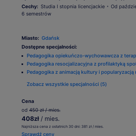
Cechy:
Studia I stopnia licencjackie
Od paździe
6 semestrów
Miasto:
Gdańsk
Dostępne specjalności:
Pedagogika opiekuńczo-wychowawcza z terapi
Pedagogika resocjalizacyjna z profilaktyką sp
Pedagogika z animacją kultury i popularyzacją
Zobacz wszystkie specjalności (5)
Cena
od
450 zł / mies.
408zł
/ mies.
Najniższa cena z ostatnich 30 dni: 381 zł / mies.
Sprawdź ceny