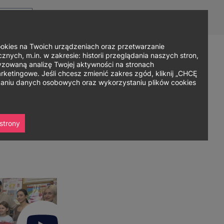
Top
Men
Prz
Kontakt
Dla mediów
Logowanie
PL
menu
WC
ję
ies na Twoich urządzeniach oraz przetwarzanie
nych, m.in. w zakresie: historii przeglądania naszych stron,
zowaną analizę Twojej aktywności na stronach
Zapisz się
ania
Współpraca
Strefa studenta
ketingowe. Jeśli chcesz zmienić zakres zgód, kliknij „CHCĘ
rzaniu danych osobowych oraz wykorzystaniu plików cookies
strony