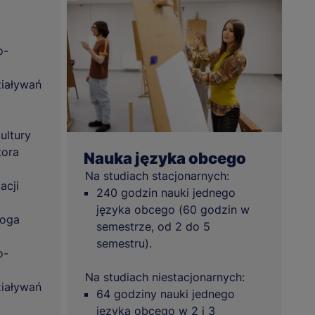
o-
iaływań
ultury
tora
Nauka języka obcego
Na studiach stacjonarnych:
acji
240 godzin nauki jednego
języka obcego (60 godzin w
goga
semestrze, od 2 do 5
semestru).
o-
Na studiach niestacjonarnych:
iaływań
64 godziny nauki jednego
języka obcego w 2 i 3