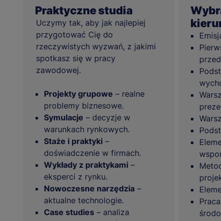
Praktyczne studia
Wybra
kier
Uczymy tak, aby jak najlepiej
przygotować Cię do
Emisja
rzeczywistych wyzwań, z jakimi
Pier
spotkasz się w pracy
prze
zawodowej.
Podst
wych
Projekty grupowe
– realne
Warsz
problemy biznesowe.
preze
Symulacje
– decyzje w
Warsz
warunkach rynkowych.
Podst
Staże i praktyki
–
Elem
doświadczenie w firmach.
wspom
Wykłady z praktykami
–
Metod
eksperci z rynku.
proje
Nowoczesne narzędzia
–
Eleme
aktualne technologie.
Praca
Case studies
– analiza
środ