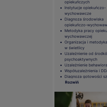
opiekuńczych
Instytucje opiekuńczo-
wychowawcze
Diagnoza środowiska
opiekuńczo-wychowa
Metodyka pracy opiek
wychowawczej
Organizacja i metodyk
w świetlicy
Uzależnienie od środk
psychoaktywnych
Uzależnienie behawiora
Współuzależnienia i D
Diagnoza gotowości sz
Diagnoza trudności w c
Rozwiń
pisaniu i matematyce
Dziecko ze specyficzn
trudnościami w uczeniu
klasie szkolnej