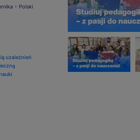
rnika
Polski
ą uzależnień
ołeczną
 nauki