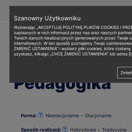
Przejdź
do
treści
Szanowny Użytkowniku
Wybierając „AKCEPTUJĘ POLITYKĘ PLIKÓW COOKIES I PRZEC
zapisanych w nich informacji przez nas oraz naszych partner
Twoich danych lokalizacyjnych generowanych przez Twoje u
internetowych. W ten sposób poznajemy Twoje zainteresowani
ZMIENIĆ USTAWIENIA" i wybierz pliki cookies, które zostan
uzyskasz, klikając „CHCĘ ZMIENIĆ USTAWIENIA" lub adres
P
Ścieżka
Uniwersytet WSB Merito w Gdańsku
Studia i szkolenia
Studia I
Zmień
Pedagogika
nawigacyjna
Forma:
Niestacjonarne
Stacjonarne
Sposób realizacji:
Hybrydowe
Tradycyjne