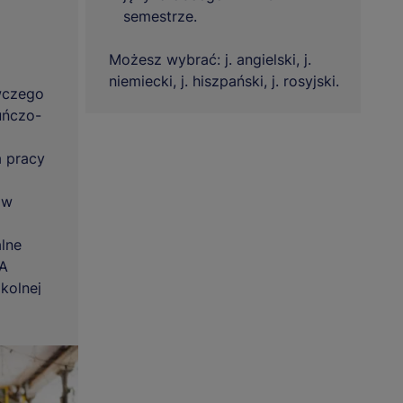
semestrze.
Możesz wybrać: j. angielski, j.
niemiecki, j. hiszpański, j. rosyjski.
wczego
uńczo-
a pracy
ów
lne
DA
kolnej
zytaniu,
ymi
 się w