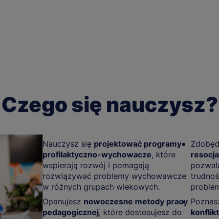
Czego się nauczysz?
Nauczysz się
projektować programy
Zdobęd
profilaktyczno-wychowacze
, które
resocjal
wspierają rozwój i pomagają
pozwala
rozwiązywać problemy wychowawcze
trudnoś
w różnych grupach wiekowych.
proble
Opanujesz
nowoczesne metody pracy
Pozna
pedagogicznej
, które dostosujesz do
konflik