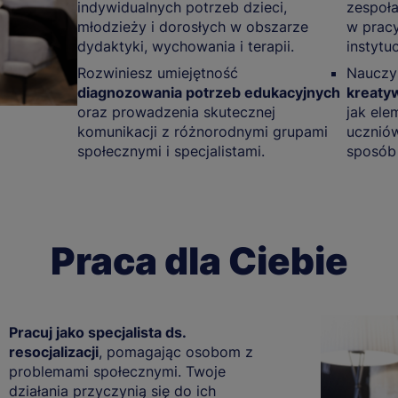
indywidualnych potrzeb dzieci,
zespoł
młodzieży i dorosłych w obszarze
w pracy
dydaktyki, wychowania i terapii.
instytu
Rozwiniesz umiejętność
Nauczy
diagnozowania potrzeb edukacyjnych
kreaty
oraz prowadzenia skutecznej
jak ele
komunikacji z różnorodnymi grupami
uczniów
społecznymi i specjalistami.
sposób 
Praca dla Ciebie
Pracuj jako specjalista ds.
resocjalizacji
, pomagając osobom z
problemami społecznymi. Twoje
działania przyczynią się do ich