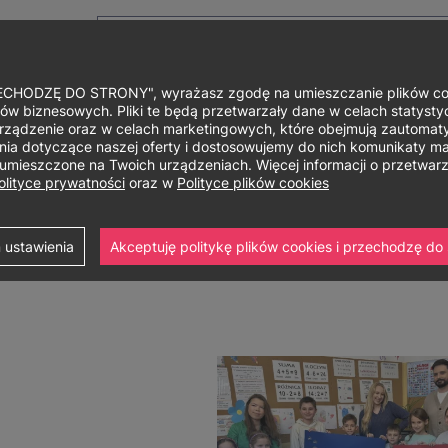
HODZĘ DO STRONY", wyrażasz zgodę na umieszczanie plików cook
ów biznesowych. Pliki te będą przetwarzały dane w celach statystycz
rządzenie oraz w celach marketingowych, które obejmują zautomaty
Główne
O uniwersytecie
Studia i szkolenia
Nauka i bad
a dotyczące naszej oferty i dostosowujemy do nich komunikaty mar
ą umieszczone na Twoich urządzeniach. Więcej informacji o przetwa
menu
olityce prywatności
oraz w
Polityce plików cookies
 stopnia
Pedagogika
 ustawienia
Akceptuję politykę plików cookies i przechodzę do 