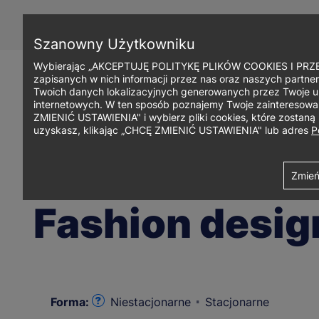
Przejdź
do
treści
Szanowny Użytkowniku
Wybierając „AKCEPTUJĘ POLITYKĘ PLIKÓW COOKIES I PRZEC
zapisanych w nich informacji przez nas oraz naszych partner
Twoich danych lokalizacyjnych generowanych przez Twoje u
internetowych. W ten sposób poznajemy Twoje zainteresowani
ZMIENIĆ USTAWIENIA" i wybierz pliki cookies, które zostan
uzyskasz, klikając „CHCĘ ZMIENIĆ USTAWIENIA" lub adres
P
Ścieżka
Uniwersytet WSB Merito w Gdańsku
Studia i szkolenia
Studia I
Zmień
Kierunek:
Design – projektowanie użytkowe
nawigacyjna
Fashion desig
Forma:
Niestacjonarne
Stacjonarne