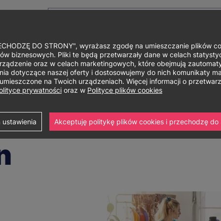
HODZĘ DO STRONY", wyrażasz zgodę na umieszczanie plików cook
ów biznesowych. Pliki te będą przetwarzały dane w celach statystycz
rządzenie oraz w celach marketingowych, które obejmują zautomaty
Główne
O uniwersytecie
Studia i szkolenia
Nauka i bad
a dotyczące naszej oferty i dostosowujemy do nich komunikaty mar
ą umieszczone na Twoich urządzeniach. Więcej informacji o przetwa
menu
olityce prywatności
oraz w
Polityce plików cookies
 stopnia
Design – projektowanie użytkowe
Fashion design
 ustawienia
Akceptuję politykę plików cookies i przechodzę do 
n