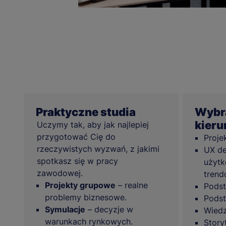
Praktyczne studia
Wybra
kier
Uczymy tak, aby jak najlepiej
przygotować Cię do
Proje
rzeczywistych wyzwań, z jakimi
UX de
spotkasz się w pracy
użytk
zawodowej.
tren
Projekty grupowe
– realne
Podst
problemy biznesowe.
Podst
Symulacje
– decyzje w
Wiedz
warunkach rynkowych.
Story