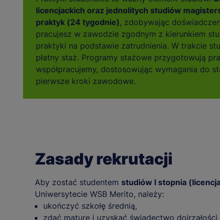
licencjackich oraz jednolitych studiów magister
praktyk (24 tygodnie)
, zdobywając doświadczen
pracujesz w zawodzie zgodnym z kierunkiem stu
praktyki na podstawie zatrudnienia. W trakcie s
płatny staż. Programy stażowe przygotowują pr
współpracujemy, dostosowując wymagania do sta
pierwsze kroki zawodowe.
Zasady rekrutacji
Aby zostać studentem
studiów I stopnia (licencj
Uniwersytecie WSB Merito, należy:
ukończyć szkołę średnią,
zdać maturę i uzyskać świadectwo dojrzałości,