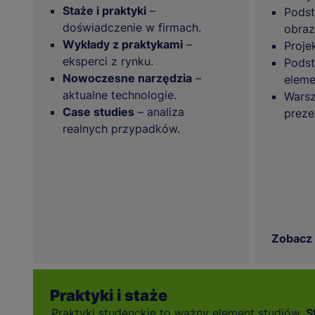
Staże i praktyki
–
Podst
doświadczenie w firmach.
obraz
Wykłady z praktykami
–
Proje
eksperci z rynku.
Podst
Nowoczesne narzędzia
–
eleme
aktualne technologie.
Warsz
Case studies
– analiza
preze
realnych przypadków.
Zobacz
Praktyki i staże
Praktyki studenckie to ważny element studiów.
S