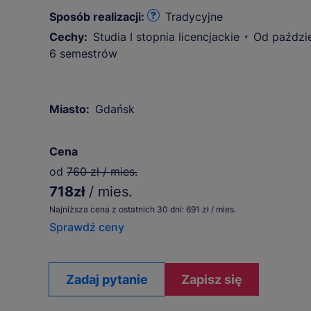
Sposób realizacji:
Tradycyjne
Cechy:
Studia I stopnia licencjackie
Od paździe
6 semestrów
Miasto:
Gdańsk
Cena
od
760 zł / mies.
718zł
/ mies.
Najniższa cena z ostatnich 30 dni: 691 zł / mies.
Sprawdź ceny
Zadaj pytanie
Zapisz się