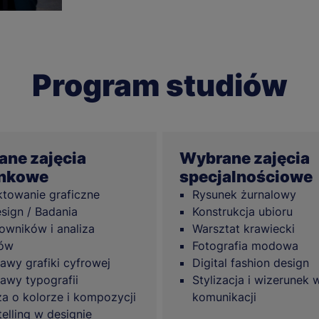
Program studiów
ne zajęcia
Wybrane zajęcia
unkowe
specjalnościowe
ktowanie graficzne
Rysunek żurnalowy
sign / Badania
Konstrukcja ubioru
owników i analiza
Warsztat krawiecki
dów
Fotografia modowa
awy grafiki cyfrowej
Digital fashion design
awy typografii
Stylizacja i wizerunek 
a o kolorze i kompozycji
komunikacji
telling w designie