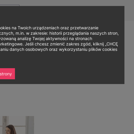
Top
Men
Prz
Kontakt
Dla mediów
Logowanie
PL
menu
WC
ję
ies na Twoich urządzeniach oraz przetwarzanie
nych, m.in. w zakresie: historii przeglądania naszych stron,
zowaną analizę Twojej aktywności na stronach
Zapisz się
ania
Współpraca
Strefa studenta
ketingowe. Jeśli chcesz zmienić zakres zgód, kliknij „CHCĘ
rzaniu danych osobowych oraz wykorzystaniu plików cookies
strony