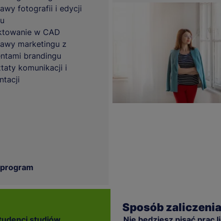
awy fotografii i edycji
u
ktowanie w CAD
awy marketingu z
ntami brandingu
taty komunikacji i
ntacji
 program
Sposób zaliczeni
tudenci studiów
Nie będziesz pisać prac li