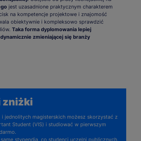
ego
jest uzasadnione praktycznym charakterem
acisk na kompetencje projektowe i znajomość
wala obiektywnie i kompleksowo sprawdzić
diów.
Taka forma dyplomowania lepiej
ynamicznie zmieniającej się branży
 zniżki
a i jednolitych magisterskich możesz skorzystać z
tant Student (VIS) i studiować w pierwszym
 darmo.
same stypendia, co studenci uczelni publicznych,