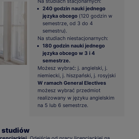
Na studiach stacjonarnych:
240 godzin nauki jednego
języka obcego
(120 godzin w
semestrze, od 3 do 4
semestru).
Na studiach niestacjonarnych:
180 godzin nauki jednego
języka obcego w 3 i 4
semestrze.
Możesz wybrać: j. angielski, j.
niemiecki, j. hiszpański, j. rosyjski
W ramach General Electives
możesz wybrać przedmiot
realizowany w języku angielskim
na 5 lub 6 semestrze.
a studiów
cencjackiej.
Odejście od pracy licencjackiej na