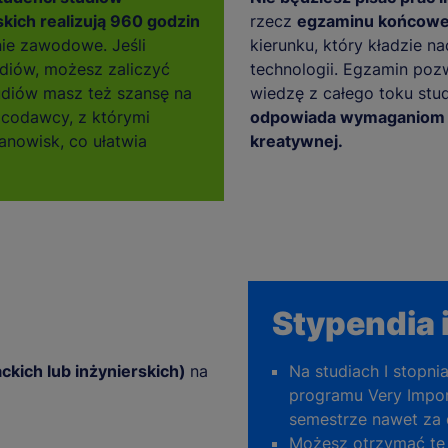
skich realizują 960 godzin
rzecz
egzaminu końcow
ie zawodowe. Jeśli
kierunku, który kładzie n
diów, możesz zaliczyć
technologii. Egzamin poz
tudiów masz też szansę na
wiedzę z całego toku stu
acodawcy, z którymi
odpowiada wymaganiom d
nowisk, co ułatwia
kreatywnej.
Stypendia i
ackich lub inżynierskich)
na
Na studiach I stopni
programu Very Impor
semestrze nawet za
Możesz otrzymać te 