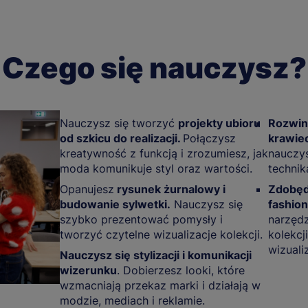
Czego się nauczysz?
Nauczysz się tworzyć
projekty ubioru
Rozwin
od szkicu do realizacji.
Połączysz
krawie
kreatywność z funkcją i zrozumiesz, jak
nauczys
moda komunikuje styl oraz wartości.
technik
Opanujesz
rysunek żurnalowy i
Zdobędz
budowanie sylwetki.
Nauczysz się
fashion
szybko prezentować pomysły i
narzędz
tworzyć czytelne wizualizacje kolekcji.
kolekcj
wizualiz
Nauczysz się stylizacji i komunikacji
wizerunku
. Dobierzesz looki, które
wzmacniają przekaz marki i działają w
modzie, mediach i reklamie.