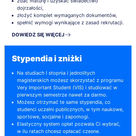
zdać maturę i uzyskać świadectwo
dojrzałości,
złożyć komplet wymaganych dokumentów,
spełnić wymogi wynikające z zasad rekrutacji.
DOWIEDZ SIĘ WIĘCEJ
Stypendia i zniżki
Na studiach I stopnia i jednolitych
magisterskich możesz skorzystać z programu
Very Important Student (VIS) i studiować w
pierwszym semestrze nawet za darmo.
Możesz otrzymać te same stypendia, co
studenci uczelni publicznych, w tym naukowe,
sportowe, socjalne i zapomogi.
Elastyczny system opłat pozwala Ci wybrać,
w ilu ratach chcesz opłacać czesne.