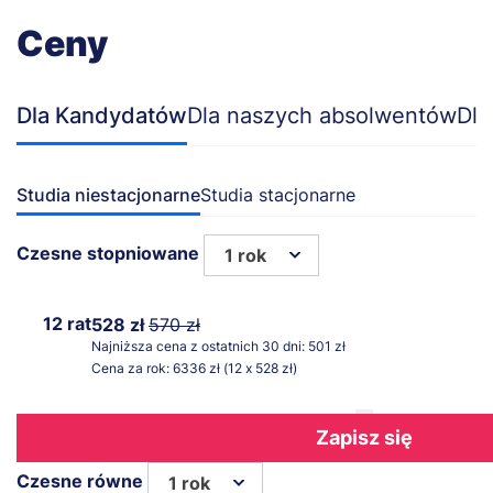
Ceny
Dla Kandydatów
Dla naszych absolwentów
Dla
Studia niestacjonarne
Studia stacjonarne
Czesne stopniowane
1 rok
12 rat
528 zł
570 zł
Najniższa cena z ostatnich 30 dni: 501 zł
Cena za rok: 6336 zł (12 x 528 zł)
Zapisz się
Czesne równe
1 rok