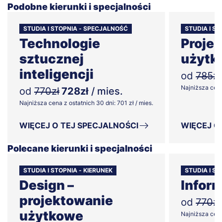
Podobne kierunki i specjalności
STUDIA I STOPNIA - SPECJALNOŚĆ
STUDIA I S
Technologie
Proje
sztucznej
użytk
inteligencji
od
785zł
Najniższa cena 
od
770zł
728zł
/ mies.
Najniższa cena z ostatnich 30 dni: 701 zł / mies.
WIĘCEJ O TEJ SPECJALNOŚCI
WIĘCEJ O
Polecane kierunki i specjalności
STUDIA I STOPNIA - KIERUNEK
STUDIA I ST
Design –
Infor
projektowanie
od
770zł
użytkowe
Najniższa cena 