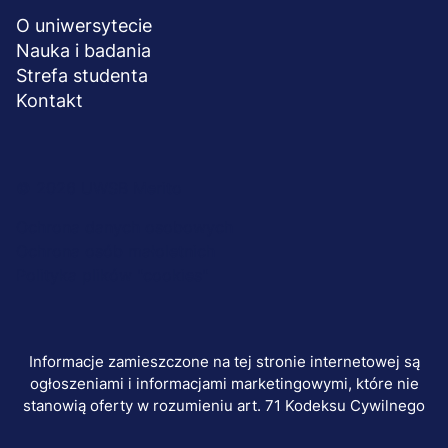
O uniwersytecie
Nauka i badania
Strefa studenta
Kontakt
Menu
© 2026 UWSB Merito
stopka-
Ochrona danych osobowych
Ochrona osób małoletnich
dodatkowe
Polityka plików "cookies"
Informacje zamieszczone na tej stronie internetowej są
ogłoszeniami i informacjami marketingowymi, które nie
stanowią oferty w rozumieniu art. 71 Kodeksu Cywilnego