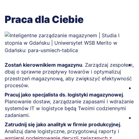
Praca dla Ciebie
Zostań kierownikiem magazynu
. Zarządzaj zespołem,
B
dbaj o sprawne przepływy towarów i optymalizuj
z
przestrzeń magazynową, aby zwiększyć efektywność
t
procesów.
P
Pracuj jako specjalista ds. logistyki magazynowej
.
s
Planowanie dostaw, zarządzanie zapasami i wdrażanie
p
systemów IT w logistyce będą Twoimi codziennymi
gr
zadaniami.
Z
Zatrudnij się jako analityk w firmie produkcyjnej
.
k
Analizuj dane logistyczne, przygotowuj raporty i
d
wspieraj podejmowanie decyzji związanych z
l