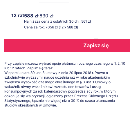
12 rat
588 zł
630 zł
Najniższa cena z ostatnich 30 dni: 561 zł
Cena za rok: 7056 zł (12 x 588 zł)
Zapisz się
Przy zapisie możesz wybrać opcję płatności rocznego czesnego w 1, 2, 10
lub 12 ratach.
Zapisz się teraz
W oparciu o art. 80 ust. 3 ustawy z dnia 20 lipca 2018 r. Prawo o
szkolnictwie wyższym i nauce uczelnia raz w roku akademickim
zwiększa wysokość czesnego określonego w § 3 ust. 1 Umowy o
wskaźnik równy wskaźnikowi wzrostu cen towarów i usług
konsumpcyjnych za rok kalendarzowy poprzedzający rok, w którym
dokonuje się waloryzacji, ogłoszony przez Prezesa Głównego Urzędu
Statystycznego, łącznie nie więcej niż o 30 % do czasu ukończenia
studiów określonych w Umowie.