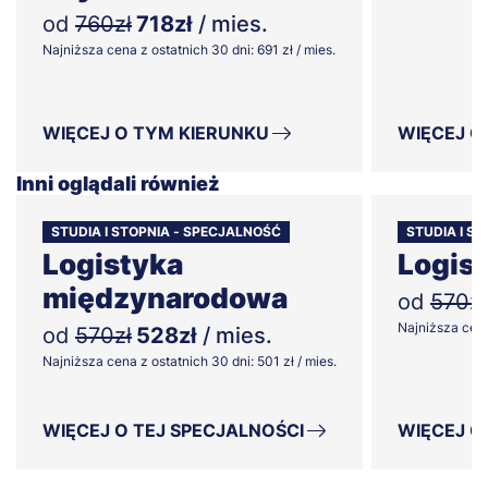
od
760zł
718zł
/ mies.
Najniższa cena z ostatnich 30 dni: 691 zł / mies.
WIĘCEJ O TYM KIERUNKU
WIĘCEJ O
Inni oglądali również
STUDIA I STOPNIA - SPECJALNOŚĆ
STUDIA I S
Logistyka
Logist
międzynarodowa
od
570zł
Najniższa cena 
od
570zł
528zł
/ mies.
Najniższa cena z ostatnich 30 dni: 501 zł / mies.
WIĘCEJ O TEJ SPECJALNOŚCI
WIĘCEJ O