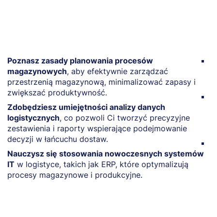
Poznasz zasady planowania procesów
Z
magazynowych
, aby efektywnie zarządzać
c
przestrzenią magazynową, minimalizować zapasy i
o
zwiększać produktywność.
P
Zdobędziesz umiejętności analizy danych
z
logistycznych
, co pozwoli Ci tworzyć precyzyjne
t
zestawienia i raporty wspierające podejmowanie
d
decyzji w łańcuchu dostaw.
W
Nauczysz się stosowania nowoczesnych systemów
n
IT
w logistyce, takich jak ERP, które optymalizują
l
procesy magazynowe i produkcyjne.
d