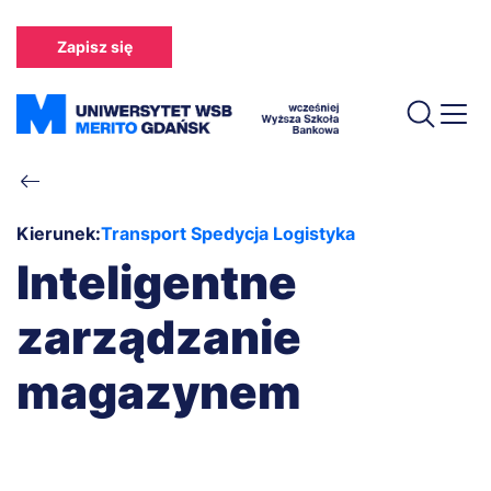
Przejdź
do
Zapisz się
treści
Ścieżka
nawigacyjna
Kierunek:
Transport Spedycja Logistyka
Inteligentne
zarządzanie
magazynem