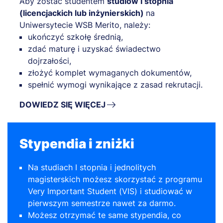
Aby zostać studentem
studiów I stopnia
(licencjackich lub inżynierskich)
na
Uniwersytecie WSB Merito, należy:
ukończyć szkołę średnią,
zdać maturę i uzyskać świadectwo
dojrzałości,
złożyć komplet wymaganych dokumentów,
spełnić wymogi wynikające z zasad rekrutacji.
DOWIEDZ SIĘ WIĘCEJ
Stypendia i zniżki
Na studiach I stopnia i jednolitych
magisterskich możesz skorzystać z programu
Very Important Student (VIS) i studiować w
pierwszym semestrze nawet za darmo.
Możesz otrzymać te same stypendia, co