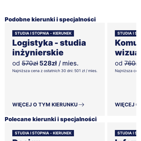
Podobne kierunki i specjalności
STUDIA I STOPNIA - KIERUNEK
STUDIA I S
Logistyka - studia
Komun
inżynierskie
wizua
od
570zł
528zł
/ mies.
od
760zł
Najniższa cena z ostatnich 30 dni: 501 zł / mies.
Najniższa cena 
WIĘCEJ O TYM KIERUNKU
WIĘCEJ O
Polecane kierunki i specjalności
STUDIA I STOPNIA - KIERUNEK
STUDIA I ST