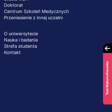
Doktorat
Centrum Szkoleń Medycznych
Przeniesienie z innej uczelni
UCZELNIA
O uniwersytecie
Nauka i badania
Strefa studenta
Kontakt
Test Wyboru Kierunku
Menu
© 2026 UWSB Merito
stopka-
Ochrona danych osobowych
Ochrona osób małoletnich
dodatkowe
Polityka plików "cookies"