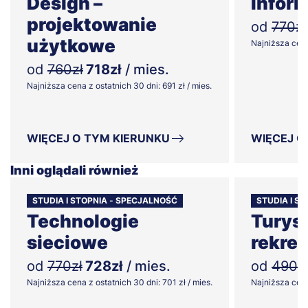
Design –
Infor
projektowanie
od
770zł
użytkowe
Najniższa cena 
od
760zł
718zł
/ mies.
Najniższa cena z ostatnich 30 dni: 691 zł / mies.
WIĘCEJ O TYM KIERUNKU
WIĘCEJ O
Inni oglądali również
STUDIA I STOPNIA - SPECJALNOŚĆ
STUDIA I ST
Technologie
Turyst
sieciowe
rekrea
od
770zł
728zł
/ mies.
od
490z
Najniższa cena z ostatnich 30 dni: 701 zł / mies.
Najniższa cena 