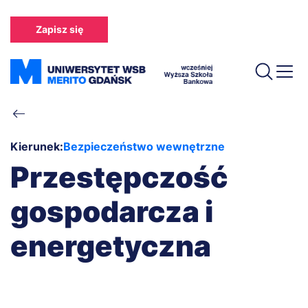
Przejdź
do
Zapisz się
treści
Ścieżka
nawigacyjna
Kierunek:
Bezpieczeństwo wewnętrzne
Przestępczość
gospodarcza i
energetyczna