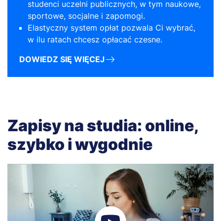
studenci uczelni publicznych, w tym naukowe,
sportowe, socjalne i zapomogi.
Elastyczny system opłat pozwala Ci wybrać,
w ilu ratach chcesz opłacać czesne.
DOWIEDZ SIĘ WIĘCEJ
Zapisy na studia: online,
szybko i wygodnie