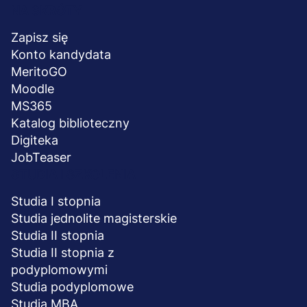
Menu
NA SKRÓTY
stopka
Zapisz się
Konto kandydata
MeritoGO
Moodle
MS365
Katalog biblioteczny
Digiteka
JobTeaser
STUDIA I SZKOLENIA
Studia I stopnia
Studia jednolite magisterskie
Studia II stopnia
Studia II stopnia z
podyplomowymi
Studia podyplomowe
Studia MBA