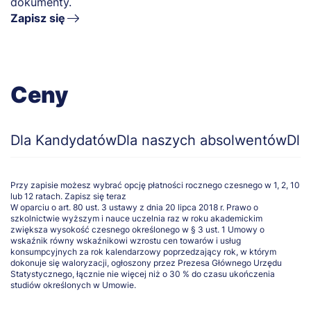
dokumenty.
Zapisz się
Ceny
Dla Kandydatów
Dla naszych absolwentów
Dla
Przy zapisie możesz wybrać opcję płatności rocznego czesnego w 1, 2, 10
lub 12 ratach.
Zapisz się teraz
W oparciu o art. 80 ust. 3 ustawy z dnia 20 lipca 2018 r. Prawo o
szkolnictwie wyższym i nauce uczelnia raz w roku akademickim
zwiększa wysokość czesnego określonego w § 3 ust. 1 Umowy o
wskaźnik równy wskaźnikowi wzrostu cen towarów i usług
konsumpcyjnych za rok kalendarzowy poprzedzający rok, w którym
dokonuje się waloryzacji, ogłoszony przez Prezesa Głównego Urzędu
Statystycznego, łącznie nie więcej niż o 30 % do czasu ukończenia
studiów określonych w Umowie.